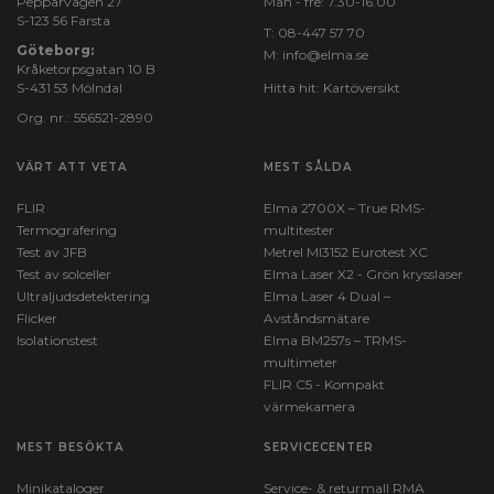
Pepparvägen 27
Mån - fre: 7.30-16.00
S-123 56 Farsta
T:
08-447 57 70
Göteborg:
M:
info@elma.se
Kråketorpsgatan 10 B
S-431 53 Mölndal
Hitta hit:
Kartöversikt
Org. nr.: 556521-2890
VÄRT ATT VETA
MEST SÅLDA
FLIR
Elma 2700X – True RMS-
Termografering
multitester
Test av JFB
Metrel MI3152 Eurotest XC
Test av solceller
Elma Laser X2 - Grön krysslaser
Ultraljudsdetektering
Elma Laser 4 Dual –
Flicker
Avståndsmätare
Isolationstest
Elma BM257s – TRMS-
multimeter
FLIR C5 - Kompakt
värmekamera
MEST BESÖKTA
SERVICECENTER
Minikataloger
Service- & returmall RMA