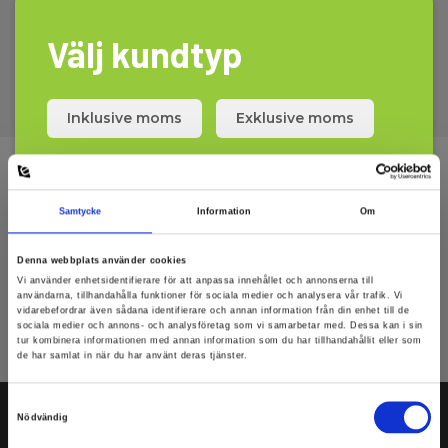
Elma Instruments REACH
Välj kundtyp
Elma Instruments ROHS
Inklusive moms
Exklusive moms
Anmäl dig för att få E-News!
Håll dig uppdaterad, och få våra erbjudanden i din
Samtycke
Information
Om
inkorg
Denna webbplats använder cookies
Anmäl mig
Vi använder enhetsidentifierare för att anpassa innehållet och annonserna till
användarna, tillhandahålla funktioner för sociala medier och analysera vår trafik. Vi
vidarebefordrar även sådana identifierare och annan information från din enhet till de
sociala medier och annons- och analysföretag som vi samarbetar med. Dessa kan i sin
Läs mer i vårt
GDPR Persondataskydd
. Du kan avanmäla dig nyhetsbrevet när
tur kombinera informationen med annan information som du har tillhandahållit eller som
som helst via en link i nyhetsmailet.
de har samlat in när du har använt deras tjänster.
Samtyckesval
Nödvändig