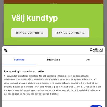
Sök
Välj kundtyp
Inklusive moms
Exklusive moms
Samtycke
Information
Om
Anmäl dig för att få E-News!
Håll dig uppdaterad, och få våra erbjudanden i din
Denna webbplats använder cookies
inkorg
Vi använder enhetsidentifierare för att anpassa innehållet och annonserna till
användarna, tillhandahålla funktioner för sociala medier och analysera vår trafik. Vi
vidarebefordrar även sådana identifierare och annan information från din enhet till de
Anmäl mig
sociala medier och annons- och analysföretag som vi samarbetar med. Dessa kan i sin
tur kombinera informationen med annan information som du har tillhandahållit eller som
de har samlat in när du har använt deras tjänster.
Läs mer i vårt
GDPR Persondataskydd
. Du kan avanmäla dig nyhetsbrevet när
som helst via en link i nyhetsmailet.
Samtyckesval