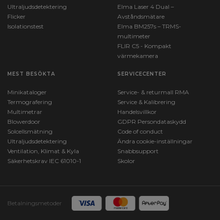
Ultraljudsdetektering
Elma Laser 4 Dual –
Flicker
Avståndsmätare
Isolationstest
Elma BM257s – TRMS-
multimeter
FLIR C5 - Kompakt
värmekamera
MEST BESÖKTA
SERVICECENTER
Minikataloger
Service- & returmall RMA
Termografering
Service & Kalibrering
Multimetrar
Handelsvillkor
Blowerdoor
GDPR Persondataskydd
Solcellsmätning
Code of conduct
Ultraljudsdetektering
Ändra cookie-inställningar
Ventilation, Klimat & Kyla
Snabbsupport
Säkerhetskrav IEC 61010-1
Skolor
Betalningsmetoder