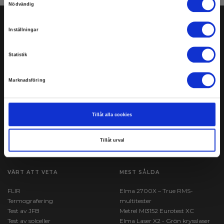
Nödvändig
Inställningar
Statistik
ELMA INSTRUMENTS AB
BESÖK OSS
Marknadsföring
Stockholm:
Öppettider:
Pepparvägen 27
Mån - fre: 7.30-16.00
S-123 56 Farsta
T:
08-447 57 70
Tillåt alla cookies
Göteborg:
M:
info@elma.se
Kråketorpsgatan 10 B
S-431 53 Mölndal
Hitta hit:
Kartöversikt
Tillåt urval
Org. nr.: 556521-2890
VÄRT ATT VETA
MEST SÅLDA
FLIR
Elma 2700X – True RMS-
Termografering
multitester
Test av JFB
Metrel MI3152 Eurotest XC
Test av solceller
Elma Laser X2 - Grön krysslaser