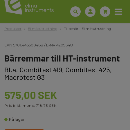
Produkter
El mätutrustning
Tillbehör - El mätutrustning
EAN
5706445500468
/
E-NR
4209348
Bärremmar till HT-instrument
Bl.a. Combitest 419, Combitest 425,
Macrotest G3
575,00 SEK
Pris inkl. moms 718,75 SEK
På lager