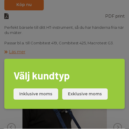
Köp nu
PDF print
Perfekt bärsele till ditt HT-instrument, så du har händerna fria när
du mäter.
Passar bl.a. till Combitest 419, Combitest 425, Macrotest G3.
Läs mer
Setet består både av remmar och gröna gummiskyddskåpor
som gör att det passar på alla modeller i 4XX-serien.
Välj kundtyp
Inklusive moms
Exklusive moms