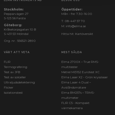
ELMA INSTRUMENTS AB
BESÖK OSS
Stockholm:
Öppettider:
Pepparvägen 27
Mån - fre: 7.30-16.00
S-123 56 Farsta
T:
08-447 57 70
Göteborg:
M:
info@elma.se
Kråketorpsgatan 10 B
S-431 53 Mölndal
Hitta hit:
Kartöversikt
Org. nr.: 556521-2890
VÄRT ATT VETA
MEST SÅLDA
FLIR
Elma 2700X – True RMS-
Termografering
multitester
Test av JFB
Metrel MI3152 Eurotest XC
Test av solceller
Elma Laser X2 - Grön krysslaser
Ultraljudsdetektering
Elma Laser 4 Dual –
Flicker
Avståndsmätare
Isolationstest
Elma BM257s – TRMS-
multimeter
FLIR C5 - Kompakt
värmekamera