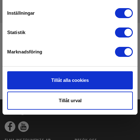
Inställningar
Statistik
Anmäl dig för att få E-News!
Håll dig uppdaterad, och få våra erbjudanden i din
Marknadsföring
inkorg
Anmäl mig
Tillåt alla cookies
Läs mer i vårt
GDPR Persondataskydd
. Du kan avanmäla dig nyhetsbrevet när
som helst via en link i nyhetsmailet.
Tillåt urval