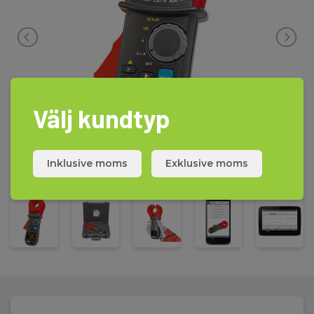
Utöver det snabba mätresultatet så sörjer man också för att
mäta jordelektrodens jordslingeresistans vid normal drift. Farliga
situationer undviks om jordförbindelsen inte bryts dvs.att
installation blir bruten när det skall utföras en kontroll
av jordelektrodens jordslingeresistans.
CA 6417 indikerar när tången inte är korrekt sluten eller om det
förekommer krypströmmar som överstiger mätresultatet. CA
6417 är också en läckströmstång som mäter från 0,2mA till 40A.
Välj kundtyp
Alarm kan ställas in och 2000 mätningar kan sparas.
CA 6417 uppfyller IES 61010 KAT IV 600V och levereras komplett i
en väska med kalibreringsloop, batteri och manual.
Inklusive moms
Exklusive moms