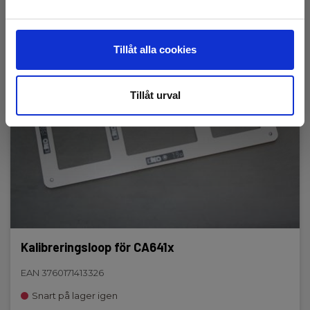
Display:
152-segment OLED
Tillåt alla cookies
Minne:
Tillåt urval
2000 målinger
Kapslingsklass:
IP40
Läckström:
0,2 mA til 40 A
Mätfrekvens:
50, 60, 128 eller 2083 Hz
Kalibreringsloop för CA641x
EAN 3760171413326
Nettovikt:
935 g
Snart på lager igen