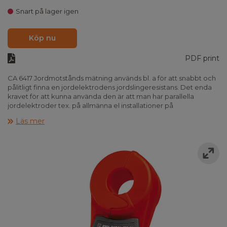
Snart på lager igen
Köp nu
PDF print
CA 6417 Jordmotstånds mätning används bl. a för att snabbt och
pålitligt finna en jordelektrodens jordslingeresistans. Det enda
kravet för att kunna använda den är att man har parallella
jordelektroder tex. på allmänna el installationer på
transformatorstation eller el master.
Läs mer
CA 6417 jordmotstånds tång har en allmän HOLD funktion men
också en PRE-HOLD funktion som är snabbare och mer praktisk.
När käftarna öppnas så kommer värdet från mätningen att
automatisk bli fryst i displayen.
CA 6417 CA 6417 levereras med Bluetooth class 2
och kommunicerar trådlöst med PC software, Android tablet´s
och smartphones. Mätvärdena visas on-line som enkla
värden eller som grafer. Man kan endera sända mätrapporten
via e-mail, med mätresultat och position för mätningen,
kommentarer och foton. Så är och finns allt dokumenterat.