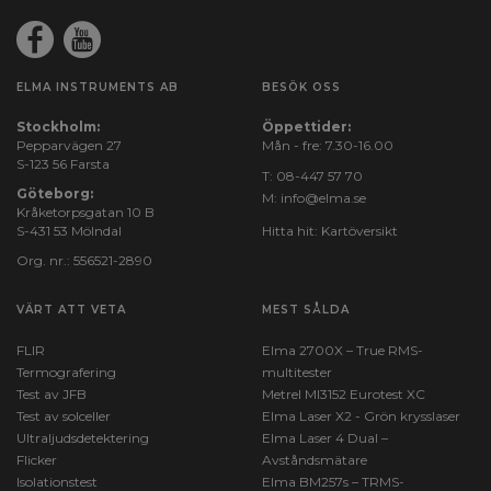
Strömmätning, AC (A):
40
ELMA INSTRUMENTS AB
BESÖK OSS
Läckströmsmätning:
Stockholm:
Öppettider:
Ja
Pepparvägen 27
Mån - fre: 7.30-16.00
S-123 56 Farsta
T:
08-447 57 70
Göteborg:
M:
info@elma.se
Kråketorpsgatan 10 B
S-431 53 Mölndal
Hitta hit:
Kartöversikt
Org. nr.: 556521-2890
VÄRT ATT VETA
MEST SÅLDA
FLIR
Elma 2700X – True RMS-
Termografering
multitester
Test av JFB
Metrel MI3152 Eurotest XC
Test av solceller
Elma Laser X2 - Grön krysslaser
Ultraljudsdetektering
Elma Laser 4 Dual –
Flicker
Avståndsmätare
Isolationstest
Elma BM257s – TRMS-