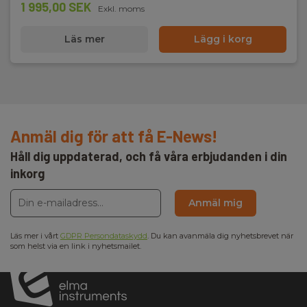
1 995,00 SEK
Exkl. moms
Slinginduktans:
10 til 500 μH
Läs mer
Lägg i korg
Slingresistans område:
0,01 - 1500 Ω
Tångvidd:
35 mm
Anmäl dig för att få E-News!
Kontaktløs jordmodstandsmåling:
Håll dig uppdaterad, och få våra erbjudanden i din
Ja
inkorg
Dimensioner HxBxD (mm):
Anmäl mig
55 x 95 x 262
Läs mer i vårt
GDPR Persondataskydd
. Du kan avanmäla dig nyhetsbrevet när
som helst via en link i nyhetsmailet.
Tångbredd (mm):
35