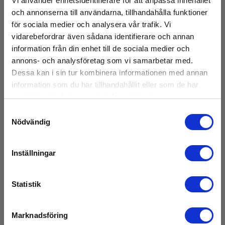
Vi använder enhetsidentifierare för att anpassa innehållet
Datasheet
IP-klass:
och annonserna till användarna, tillhandahålla funktioner
Elma_Datasheet_CA_CA6417__EN.pdf
40
för sociala medier och analysera vår trafik. Vi
vidarebefordrar även sådana identifierare och annan
Manualer
Kommunikation:
information från din enhet till de sociala medier och
Elma_Manual_CA_CA6417__EN.pdf
Bluetooth
annons- och analysföretag som vi samarbetar med.
Dessa kan i sin tur kombinera informationen med annan
Manualer
Programvara Inkluderat:
Elma_Manual_CA_CA6417__SE.pdf
information som du har tillhandahållit eller som de har
Windows
samlat in när du har använt deras tjänster.
Manualer
Samtyckesval
Larm:
Visa mer
Elma_Manual_CA_CA6417_Elsikkerhet_NO.pdf
Programmerbar Z, V og A
Nödvändig
Manualer
Batteri:
Elma_Manual_CA_CA6417_OLD_EN.pdf
Inställningar
4x1,5V LR6 inkl.
Tillbehör
Programvara
Beröringsspänning:
Statistik
Elma_CA_CA 6417_EN_Software_gtc_v1.02.0004_0.zip
0,1 til 75V
Marknadsföring
Dimensioner:
55x95x265 mm