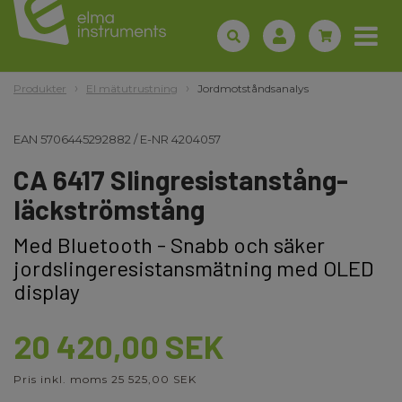
Produkter
El mätutrustning
Jordmotståndsanalys
EAN
5706445292882
/
E-NR
4204057
CA 6417 Slingresistanstång-
läckströmstång
Med Bluetooth - Snabb och säker
jordslingeresistansmätning med OLED
display
20 420,00 SEK
Pris inkl. moms 25 525,00 SEK