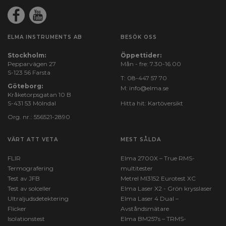
ELMA INSTRUMENTS AB
BESÖK OSS
Stockholm:
Öppettider:
Pepparvägen 27
Mån - fre: 7.30-16.00
S-123 56 Farsta
T:
08-447 57 70
Göteborg:
M:
info@elma.se
Kråketorpsgatan 10 B
S-431 53 Mölndal
Hitta hit:
Kartöversikt
Org. nr.: 556521-2890
VÄRT ATT VETA
MEST SÅLDA
FLIR
Elma 2700X – True RMS-
Termografering
multitester
Test av JFB
Metrel MI3152 Eurotest XC
Test av solceller
Elma Laser X2 - Grön krysslaser
Ultraljudsdetektering
Elma Laser 4 Dual –
Flicker
Avståndsmätare
Isolationstest
Elma BM257s – TRMS-