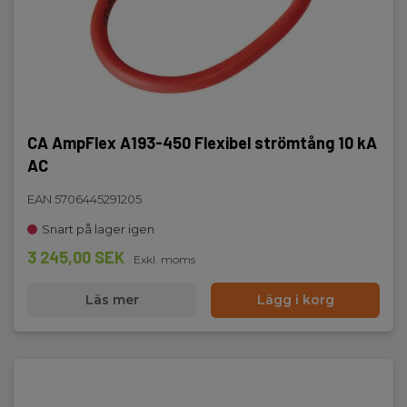
Dimensioner HxBxD (mm):
211 x 108 x 60
CA AmpFlex A193-450 Flexibel strömtång 10 kA
AC
EAN 5706445291205
Snart på lager igen
3 245,00 SEK
Exkl. moms
Läs mer
Lägg i korg