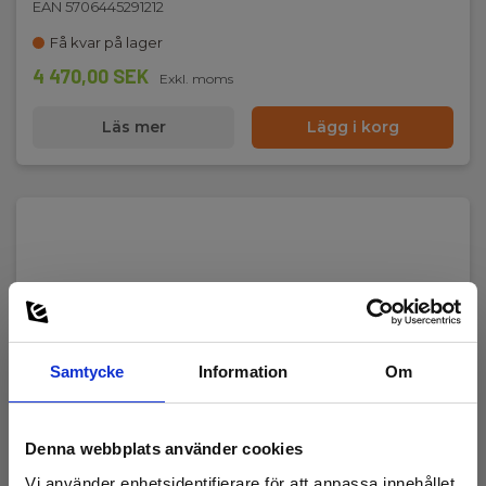
EAN 5706445291212
Få kvar på lager
4 470,00 SEK
Exkl. moms
Läs mer
Lägg i korg
Samtycke
Information
Om
Denna webbplats använder cookies
Vi använder enhetsidentifierare för att anpassa innehållet