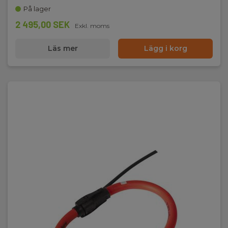
På lager
Dimensioner:
2 495,00 SEK
Exkl. moms
211x108x60mm
Läs mer
Lägg i korg
Nettovikt:
840g
Strömtänger:
3(4)
Harmoiska/THD:
Ja
Batteri:
6 st, NiMH, Ekskl.
Vikt (kg):
0,84