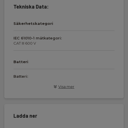
Tekniska Data:
Säkerhetskategori
IEC 61010-1 mätkategori:
CAT III 600 V
Batteri
Batteri:
6 x AA Alkaliskt (inkl.)
Visa mer
Mått
Ladda ner
transportabelt