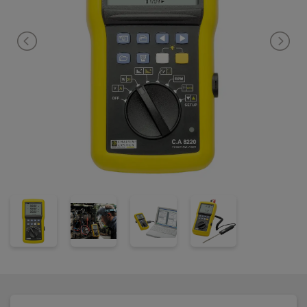
CA 8220 uppfyller IEC 61010-1 KAT III 600V.
Levereras inkl. batteri, pc-kabel, MN93 minströmtång,
testledningar, krorkodilklämma, väska och manual.