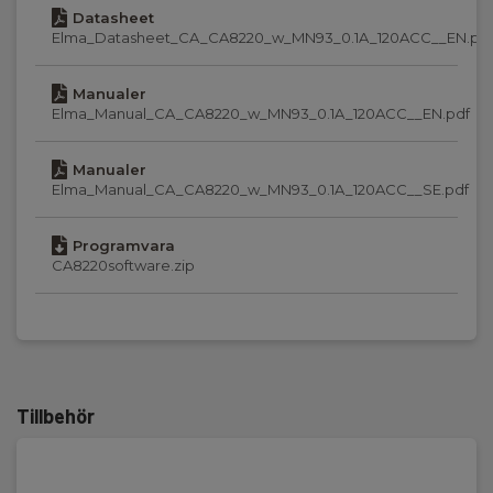
Datasheet
AC A område:
Elma_Datasheet_CA_CA8220_w_MN93_0.1A_120ACC__EN.pd
0,1...120A AC (op til 6500A AC og 1700A DC med andre
tænger)
Manualer
Elma_Manual_CA_CA8220_w_MN93_0.1A_120ACC__EN.pdf
AC V område:
6-600V AC
Manualer
Elma_Manual_CA_CA8220_w_MN93_0.1A_120ACC__SE.pdf
Display :
Bakgrundsbelyst LCD
Programvara
CA8220software.zip
Minne:
Ja
IP-klass:
54
Tillbehör
Kommunikation:
USB