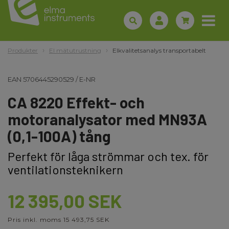
Produkter
El mätutrustning
Elkvalitetsanalys transportabelt
EAN
5706445290529
/
E-NR
CA 8220 Effekt- och
motoranalysator med MN93A
(0,1-100A) tång
Perfekt för låga strömmar och tex. för
ventilationsteknikern
12 395,00 SEK
Pris inkl. moms 15 493,75 SEK