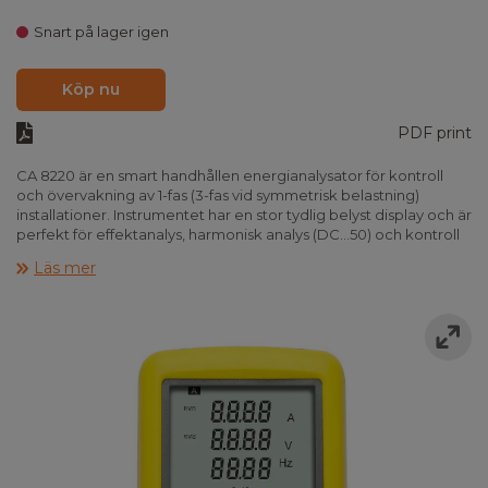
Snart på lager igen
Köp nu
PDF print
CA 8220 är en smart handhållen energianalysator för kontroll
och övervakning av 1-fas (3-fas vid symmetrisk belastning)
installationer. Instrumentet har en stor tydlig belyst display och är
perfekt för effektanalys, harmonisk analys (DC...50) och kontroll
av uppstartsförlopp.
Läs mer
Instrumentet har fasföljdsvisning och mäter True RMS, spänning,
ström, cos phi, kW, kWh (endast via pc), kvar, temperatur och
varvtal m.m.
Med Screen-shot är det möjligt att spara displaybilder med ett
enkelt tryck på en knapp. Windowssoftware "power Analyzer
Transfer" kan laddas ned gratis och gör det möjligt att analysera
och behandla uppmätta resultat, både som tabeller och grafer.
Med Softwaren är det också möjligt att utföra långvarig online
dataloggningar.