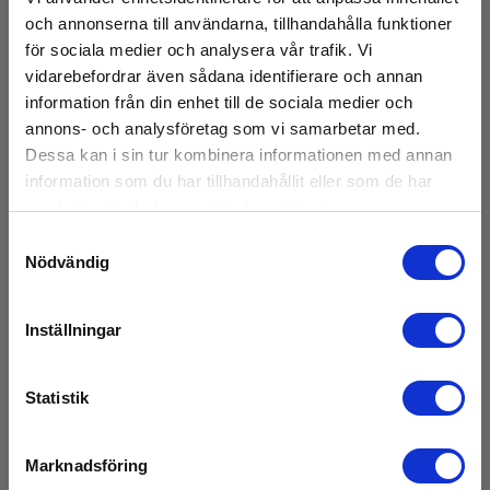
och annonserna till användarna, tillhandahålla funktioner
för sociala medier och analysera vår trafik. Vi
vidarebefordrar även sådana identifierare och annan
information från din enhet till de sociala medier och
annons- och analysföretag som vi samarbetar med.
Dessa kan i sin tur kombinera informationen med annan
information som du har tillhandahållit eller som de har
CA PAC93 Strömtång 1000 A AC/1300 A DC|
samlat in när du har använt deras tjänster.
EAN 5706445291229
Samtyckesval
Nödvändig
Snart på lager igen
5 745,00 SEK
Exkl. moms
Inställningar
Läs mer
Lägg i korg
Statistik
Marknadsföring