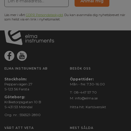
Anmäl mig
Läs mer i vårt
GDPR Persondataskydd
. Du kan avanmäla dig nyhetsbrevet när
som helst via en link i nyhetsmailet.
ELMA INSTRUMENTS AB
BESÖK OSS
Stockholm:
Öppettider:
Pepparvägen 27
Mån - fre: 7.30-16.00
S-123 56 Farsta
T:
08-447 57 70
Göteborg:
M:
info@elma.se
Kråketorpsgatan 10 B
S-431 53 Mölndal
Hitta hit:
Kartöversikt
Org. nr.: 556521-2890
VÄRT ATT VETA
MEST SÅLDA