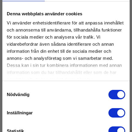
Denna webbplats använder cookies
Vi använder enhetsidentifierare för att anpassa innehållet
och annonserna till användarna, tillhandahålla funktioner
för sociala medier och analysera vår trafik. Vi
vidarebefordrar även sådana identifierare och annan
information från din enhet till de sociala medier och
annons- och analysföretag som vi samarbetar med.
Dessa kan i sin tur kombinera informationen med annan
information som du har tillhandahållit eller som de har
CA Jordspettset 100m
samlat in när du har använt deras tjänster.
Samtyckesval
EAN 5706445291526
Nödvändig
E-NR 4290372
På lager
Inställningar
7 445,00 SEK
Exkl. moms
Läs mer
Lägg i korg
Statistik