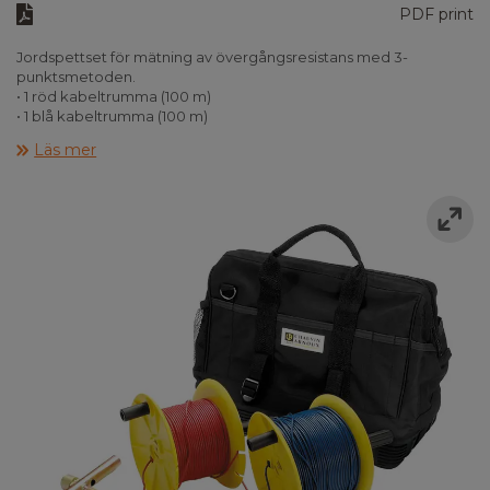
PDF print
Jordspettset för mätning av övergångsresistans med 3-
punktsmetoden.
• 1 röd kabeltrumma (100 m)
• 1 blå kabeltrumma (100 m)
• 1 grön kabelspole (10 m)
Läs mer
• 2 T-spett
• 1 hammare
• 5 banankontakt/gaffeladaptrar
• 1 väska