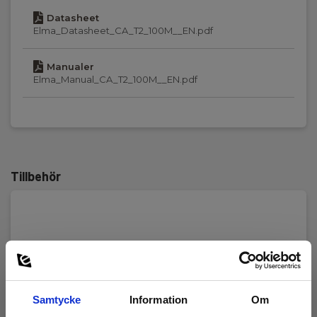
Datasheet
Elma_Datasheet_CA_T2_100M__EN.pdf
Manualer
Elma_Manual_CA_T2_100M__EN.pdf
Tillbehör
Samtycke
Information
Om