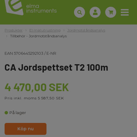
Produkter
El mätutrustning
Jordmotståndsanalys
Tillbehör - Jordmotståndsanalys
EAN
5706445292103
/
E-NR
CA Jordspettset T2 100m
4 470,00 SEK
Pris inkl. moms 5 587,50 SEK
På lager
Köp nu