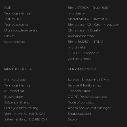
FLIR
Elma 2700X – True RMS-
Termografering
multitester
Test av JFB
Metrel MI3152 Eurotest XC
Test av solceller
Elma Laser X2 - Grön krysslaser
Ultraljudsdetektering
Elma Laser 4 Dual –
Flicker
Avståndsmätare
Isolationstest
Elma BM257s – TRMS-
multimeter
FLIR C5 - Kompakt
värmekamera
MEST BESÖKTA
SERVICECENTER
Minikataloger
Service- & returmall RMA
Termografering
Service & Kalibrering
Multimetrar
Handelsvillkor
Blowerdoor
GDPR Persondataskydd
Solcellsmätning
Code of conduct
Ultraljudsdetektering
Ändra cookie-inställningar
Ventilation, Klimat & Kyla
Snabbsupport
Säkerhetskrav IEC 61010-1
Skolor