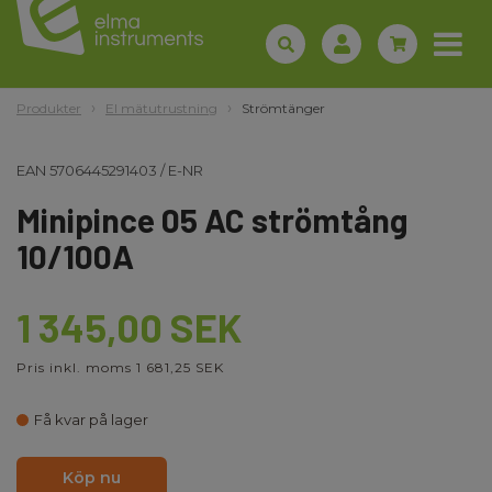
Produkter
El mätutrustning
Strömtänger
EAN
5706445291403
/
E-NR
Minipince 05 AC strömtång
10/100A
1 345,00 SEK
Pris inkl. moms 1 681,25 SEK
Få kvar på lager
Köp nu