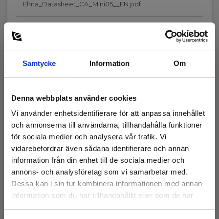
Elma_Datasheet_CA_Mini05__EN.pdf
1.5 m
Standarder och normer
Samtycke
Information
Om
Instrumentegenskaper:
Tillbehör
IEC/EN 60529,IEC/EN 61010-1,IEC/EN 61010-2-032,IEC/EN
61326-1
Denna webbplats använder cookies
Vi använder enhetsidentifierare för att anpassa innehållet
Säkerhetskategori
och annonserna till användarna, tillhandahålla funktioner
för sociala medier och analysera vår trafik. Vi
IEC 61010-1 mätkategori:
CAT III 600 V,CAT IV 300 V
vidarebefordrar även sådana identifierare och annan
information från din enhet till de sociala medier och
annons- och analysföretag som vi samarbetar med.
Kapslingsklass
Dessa kan i sin tur kombinera informationen med annan
information som du har tillhandahållit eller som de har
IP-klass:
samlat in när du har använt deras tjänster.
IP40