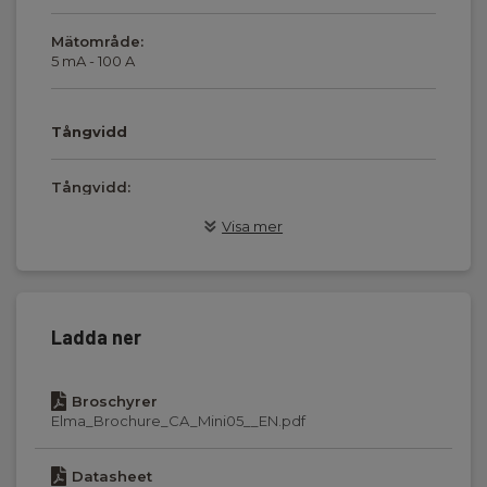
Mätområde:
5 mA - 100 A
Tångvidd
Tångvidd:
10 mm
Visa mer
Strömtångsegenskaper
Utgångssignal:
Ladda ner
1 mV/mA,1 mV/A
Broschyrer
Anslutningskontakt:
Elma_Brochure_CA_Mini05__EN.pdf
Ø4 bananplugg
Datasheet
Ledningslängd: