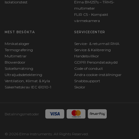
Isolationstest
Elma BM257s – TRMS-
multimeter
FLIR C5 - Kompakt
värmekamera
MEST BESÖKTA
SERVICECENTER
Minikataloger
Service- & returmall RMA
Termografering
Service & Kalibrering
Multimetrar
Handelsvillkor
Blowerdoor
GDPR Persondataskydd
Solcellsmätning
Code of conduct
Ultraljudsdetektering
Ändra cookie-inställningar
Ventilation, Klimat & Kyla
Snabbsupport
Säkerhetskrav IEC 61010-1
Skolor
Betalningsmetoder
© 2026 Elma Instruments. All Rights Reserved.