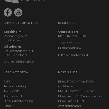
ELMA INSTRUMENTS AB
BESÖK OSS
Stockholm:
Öppettider:
Pepparvägen 27
Mån - fre: 7.30-16.00
S-123 56 Farsta
T:
08-447 57 70
Göteborg:
M:
info@elma.se
Kråketorpsgatan 10 B
S-431 53 Mölndal
Hitta hit:
Kartöversikt
Org. nr.: 556521-2890
VÄRT ATT VETA
MEST SÅLDA
FLIR
Elma 2700X – True RMS-
Termografering
multitester
Test av JFB
Metrel MI3152 Eurotest XC
Test av solceller
Elma Laser X2 - Grön krysslaser
Ultraljudsdetektering
Elma Laser 4 Dual –
Flicker
Avståndsmätare