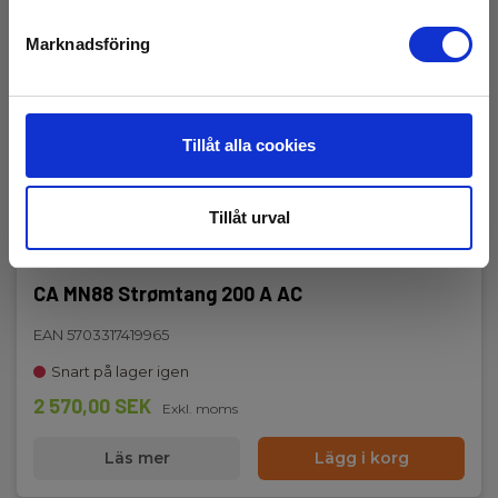
Marknadsföring
Tillåt alla cookies
Tillåt urval
CA MN88 Strømtang 200 A AC
EAN 5703317419965
Snart på lager igen
2 570,00 SEK
Exkl. moms
Läs mer
Lägg i korg