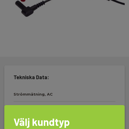
Tekniska Data:
Strömmätning, AC
Mätområde:
0.5 A - 240 A
Välj kundtyp