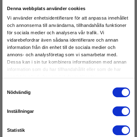
Denna webbplats använder cookies
MN39CV strömtång
Vi använder enhetsidentifierare för att anpassa innehållet
Vikt
och annonserna till användarna, tillhandahålla funktioner
EAN 5703317419958
för sociala medier och analysera vår trafik. Vi
Nettovikt:
Snart på lager igen
180 g
vidarebefordrar även sådana identifierare och annan
3 370,00 SEK
information från din enhet till de sociala medier och
Exkl. moms
annons- och analysföretag som vi samarbetar med.
Läs mer
Lägg i korg
Dessa kan i sin tur kombinera informationen med annan
information som du har tillhandahållit eller som de har
samlat in när du har använt deras tjänster.
Samtyckesval
Nödvändig
Inställningar
Statistik