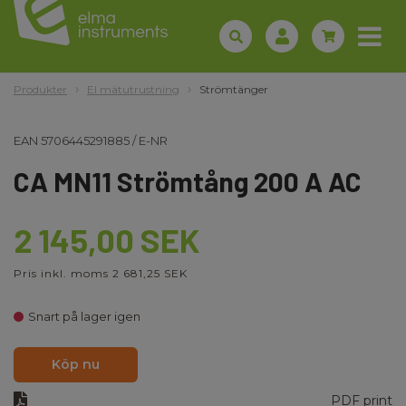
Produkter
El mätutrustning
Strömtänger
EAN
5706445291885
/
E-NR
CA MN11 Strömtång 200 A AC
2 145,00 SEK
Pris inkl. moms 2 681,25 SEK
Snart på lager igen
Köp nu
PDF print