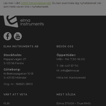
Läs mer i vårt
GDPR Persondataskydd
. Du kan avanmäla dig nyhetsbrevet när
som helst via en link i nyhetsmailet.
ELMA INSTRUMENTS AB
BESÖK OSS
Stockholm:
Öppettider:
Pepparvägen 27
Mån - fre: 7.30-16.00
S-123 56 Farsta
T:
08-447 57 70
Göteborg:
M:
info@elma.se
Kråketorpsgatan 10 B
S-431 53 Mölndal
Hitta hit:
Kartöversikt
Org. nr.: 556521-2890
VÄRT ATT VETA
MEST SÅLDA
FLIR
Elma 2700X – True RMS-