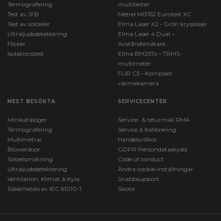
Termografering
multitester
Test av JFB
Metrel MI3152 Eurotest XC
Test av solceller
Elma Laser X2 - Grön krysslaser
Ultraljudsdetektering
Elma Laser 4 Dual –
Flicker
Avståndsmätare
Isolationstest
Elma BM257s – TRMS-
multimeter
FLIR C5 - Kompakt
värmekamera
MEST BESÖKTA
SERVICECENTER
Minikataloger
Service- & returmall RMA
Termografering
Service & Kalibrering
Multimetrar
Handelsvillkor
Blowerdoor
GDPR Persondataskydd
Solcellsmätning
Code of conduct
Ultraljudsdetektering
Ändra cookie-inställningar
Ventilation, Klimat & Kyla
Snabbsupport
Säkerhetskrav IEC 61010-1
Skolor