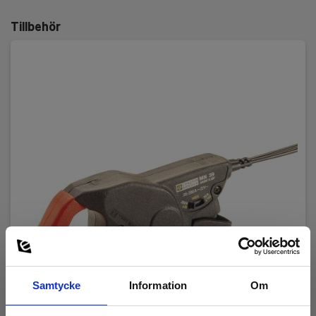
Instrumentegenskaper:
Tillbehör
IEC/EN 60529,IEC/EN 61010-2-030,IEC/EN 61010-2-032
Säkerhetskategori
IEC 61010-1 mätkategori:
CAT III 600 V,CAT IV 300 V
Kapslingsklass
IP-klass:
IP40
Mått
Samtycke
Information
Om
H x B x D:
135 mm x 51 mm x 30 mm