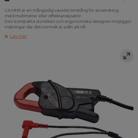
CA MN11 är en mångsidig växelströmstång för användning
med multimeter eller effektanalysator.
Den kompakta storleken och ergonomiska designen möjliggör
mätningar där det normalt är svårt att nå.
MN11 skiljer sig från liknande strömklämmor genom att ha en
Läs mer
elektronisk spänningsbegränsare på utgången.
MN11 ansluts via en fast kabel med banankontakt.
CA MN11 har ett mätområde från 0,5 A till 240 A (max), och
uppfyller CAT III 600 V och CAT IV 300 V.