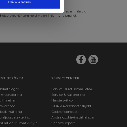
Tillåt alla cookies
s mer i vårt
GDPR Persondataskydd
. Du kan avanmäla dig
hetsbrevet när som helst via en link i nyhetsmailet.
EST BESÖKTA
SERVICECENTER
nikataloger
Service- & returmall RMA
rmografering
Service & Kalibrering
ltimetrar
Handelsvillkor
owerdoor
GDPR Persondataskydd
lcellsmätning
Code of conduct
traljudsdetektering
Ändra cookie-inställningar
ntilation, Klimat & Kyla
Snabbsupport