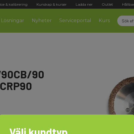
ice & kalibrering
Kunskap & kurser
Ladda ner
Outlet
Hållba
Lösningar
Nyheter
Serviceportal
Kurs
W90CB/90
l CRP90
Välj kundtyp