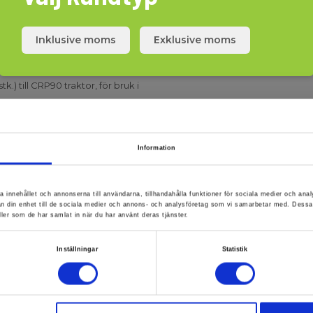
Inklusive moms
Exklusive moms
) till CRP90 traktor, för bruk i
Information
a innehållet och annonserna till användarna, tillhandahålla funktioner för sociala medier och anal
rån din enhet till de sociala medier och annons- och analysföretag som vi samarbetar med. Dessa
ller som de har samlat in när du har använt deras tjänster.
Inställningar
Statistik