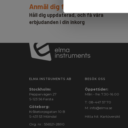
Anmäl dig för att få E-News!
Håll dig uppdaterad, och få våra
erbjudanden i din inkorg
ELMA INSTRUMENTS AB
BESÖK OSS
Stockholm:
Öppettider:
Pepparvägen 27
Mån - fre: 7.30-16.00
S-123 56 Farsta
T:
08-447 57 70
Göteborg:
M:
info@elma.se
Kråketorpsgatan 10 B
S-431 53 Mölndal
Hitta hit:
Kartöversikt
Org. nr.: 556521-2890