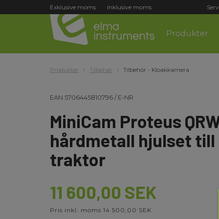
Exklusive moms
Inklusive moms
Serv
Produkter
Produkter
Tilbehør
Tilbehör - Kloakkamera
EAN
5706445810796
/
E-NR
MiniCam Proteus QR
hårdmetall hjulset til
traktor
11 600,00 SEK
Pris inkl. moms 14 500,00 SEK