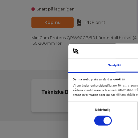
Snart på lager igen
Köp nu
PDF print
MiniCam Proteus QRW90CB/90 hårdmetall hjulset (4 stk.
150-200mm rör
Samtycke
Denna webbplats använder cookies
Vi använder enhetsidentifierare för att anpass
Tekniske Data
sådana identifierare och annan information f
annan information som du har tillhandahållit e
Samtyckesval
Nödvändig