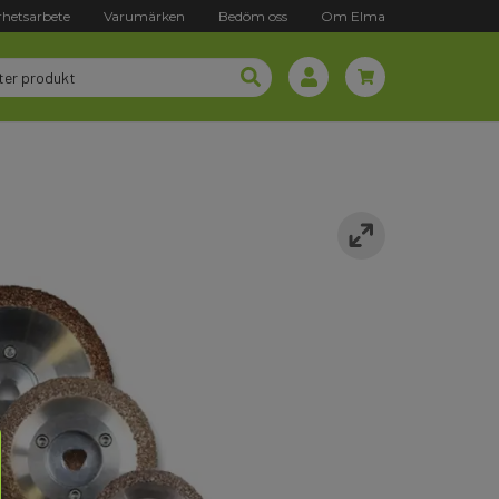
rhetsarbete
Varumärken
Bedöm oss
Om Elma