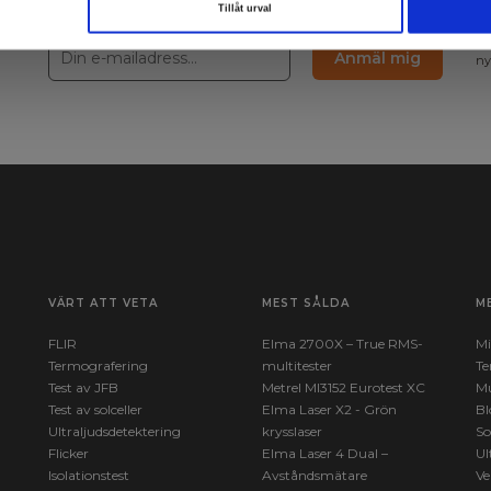
Tillåt urval
Lä
Anmäl mig
ny
VÄRT ATT VETA
MEST SÅLDA
M
FLIR
Elma 2700X – True RMS-
Mi
Termografering
multitester
Te
Test av JFB
Metrel MI3152 Eurotest XC
Mu
Test av solceller
Elma Laser X2 - Grön
Bl
Ultraljudsdetektering
krysslaser
So
Flicker
Elma Laser 4 Dual –
Ul
Isolationstest
Avståndsmätare
Ve