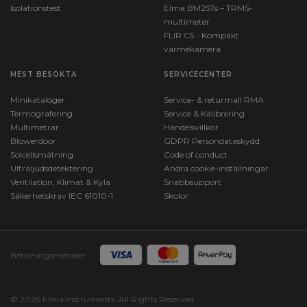
Isolationstest
Elma BM257s – TRMS-
multimeter
FLIR C5 - Kompakt
värmekamera
MEST BESÖKTA
SERVICECENTER
Minikataloger
Service- & returmall RMA
Termografering
Service & Kalibrering
Multimetrar
Handelsvillkor
Blowerdoor
GDPR Persondataskydd
Solcellsmätning
Code of conduct
Ultraljudsdetektering
Ändra cookie-inställningar
Ventilation, Klimat & Kyla
Snabbsupport
Säkerhetskrav IEC 61010-1
Skolor
Betalningsmetoder
© 2026 Elma Instruments. All Rights Reserved.