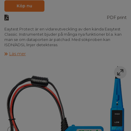
Köp nu
PDF print
Eaytest Protect är en vidareutveckling av den kända Easytest
Classic. Instrumentet bjuder på många nya funktioner bl.a. kan
man se om dataporten är patchad. Med sökproben kan
ISDN/ADSL linjer detekteras.
Läs mer
Easytest Protect sänder ut en sinussignal som medför reducerat
”Crosstalk” och härmed möjliggörs sökningen på aktiva kablar.
Easytest Protect kan anslutas via de integrerade RJ 11, RJ 45 eller
de medföljande krokodilklämmorna.