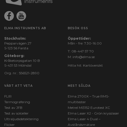
ELMA INSTRUMENTS AB
BESÖK OSS
Stockholm:
Öppettider:
Pepparvägen 27
Mån - fre: 7.30-16.00
S-123 56 Farsta
T:
08-447 57 70
Göteborg:
M:
info@elma.se
Kråketorpsgatan 10 B
S-431 53 Mölndal
Hitta hit:
Kartöversikt
Org. nr.: 556521-2890
VÄRT ATT VETA
MEST SÅLDA
FLIR
Elma 2700X – True RMS-
Termografering
multitester
Test av JFB
Metrel MI3152 Eurotest XC
Test av solceller
Elma Laser X2 - Grön krysslaser
Ultraljudsdetektering
Elma Laser 4 Dual –
Flicker
Avståndsmätare