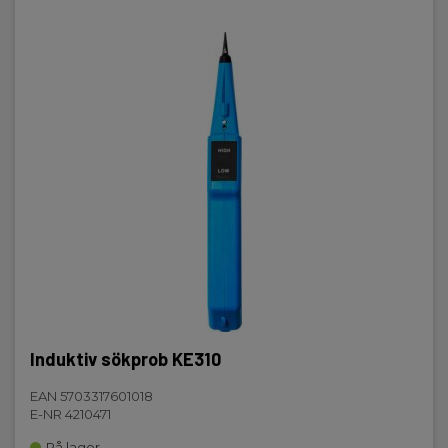
Induktiv sökprob KE310
EAN 5703317601018
E-NR 4210471
På lager