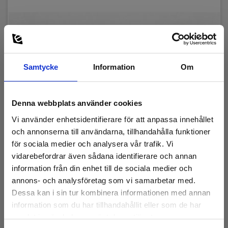
Samtycke
Information
Om
Denna webbplats använder cookies
Vi använder enhetsidentifierare för att anpassa innehållet
och annonserna till användarna, tillhandahålla funktioner
för sociala medier och analysera vår trafik. Vi
vidarebefordrar även sådana identifierare och annan
information från din enhet till de sociala medier och
Provspets till induktiv prob, ny model m. krave
annons- och analysföretag som vi samarbetar med.
Dessa kan i sin tur kombinera informationen med annan
EAN 5703317601063
information som du har tillhandahållit eller som de har
E-NR 4200153
samlat in när du har använt deras tjänster.
På lager