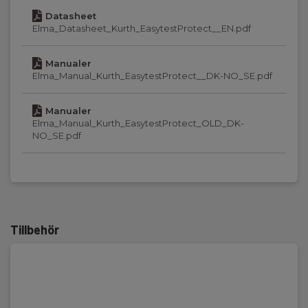
Spänningsskydd:
Datasheet
110V AC/240V DC
Elma_Datasheet_Kurth_EasytestProtect__EN.pdf
Kabeltyp mätning:
Manualer
Koppar
Elma_Manual_Kurth_EasytestProtect__DK-NO_SE.pdf
Batteri:
Manualer
2 st, 9V, Ekskl.
Elma_Manual_Kurth_EasytestProtect_OLD_DK-
NO_SE.pdf
Tillbehör