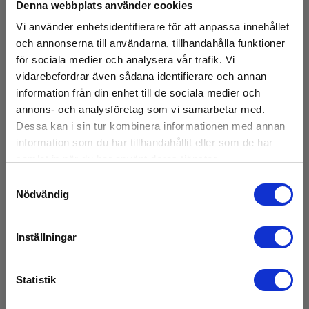
Denna webbplats använder cookies
elbilar
Vi använder enhetsidentifierare för att anpassa innehållet
EAN 5706445673117
och annonserna till användarna, tillhandahålla funktioner
för sociala medier och analysera vår trafik. Vi
RING FÖR PRIS +46 (0)8 447 57 70
vidarebefordrar även sådana identifierare och annan
information från din enhet till de sociala medier och
Läs mer
annons- och analysföretag som vi samarbetar med.
Dessa kan i sin tur kombinera informationen med annan
information som du har tillhandahållit eller som de har
samlat in när du har använt deras tjänster.
Samtyckesval
Nödvändig
Inställningar
Statistik