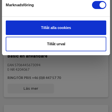
Marknadsföring
Tillåt alla cookies
Tillåt urval
ALLTEST PRO ATP 7 motortestare m MCA
Basic en användare
EAN 5706445673094
E-NR 4204067
RING FÖR PRIS +46 (0)8 447 57 70
Läs mer