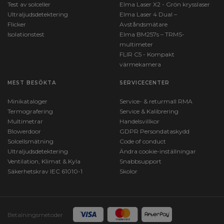
Test av solceller
Elma Laser X2 - Grön krysslaser
Ultraljudsdetektering
Elma Laser 4 Dual –
Flicker
Avståndsmätare
Isolationstest
Elma BM257s – TRMS-
multimeter
FLIR C5 - Kompakt
värmekamera
MEST BESÖKTA
SERVICECENTER
Minikataloger
Service- & returmall RMA
Termografering
Service & Kalibrering
Multimetrar
Handelsvillkor
Blowerdoor
GDPR Persondataskydd
Solcellsmätning
Code of conduct
Ultraljudsdetektering
Ändra cookie-inställningar
Ventilation, Klimat & Kyla
Snabbsupport
Säkerhetskrav IEC 61010-1
Skolor
Betalningsmetoder