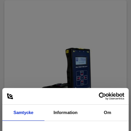
Samtycke
Information
Om
ALLTEST PRO ATP AT33EV motortestare för