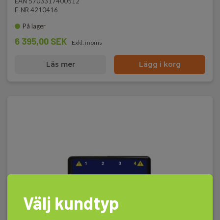
EAN 5703317400512
E-NR 4210416
På lager
6 395,00 SEK
Exkl. moms
Läs mer
Lägg i korg
Välj kundtyp