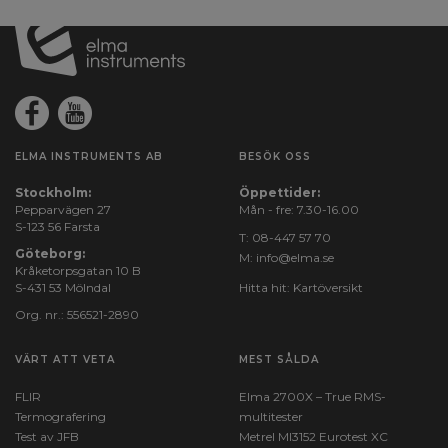
ELMA INSTRUMENTS AB
BESÖK OSS
Stockholm:
Öppettider:
Pepparvägen 27
Mån - fre: 7.30-16.00
S-123 56 Farsta
T:
08-447 57 70
Göteborg:
M:
info@elma.se
Kråketorpsgatan 10 B
S-431 53 Mölndal
Hitta hit:
Kartöversikt
Org. nr.: 556521-2890
VÄRT ATT VETA
MEST SÅLDA
FLIR
Elma 2700X – True RMS-
Termografering
multitester
Test av JFB
Metrel MI3152 Eurotest XC