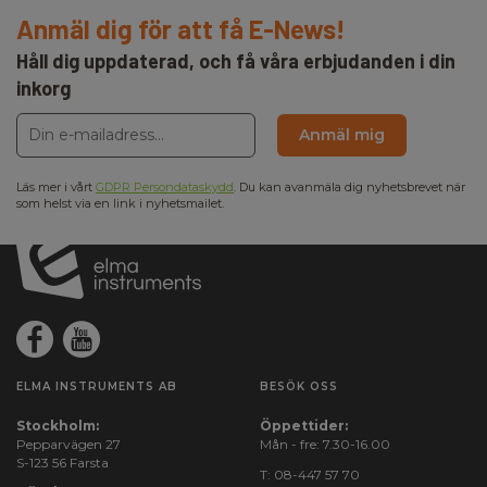
Anmäl dig för att få E-News!
Håll dig uppdaterad, och få våra erbjudanden i din
inkorg
Anmäl mig
Läs mer i vårt
GDPR Persondataskydd
. Du kan avanmäla dig nyhetsbrevet när
som helst via en link i nyhetsmailet.
ELMA INSTRUMENTS AB
BESÖK OSS
Stockholm:
Öppettider:
Pepparvägen 27
Mån - fre: 7.30-16.00
S-123 56 Farsta
T:
08-447 57 70