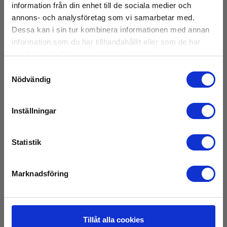
information från din enhet till de sociala medier och
EAN 5706445840724
annons- och analysföretag som vi samarbetar med.
På lager
Dessa kan i sin tur kombinera informationen med annan
information som du har tillhandahållit eller som de har
145,00 SEK
Exkl. moms
samlat in när du har använt deras tjänster.
Läs mer
Lägg i korg
Samtyckesval
Nödvändig
Inställningar
Statistik
Marknadsföring
Tillåt alla cookies