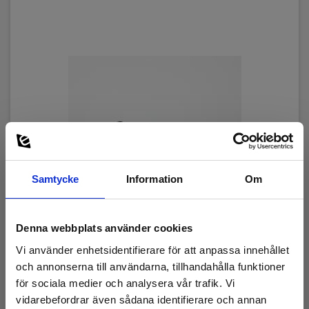
Samtycke
Information
Om
Denna webbplats använder cookies
Vi använder enhetsidentifierare för att anpassa innehållet
och annonserna till användarna, tillhandahålla funktioner
Tillbehörsset med krok och magnet till Elma B-
för sociala medier och analysera vår trafik. Vi
scope 800/900
vidarebefordrar även sådana identifierare och annan