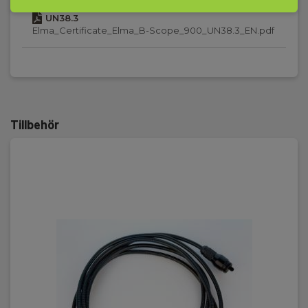
UN38.3
IP-klass:
Elma_Certificate_Elma_B-Scope_900_UN38.3_EN.pdf
67
Kommunikation:
WiFi,USB
Vikt (g):
Tillbehör
575
Dimensioner HxBxD (mm):
270x105x110
Batteri:
1 st, Li-ion,Genopladeligt, Inkl.
Skärmstorlek (:
3,5
Filformat: