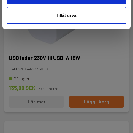
Tillåt urval
USB lader 230V til USB-A 18W
EAN 5706445335039
På lager
135,00 SEK
Exkl. moms
Läs mer
Lägg i korg