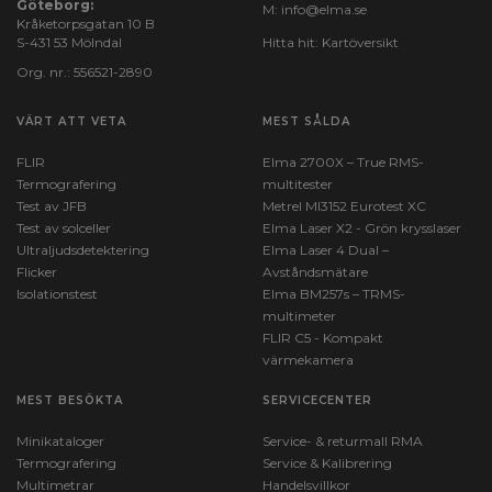
Göteborg:
M:
info@elma.se
Kråketorpsgatan 10 B
S-431 53 Mölndal
Hitta hit:
Kartöversikt
Org. nr.: 556521-2890
VÄRT ATT VETA
MEST SÅLDA
FLIR
Elma 2700X – True RMS-
Termografering
multitester
Test av JFB
Metrel MI3152 Eurotest XC
Test av solceller
Elma Laser X2 - Grön krysslaser
Ultraljudsdetektering
Elma Laser 4 Dual –
Flicker
Avståndsmätare
Isolationstest
Elma BM257s – TRMS-
multimeter
FLIR C5 - Kompakt
värmekamera
MEST BESÖKTA
SERVICECENTER
Minikataloger
Service- & returmall RMA
Termografering
Service & Kalibrering
Multimetrar
Handelsvillkor