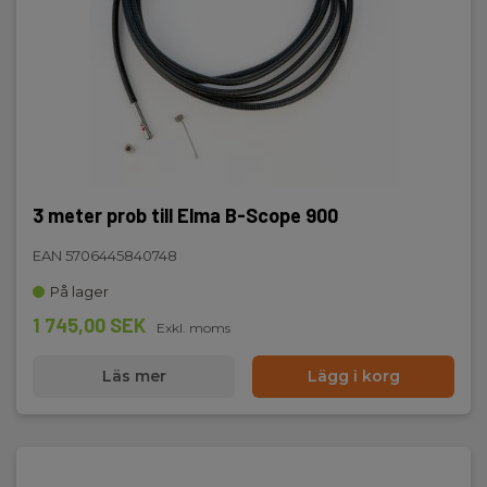
MP4,JPEG
Videoutgång:
HDMI
Kameraprob medföljer:
Nej
3 meter prob till Elma B-Scope 900
Probdiameter (mm):
5,5
EAN 5706445840748
På lager
Problängd (cm):
100
1 745,00 SEK
Exkl. moms
Upplösning horisontell (pixlar):
Läs mer
Lägg i korg
1280
Upplösning vertikal (pixlar):
720