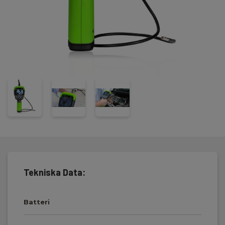
Ø5,5 mm /1 meter dubbel kamerasond, laddningsbart Li-ion
batteri, strömförsörjning/laddare, mini USB-kabel, magnet, 8 GB
SD-minneskort och svensk bruksanvisning.
Tekniska Data:
Batteri