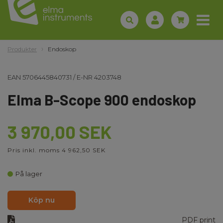
Produkter
Endoskop
EAN
5706445840731
/
E-NR
4203748
Elma B-Scope 900 endoskop
3 970,00 SEK
Pris inkl. moms 4 962,50 SEK
På lager
Köp nu
PDF print