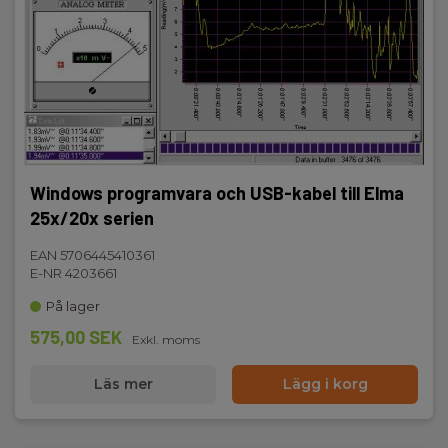
Windows programvara och USB-kabel till Elma
25x/20x serien
EAN 5706445410361
E-NR 4203661
På lager
575,00 SEK
Exkl. moms
Läs mer
Lägg i korg