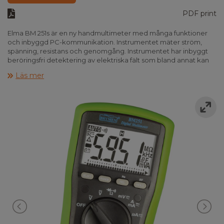
PDF print
Elma BM 251s är en ny handmultimeter med många funktioner
och inbyggd PC-kommunikation. Instrumentet mäter ström,
spänning, resistans och genomgång. Instrumentet har inbyggt
beröringsfri detektering av elektriska fält som bland annat kan
användas till att detektera elektromagnetiska fält från
Läs mer
datorskärmar eller som beröringsfri polsökare.
Elma BM 251 har valfri automatisk/manuellt områdesval,
intelligent autoavstängning, relativ mätning samt datahold. Med
PC-kommunikationen och Windowsprogramvaran (extra
tillbehör) är det möjligt att utföra online dataloggning.
Instrumentet har högeffektiva säkringar och uppfyller bl.a. IEC
61010-1 KAT III 600V/KAT IV 300V och levereras komplett inkl.
gummiskyddskåpa, testkablar, batterier och manual.