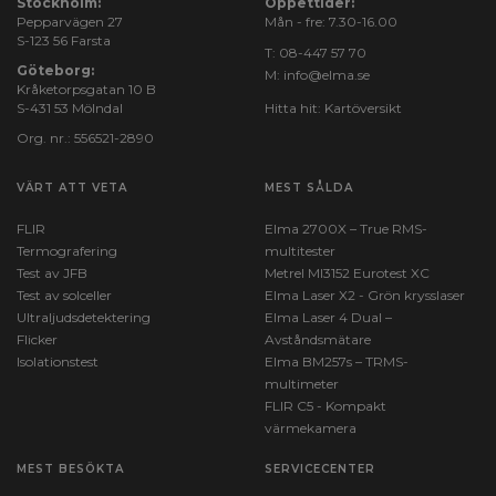
Stockholm:
Öppettider:
Pepparvägen 27
Mån - fre: 7.30-16.00
S-123 56 Farsta
T:
08-447 57 70
Göteborg:
M:
info@elma.se
Kråketorpsgatan 10 B
S-431 53 Mölndal
Hitta hit:
Kartöversikt
Org. nr.: 556521-2890
VÄRT ATT VETA
MEST SÅLDA
FLIR
Elma 2700X – True RMS-
Termografering
multitester
Test av JFB
Metrel MI3152 Eurotest XC
Test av solceller
Elma Laser X2 - Grön krysslaser
Ultraljudsdetektering
Elma Laser 4 Dual –
Flicker
Avståndsmätare
Isolationstest
Elma BM257s – TRMS-
multimeter
FLIR C5 - Kompakt
värmekamera
MEST BESÖKTA
SERVICECENTER