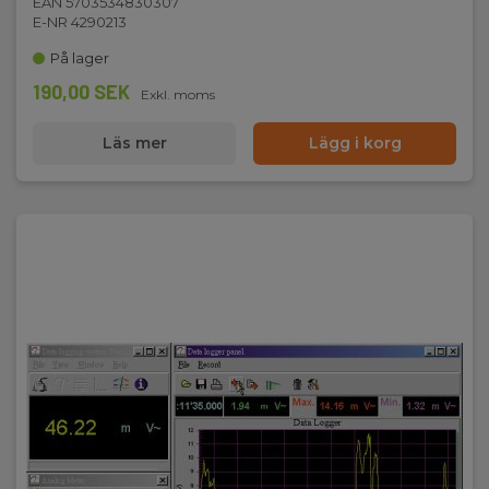
EAN 5703534830307
E-NR 4290213
På lager
190,00 SEK
Exkl. moms
Läs mer
Lägg i korg