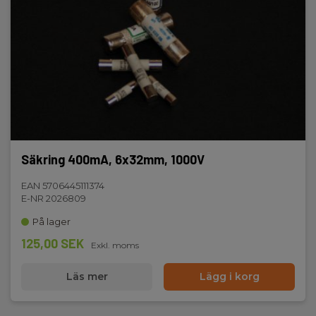
Säkring 400mA, 6x32mm, 1000V
EAN 5706445111374
E-NR 2026809
På lager
125,00 SEK
Exkl. moms
Läs mer
Lägg i korg