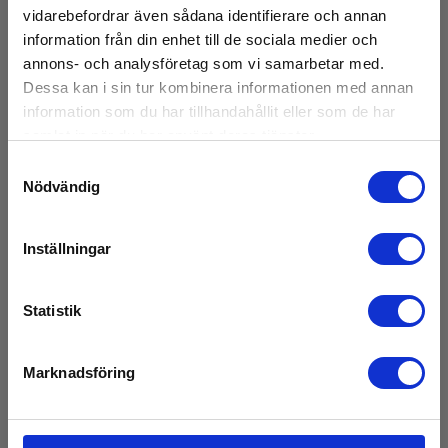
vidarebefordrar även sådana identifierare och annan
På lager
information från din enhet till de sociala medier och
195,00 SEK
Exkl. moms
annons- och analysföretag som vi samarbetar med.
Dessa kan i sin tur kombinera informationen med annan
Läs mer
Lägg i korg
information som du har tillhandahållit eller som de har
samlat in när du har använt deras tjänster.
Samtyckesval
Nödvändig
Inställningar
Statistik
Marknadsföring