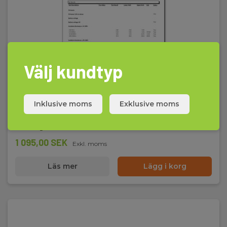
Välj kundtyp
Kalibrering av multimeter till och med 5 siffror
EAN 200100
Inklusive moms
Exklusive moms
E-NR 4290693
På lager
1 095,00 SEK
Exkl. moms
Läs mer
Lägg i korg