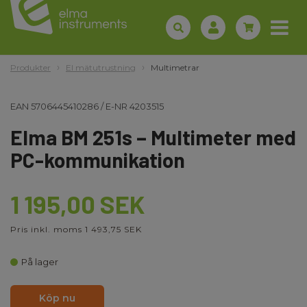
Produkter
El mätutrustning
Multimetrar
EAN
5706445410286
/
E-NR
4203515
Elma BM 251s – Multimeter med
PC-kommunikation
1 195,00 SEK
Pris inkl. moms 1 493,75 SEK
På lager
Köp nu