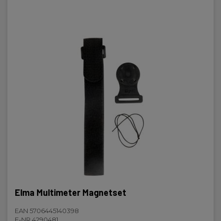
Elma Multimeter Magnetset
EAN 5706445140398
E-NR 4290481