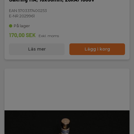
EAN 5703317400253
E-NR 2029961
På lager
170,00 SEK
Exkl. moms
Läs mer
Lägg i korg