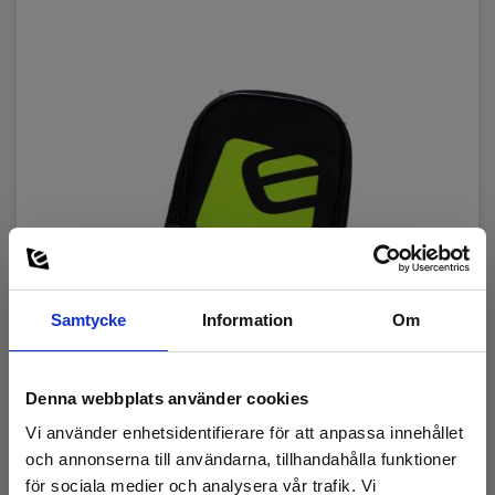
Samtycke
Information
Om
Denna webbplats använder cookies
Vi använder enhetsidentifierare för att anpassa innehållet
Väska, Elma mini
och annonserna till användarna, tillhandahålla funktioner
EAN 5706445140183
för sociala medier och analysera vår trafik. Vi