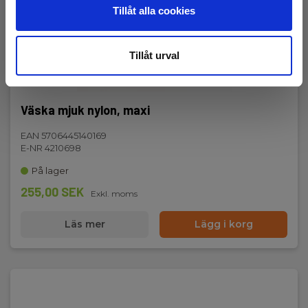
Tillåt alla cookies
Tillåt urval
Väska mjuk nylon, maxi
EAN 5706445140169
E-NR 4210698
På lager
255,00 SEK
Exkl. moms
Läs mer
Lägg i korg