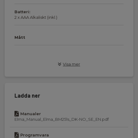
Batteri:
2 x AAA Alkaliskt (inkl.)
Mått
Multimetrar
Visa mer
App:
Ja
App Typ:
Ladda ner
Gratis nedladdning
Manualer
Min/max hold:
Elma_Manual_Elma_BM251s_DK-NO_SE_EN.pdf
Min
Programvara
True RMS: