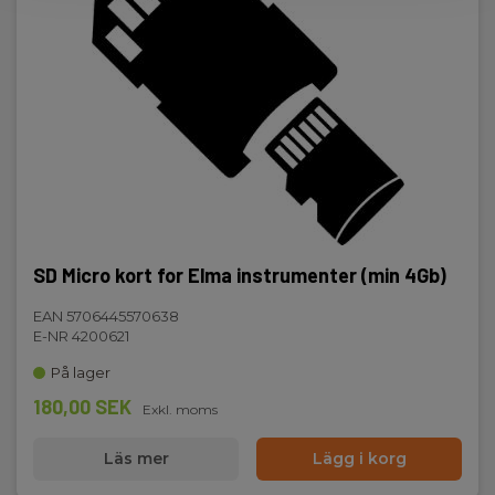
SD Micro kort for Elma instrumenter (min 4Gb)
EAN 5706445570638
E-NR 4200621
På lager
180,00 SEK
Exkl. moms
Läs mer
Lägg i korg