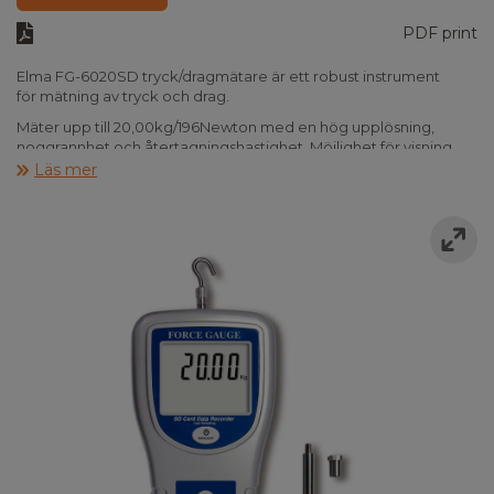
PDF print
Elma FG-6020SD tryck/dragmätare är ett robust instrument
för mätning av tryck och drag.
Mäter upp till 20,00kg/196Newton med en hög upplösning,
noggrannhet och återtagningshastighet. Möjlighet för visning
av 3 olika enheter: kg/lb/Newton.
Läs mer
Elma FG-6020SD har Peak hold (max. load) mätning.
Nolljusteringsknapp, som kan fungera både för
"normal"- och "Peak hold" -funktion. Har Fast/Slow responstid
samt roterbar display.
Instrumentet levereras i en väska inkl. manual, krokadapter, platt
adapter, konadapter, mejseladapter och 120mm förlängare.