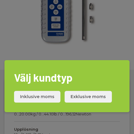
Välj kundtyp
Tekniske Data
Inklusive moms
Exklusive moms
Mätområde
0...20.00kg / 0...44.10lb / 0...196,12Newton
Upplösning