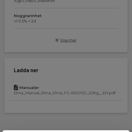
10g/0,01lb/0,3Newton
Noggrannhet
+/-0,5% + 2d
Display
Visa mer
LCD med bakgrundsbelysning
Batteri
6 x 1,5V AA batterier, exkl.
Ladda ner
Driftstemperatur
0...50°C
Manualer
Elma_Manual_Elma_Elma_FG-6020SD_20Kg__EN.pdf
Drift fuktighet
Mindre än 80% RH.
Dimensioner
215mm x 90mm x 45mm