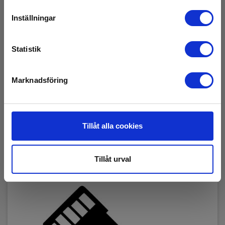
Batteri - 1,5V, LR06, AA
Inställningar
EAN 5706445110032
E-NR 5327077
Statistik
På lager
23,00 SEK
Exkl. moms
Marknadsföring
Läs mer
Lägg i korg
Tillåt alla cookies
Tillåt urval