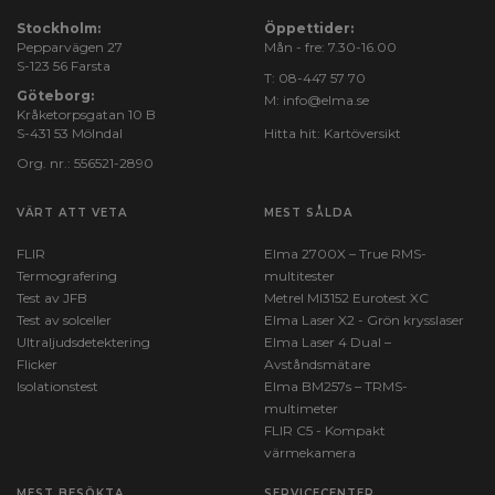
Stockholm:
Öppettider:
Pepparvägen 27
Mån - fre: 7.30-16.00
S-123 56 Farsta
T:
08-447 57 70
Göteborg:
M:
info@elma.se
Kråketorpsgatan 10 B
S-431 53 Mölndal
Hitta hit:
Kartöversikt
Org. nr.: 556521-2890
VÄRT ATT VETA
MEST SÅLDA
FLIR
Elma 2700X – True RMS-
Termografering
multitester
Test av JFB
Metrel MI3152 Eurotest XC
Test av solceller
Elma Laser X2 - Grön krysslaser
Ultraljudsdetektering
Elma Laser 4 Dual –
Flicker
Avståndsmätare
Isolationstest
Elma BM257s – TRMS-
multimeter
FLIR C5 - Kompakt
värmekamera
MEST BESÖKTA
SERVICECENTER