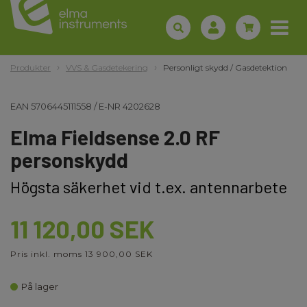
Produkter
VVS & Gasdetekering
Personligt skydd / Gasdetektion
EAN
5706445111558
/
E-NR
4202628
Elma Fieldsense 2.0 RF
personskydd
Högsta säkerhet vid t.ex. antennarbete
11 120,00 SEK
Pris inkl. moms 13 900,00 SEK
På lager