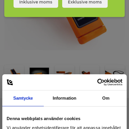
Inklusive moms
Exklusive moms
Elma Fieldsense 2.0 levereras klar för användning med batterier i
en väska med handledsrem och fästanordning.
Samtycke
Information
Om
Tekniska Data:
Denna webbplats använder cookies
Vi använder enhetsidentifierare för att anpassa innehållet