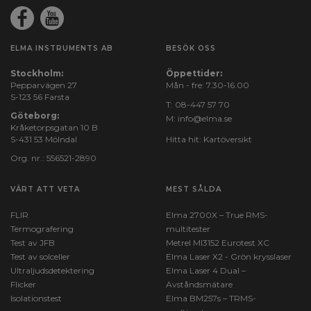
ELMA INSTRUMENTS AB
BESÖK OSS
Stockholm:
Öppettider:
Pepparvägen 27
Mån - fre: 7.30-16.00
S-123 56 Farsta
T:
08-447 57 70
Göteborg:
M:
info@elma.se
Kråketorpsgatan 10 B
S-431 53 Mölndal
Hitta hit:
Kartöversikt
Org. nr.: 556521-2890
VÄRT ATT VETA
MEST SÅLDA
FLIR
Elma 2700X – True RMS-
Termografering
multitester
Test av JFB
Metrel MI3152 Eurotest XC
Test av solceller
Elma Laser X2 - Grön krysslaser
Ultraljudsdetektering
Elma Laser 4 Dual –
Flicker
Avståndsmätare
Isolationstest
Elma BM257s – TRMS-