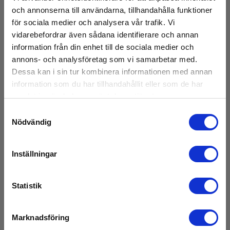
och annonserna till användarna, tillhandahålla funktioner
Batteri
för sociala medier och analysera vår trafik. Vi
vidarebefordrar även sådana identifierare och annan
Mått
information från din enhet till de sociala medier och
annons- och analysföretag som vi samarbetar med.
Dessa kan i sin tur kombinera informationen med annan
EMF-fältstyrka
information som du har tillhandahållit eller som de har
samlat in när du har använt deras tjänster.
Minne:
Samtyckesval
Nej
Nödvändig
Visa mer
IP-klass:
64
Inställningar
Frekvens område:
Ladda ner
50Mhz...6Ghz
Statistik
Datasheet
Batteri:
Marknadsföring
Elma_Datasheet_Elma_Elma_Fieldsense_2.0__EN.pdf
2 st, AA, Inkl.