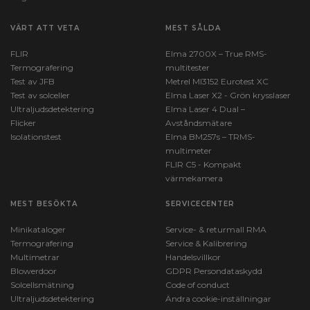
VÄRT ATT VETA
MEST SÅLDA
FLIR
Elma 2700X – True RMS-
Termografering
multitester
Test av JFB
Metrel MI3152 Eurotest XC
Test av solceller
Elma Laser X2 - Grön krysslaser
Ultraljudsdetektering
Elma Laser 4 Dual –
Flicker
Avståndsmätare
Isolationstest
Elma BM257s – TRMS-
multimeter
FLIR C5 - Kompakt
värmekamera
MEST BESÖKTA
SERVICECENTER
Minikataloger
Service- & returmall RMA
Termografering
Service & Kalibrering
Multimetrar
Handelsvillkor
Blowerdoor
GDPR Persondataskydd
Solcellsmätning
Code of conduct
Ultraljudsdetektering
Ändra cookie-inställningar