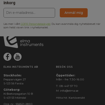
inkorg
Anmäl mig
Läs mer i vårt
GDPR Persondataskydd
. Du kan avanmäla dig nyhetsbrevet när
som helst via en link i nyhetsmailet.
ELMA INSTRUMENTS AB
BESÖK OSS
Stockholm:
Öppettider:
Pepparvägen 27
Mån - fre: 7.30-16.00
S-123 56 Farsta
T:
08-447 57 70
Göteborg:
M:
info@elma.se
Kråketorpsgatan 10 B
S-431 53 Mölndal
Hitta hit:
Kartöversikt
Org. nr.: 556521-2890