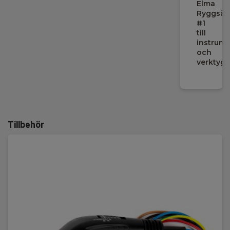
Elma
Ryggsäc
#1
till
instrum
och
verktyg
Tillbehör