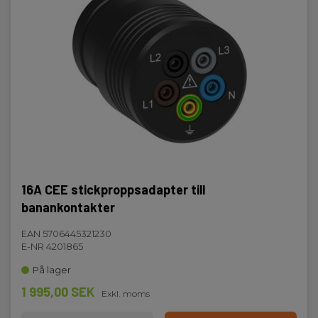
16A CEE stickproppsadapter till
banankontakter
EAN 5706445321230
E-NR 4201865
På lager
1 995,00 SEK
Exkl. moms