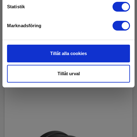
Statistik
Elma EVSE-200 type 2 adapter
EAN 5706445840632
Marknadsföring
E-NR 4202797
Snart på lager igen
4 395,00 SEK
Exkl. moms
Tillåt alla cookies
Läs mer
Lägg i korg
Tillåt urval