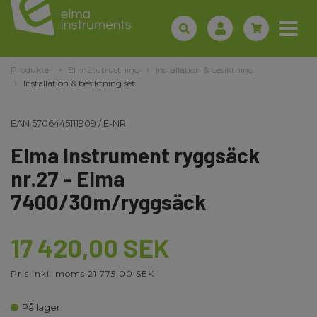
Produkter
El mätutrustning
Installation & besiktning
Installation & besiktning set
EAN
5706445111909
/
E-NR
Elma Instrument ryggsäck
nr.27 - Elma
7400/30m/ryggsäck
17 420,00 SEK
Pris inkl. moms 21 775,00 SEK
På lager