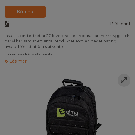
Köp nu
PDF print
Installationstestset nr 27, levererat i en robust hantverksryggsäck,
där vi har samlat ett antal produkter som en paketlösning,
avsedd för att utföra slutkontroll.
Setet innehåller följande:
- Elma iTest 7400
Läs mer
- Elma B-Reel kabelvinda 30m/0,75 mm²
- Elma Easy-Iso
- Elma ryggsäck #1