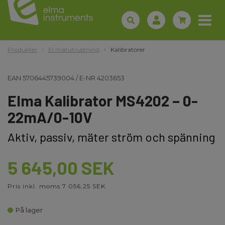
Produkter
El mätutrustning
Kalibratorer
EAN
5706445739004
/
E-NR
4203653
Elma Kalibrator MS4202 – 0-
22mA/0-10V
Aktiv, passiv, mäter ström och spänning
5 645,00 SEK
Pris inkl. moms 7 056,25 SEK
På lager