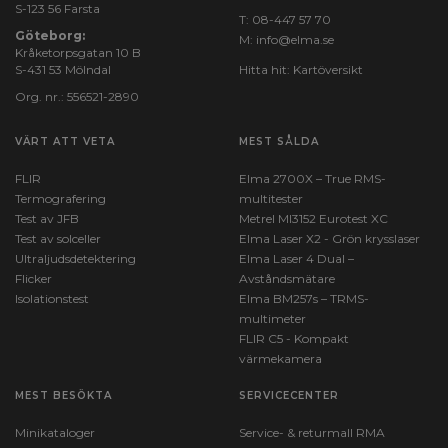
S-123 56 Farsta
T:
08-447 57 70
Göteborg:
M:
info@elma.se
Kråketorpsgatan 10 B
S-431 53 Mölndal
Hitta hit:
Kartöversikt
Org. nr.: 556521-2890
VÄRT ATT VETA
MEST SÅLDA
FLIR
Elma 2700X – True RMS-
Termografering
multitester
Test av JFB
Metrel MI3152 Eurotest XC
Test av solceller
Elma Laser X2 - Grön krysslaser
Ultraljudsdetektering
Elma Laser 4 Dual –
Flicker
Avståndsmätare
Isolationstest
Elma BM257s – TRMS-
multimeter
FLIR C5 - Kompakt
värmekamera
MEST BESÖKTA
SERVICECENTER
Minikataloger
Service- & returmall RMA