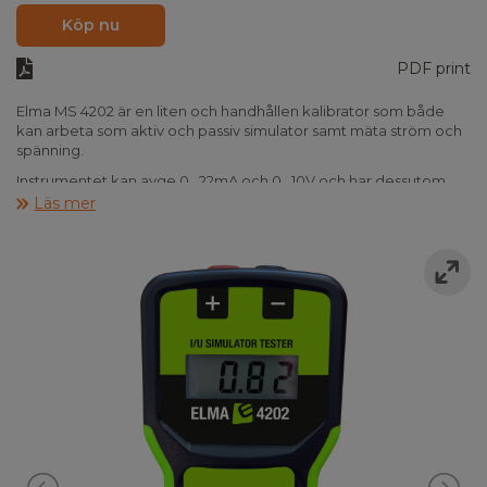
Köp nu
PDF print
Elma MS 4202 är en liten och handhållen kalibrator som både
kan arbeta som aktiv och passiv simulator samt mäta ström och
spänning.
Instrumentet kan avge 0...22mA och 0...10V och har dessutom
fast inställning av 4mA/20mA och 2V/10V. Det kan mäta 0-22mA
Läs mer
och 0- 25V DC. De inställda värdena visas på LCD displayen och
anslutning sker med 4mm banankontakter.
MS 4201 är idealet för bl.a. serviceteknikern och intrimmaren.
Instrumentet är batteridrivet således är man inte beroende av
annan spänningsförsörjning, det är dock möjligt att tillsluta en
nätadapter. Instrumentet levereras komplett i väska inkl. batteri
och testledningar.