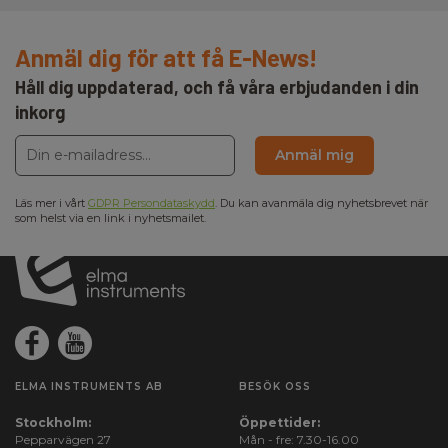
Anmäl dig för att få E-News!
Håll dig uppdaterad, och få våra erbjudanden i din
inkorg
Anmäl mig
Läs mer i vårt
GDPR Persondataskydd
. Du kan avanmäla dig nyhetsbrevet när
som helst via en link i nyhetsmailet.
ELMA INSTRUMENTS AB
BESÖK OSS
Stockholm:
Öppettider:
Pepparvägen 27
Mån - fre: 7.30-16.00