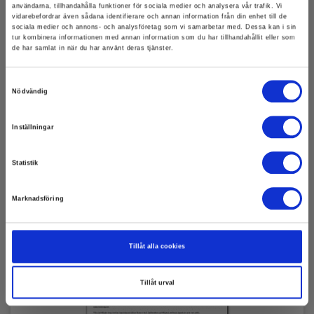
användarna, tillhandahålla funktioner för sociala medier och analysera vår trafik. Vi
Manualer
vidarebefordrar även sådana identifierare och annan information från din enhet till de
Loop Power (HART):
sociala medier och annons- och analysföretag som vi samarbetar med. Dessa kan i sin
Elma_Manual_Elma_Elma_MS4202__DK-
Nej
tur kombinera informationen med annan information som du har tillhandahållit eller som
NO_SE_EN.pdf
de har samlat in när du har använt deras tjänster.
Ström simulering minimum mA:
0,01
Samtyckesval
Nödvändig
Ström simulering maximum mA:
Inställningar
22
Tillbehör
Statistik
Spänning simulering minimum V:
0,01
Marknadsföring
Spänning simulering maximum V:
10
Tillåt alla cookies
Batteri:
4 st, AAA, Inkl.
Tillåt urval
Dimensioner HxBxD (mm):