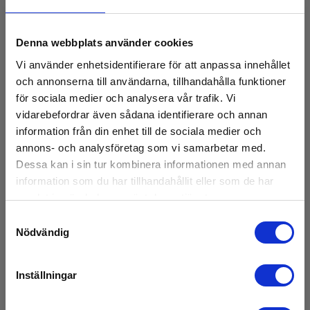
Termografi
Denna webbplats använder cookies
Termografisk opløsning:
192 px × 256 px
Vi använder enhetsidentifierare för att anpassa innehållet
och annonserna till användarna, tillhandahålla funktioner
för sociala medier och analysera vår trafik. Vi
Termografisk måleområde:
-20 °C - 550 °C
vidarebefordrar även sådana identifierare och annan
information från din enhet till de sociala medier och
Termografisk følsomhed:
annons- och analysföretag som vi samarbetar med.
0.1 °C
Dessa kan i sin tur kombinera informationen med annan
Visa mer
information som du har tillhandahållit eller som de har
FOV:
samlat in när du har använt deras tjänster.
42 ° × 56 °
Samtyckesval
Nödvändig
Ladda ner
IFOV:
5.4 mrad
Inställningar
Datasheet
IR-område:
Elma_Datasheet_Elma_ThermoX250_DK.pdf
8 μm - 14 μm