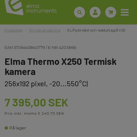
Produkter
El mätutrustning
EL/Hybridbil och ladduttag/EVSE
EAN
5706445840779
/
E-NR
4203866
Elma Thermo X250 Termisk
kamera
256x192 pixel, -20...550°C|
7 395,00 SEK
Pris inkl. moms 9 243,75 SEK
På lager