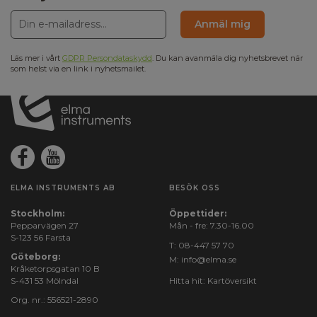
Anvendelsesområde:
Vedligehold,Kontrol,Fejlfinding
Anmäl mig
Läs mer i vårt
GDPR Persondataskydd
. Du kan avanmäla dig nyhetsbrevet när
Display och indikering
som helst via en link i nyhetsmailet.
Display:
Färgskärm
Hukommelse, ekstern
ELMA INSTRUMENTS AB
BESÖK OSS
Ekstern:
8 GB SD-kort
Stockholm:
Öppettider:
Pepparvägen 27
Mån - fre: 7.30-16.00
S-123 56 Farsta
T:
08-447 57 70
Kommunikation
Göteborg:
M:
info@elma.se
Kråketorpsgatan 10 B
S-431 53 Mölndal
Hitta hit:
Kartöversikt
Kommunikation:
Org. nr.: 556521-2890
USB,Wi-Fi