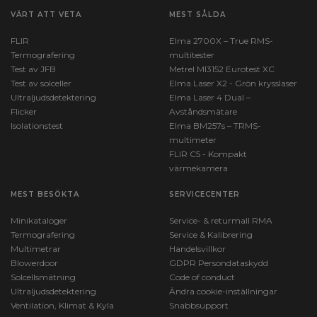
VÄRT ATT VETA
MEST SÅLDA
Programvara
FLIR
Elma 2700X – True RMS-
Termografering
multitester
Programvara:
Test av JFB
Metrel MI3152 Eurotest XC
Windows (inkl.)
Test av solceller
Elma Laser X2 - Grön krysslaser
Ultraljudsdetektering
Elma Laser 4 Dual –
Flicker
Avståndsmätare
Mobilapp
Isolationstest
Elma BM257s – TRMS-
multimeter
FLIR C5 - Kompakt
Mobilapp:
värmekamera
Android,iOS (inkl.)
MEST BESÖKTA
SERVICECENTER
Batteri
Minikataloger
Service- & returmall RMA
Termografering
Service & Kalibrering
Multimetrar
Handelsvillkor
Batteri:
Blowerdoor
GDPR Persondataskydd
1 Li-ion (inkl.)
Solcellsmätning
Code of conduct
Ultraljudsdetektering
Ändra cookie-inställningar
Ventilation, Klimat & Kyla
Snabbsupport
Mått