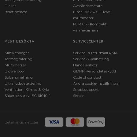
Flicker
Avståndsmätare
Isolationstest
Elma BM257s – TRMS-
multimeter
FLIR C5 - Kompakt
värmekamera
MEST BESÖKTA
SERVICECENTER
Minikataloger
Service- & returmall RMA
Termografering
Service & Kalibrering
Multimetrar
Handelsvillkor
Blowerdoor
GDPR Persondataskydd
Solcellsmätning
Code of conduct
Ultraljudsdetektering
Ändra cookie-inställningar
Ventilation, Klimat & Kyla
Snabbsupport
Säkerhetskrav IEC 61010-1
Skolor
Betalningsmetoder