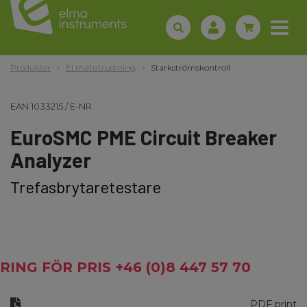
Produkter
El mätutrustning
Starkströmskontroll
EAN
1033215
/
E-NR
EuroSMC PME Circuit Breaker
Analyzer
Trefasbrytaretestare
RING FÖR PRIS +46 (0)8 447 57 70
PDF print