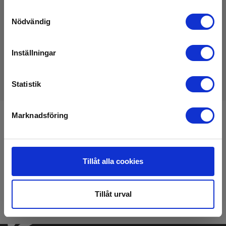
Ladda ner
Samtyckesval
Nödvändig
Broschyrer
Elma_Brochure_Elma_PME__EN.pdf
Inställningar
Statistik
Marknadsföring
Anmäl dig för att få E-News!
Håll dig uppdaterad, och få våra erbjudanden i din
inkorg
Tillåt alla cookies
Anmäl mig
Tillåt urval
Läs mer i vårt
GDPR Persondataskydd
. Du kan avanmäla dig nyhetsbrevet när
som helst via en link i nyhetsmailet.