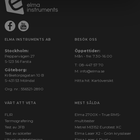
ELMA INSTRUMENTS AB
BESÖK OSS
Stockholm:
Öppettider:
Pepparvägen 27
Mån - fre: 7.30-16.00
S-123 56 Farsta
T:
08-447 57 70
Göteborg:
M:
info@elma.se
Kråketorpsgatan 10 B
S-431 53 Mölndal
Hitta hit:
Kartöversikt
Org. nr.: 556521-2890
VÄRT ATT VETA
MEST SÅLDA
FLIR
Elma 2700X – True RMS-
Termografering
multitester
Test av JFB
Metrel MI3152 Eurotest XC
Test av solceller
Elma Laser X2 - Grön krysslaser
Ultraljudsdetektering
Elma Laser 4 Dual –