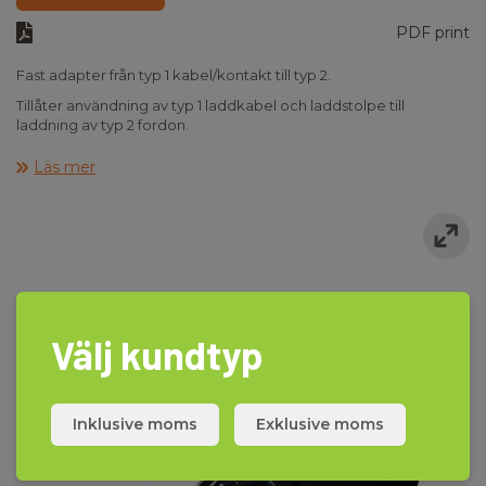
PDF print
Fast adapter från typ 1 kabel/kontakt till typ 2.
Tillåter användning av typ 1 laddkabel och laddstolpe till
laddning av typ 2 fordon.
Kan också användas tillsamans med typ 2
Läs mer
mätadapter för mätning på typ 1 laddkabel och laddstolpe.
Välj kundtyp
Inklusive moms
Exklusive moms