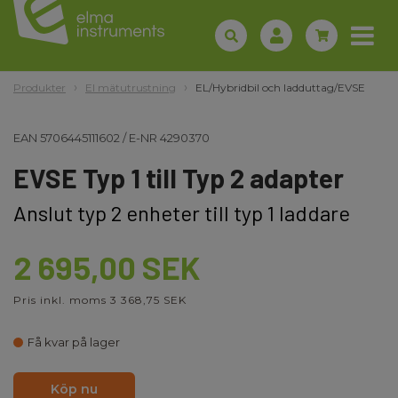
Produkter
El mätutrustning
EL/Hybridbil och ladduttag/EVSE
EAN
5706445111602
/
E-NR
4290370
EVSE Typ 1 till Typ 2 adapter
Anslut typ 2 enheter till typ 1 laddare
2 695,00 SEK
Pris inkl. moms 3 368,75 SEK
Få kvar på lager
Köp nu