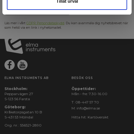
Tillåt urval
Anmäl mig
Läs mer i vårt
GDPR Persondataskydd
. Du kan avanmäla dig nyhetsbrevet när
som helst via en link i nyhetsmailet.
ELMA INSTRUMENTS AB
BESÖK OSS
Stockholm:
Öppettider:
Pepparvägen 27
Mån - fre: 7.30-16.00
S-123 56 Farsta
T:
08-447 57 70
Göteborg:
M:
info@elma.se
Kråketorpsgatan 10 B
S-431 53 Mölndal
Hitta hit:
Kartöversikt
Org. nr.: 556521-2890