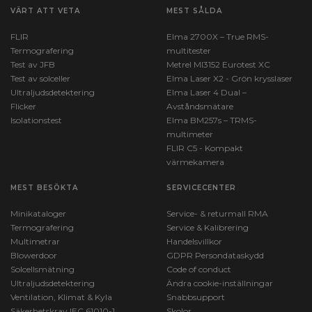
VÄRT ATT VETA
MEST SÅLDA
FLIR
Elma 2700X – True RMS-
Termografering
multitester
Test av JFB
Metrel MI3152 Eurotest XC
Test av solceller
Elma Laser X2 - Grön krysslaser
Ultraljudsdetektering
Elma Laser 4 Dual –
Flicker
Avståndsmätare
Isolationstest
Elma BM257s – TRMS-
multimeter
FLIR C5 - Kompakt
värmekamera
MEST BESÖKTA
SERVICECENTER
Minikataloger
Service- & returmall RMA
Termografering
Service & Kalibrering
Multimetrar
Handelsvillkor
Blowerdoor
GDPR Persondataskydd
Solcellsmätning
Code of conduct
Ultraljudsdetektering
Ändra cookie-inställningar
Ventilation, Klimat & Kyla
Snabbsupport
Säkerhetskrav IEC 61010-1
Skolor