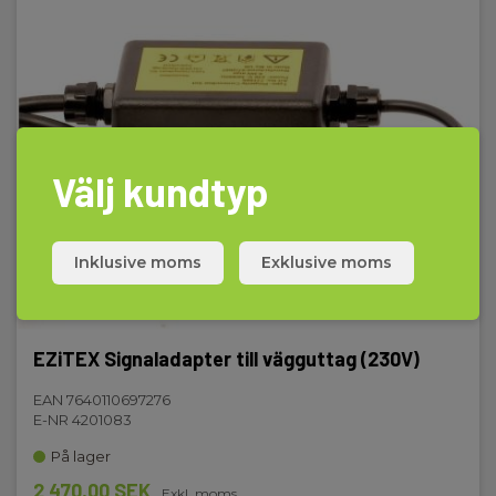
Manualer
Elma_Manual_Leica_EZiCAT_i550-
t100_QuickGuide_DK_NO_SE.pdf
Välj kundtyp
Inklusive moms
Exklusive moms
EZiTEX Signaladapter till vägguttag (230V)
EAN 7640110697276
E-NR 4201083
På lager
2 470,00 SEK
Exkl. moms