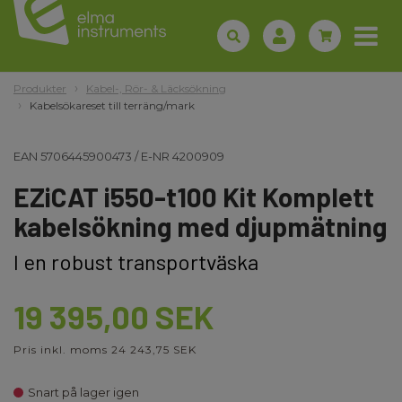
Produkter
Kabel-, Rör- & Läcksökning
Kabelsökareset till terräng/mark
EAN
5706445900473
/
E-NR
4200909
EZiCAT i550-t100 Kit Komplett
kabelsökning med djupmätning
I en robust transportväska
19 395,00 SEK
Pris inkl. moms 24 243,75 SEK
Snart på lager igen