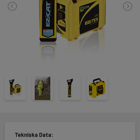
jordspettset, manual på cd, samt en praktisk transportväska.
Som tillbehör kan man även köpa till en signaltång som
underlättar vid felsökning av både spänningslös och
spänningsatt installation.
Om man önskar koppla sändarlådan direkt till en
spänningsförande kabel, måste man göra det via EZiTEX
Signaladapter för vägguttag (tillbehör).
Tekniska Data: