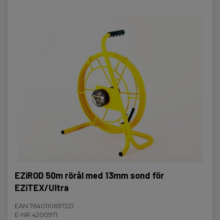
EZiROD 50m rörål med 13mm sond för
EZiTEX/Ultra
EAN 7640110697221
E-NR 4200971