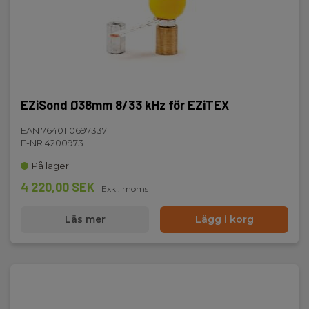
EZiSond Ø38mm 8/33 kHz för EZiTEX
EAN 7640110697337
E-NR 4200973
På lager
4 220,00 SEK
Exkl. moms
Läs mer
Lägg i korg