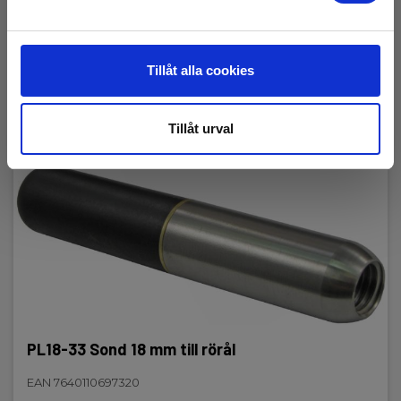
Tillåt alla cookies
Tillåt urval
PL18-33 Sond 18 mm till rörål
EAN 7640110697320