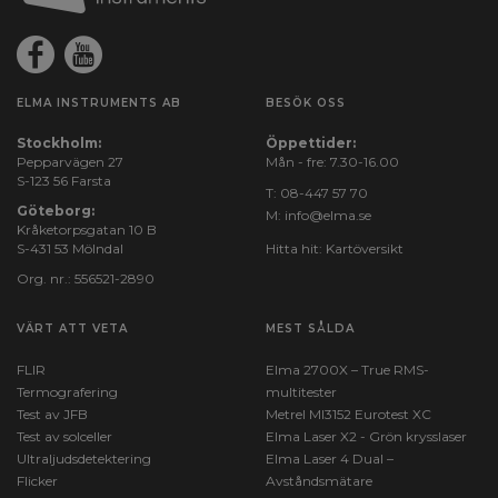
ELMA INSTRUMENTS AB
BESÖK OSS
Stockholm:
Öppettider:
Pepparvägen 27
Mån - fre: 7.30-16.00
S-123 56 Farsta
T:
08-447 57 70
Göteborg:
M:
info@elma.se
Kråketorpsgatan 10 B
S-431 53 Mölndal
Hitta hit:
Kartöversikt
Org. nr.: 556521-2890
VÄRT ATT VETA
MEST SÅLDA
FLIR
Elma 2700X – True RMS-
Termografering
multitester
Test av JFB
Metrel MI3152 Eurotest XC
Test av solceller
Elma Laser X2 - Grön krysslaser
Ultraljudsdetektering
Elma Laser 4 Dual –
Flicker
Avståndsmätare