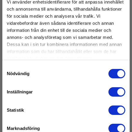
Vi använder enhetsidentifierare för att anpassa innehållet
och annonserna till användarna, tillhandahålla funktioner
för sociala medier och analysera vår trafik. Vi
vidarebefordrar även sådana identifierare och annan
information från din enhet till de sociala medier och
annons- och analysföretag som vi samarbetar med.
Dessa kan i sin tur kombinera informationen med annan
EZiTEX Signaltång
information som du har tillhandahållit eller som de har
samlat in när du har använt deras tjänster.
EAN 7640163574760
E-NR 4200938
Samtyckesval
Nödvändig
På lager
4 095,00 SEK
Exkl. moms
Inställningar
Läs mer
Lägg i korg
Statistik
Marknadsföring