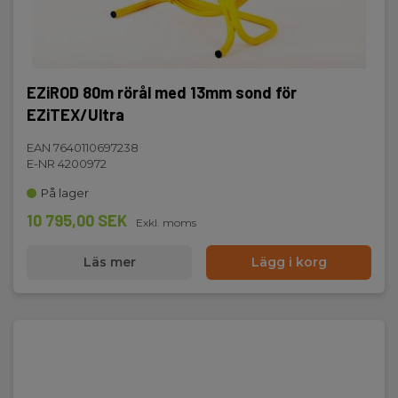
EZiROD 80m rörål med 13mm sond för
EZiTEX/Ultra
EAN 7640110697238
E-NR 4200972
På lager
10 795,00 SEK
Exkl. moms
Läs mer
Lägg i korg