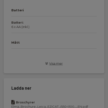
Batteri
Batteri:
6 x AA (inkl.)
Mått
till terräng/mark
Visa mer
Djup noggrannhet :
10% af søgedybde
Frekvenser mottagare:
Ladda ner
Kraft (50/60Hz), Radio (15...60kHz), Transmitter/sonde,(8
og 33kHz), Auto (Kraft og Radio)
Broschyrer
Elma_Brochure_Leica_EZiCAT_i550-t100__EN.pdf