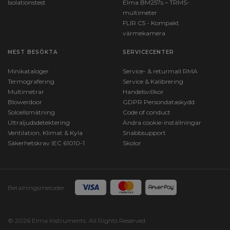
Isolationstest
Elma BM257s – TRMS-
multimeter
FLIR C5 - Kompakt
värmekamera
MEST BESÖKTA
SERVICECENTER
Minikataloger
Service- & returmall RMA
Termografering
Service & Kalibrering
Multimetrar
Handelsvillkor
Blowerdoor
GDPR Persondataskydd
Solcellsmätning
Code of conduct
Ultraljudsdetektering
Ändra cookie-inställningar
Ventilation, Klimat & Kyla
Snabbsupport
Säkerhetskrav IEC 61010-1
Skolor
Betalningsmetoder
© 2026 Elma Instruments. All Rights Reserved.