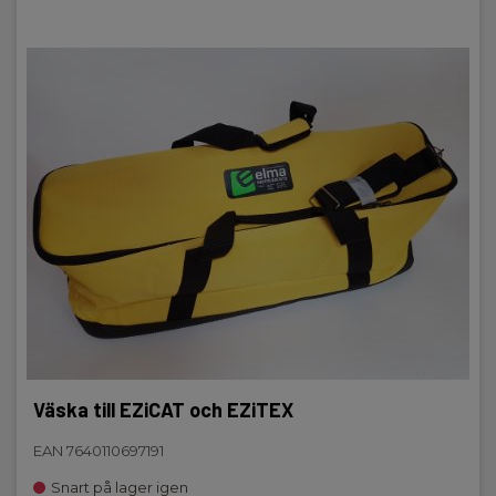
Väska till EZiCAT och EZiTEX
EAN 7640110697191
Snart på lager igen