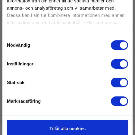
information från din enhet till de sociala medier och
annons- och analysföretag som vi samarbetar med.
IP-klass:
67
Dessa kan i sin tur kombinera informationen med annan
information som du har tillhandahållit eller som de har
samlat in när du har använt deras tjänster.
Kapslingsklass:
IP67
Samtyckesval
Visa mer
Nödvändig
Material ram:
Ramme: Rustfri Stål
Inställningar
Ladda ner
Optisk storlek:
15 x 53 cm
Statistik
Datasheet
Ram:
Elma_Datasheet_FLIR_IRW-24PS__EN.pdf
Rostfritt stål
Marknadsföring
Optisk storlek (cm):
15x23
Tillåt alla cookies