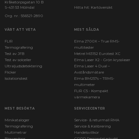
Kråketorpsgatan 10 B
S-431 53 Mölndal
Hitta hit:
Kartöversikt
Org. nr.: 556521-2890
VÄRT ATT VETA
MEST SÅLDA
FLIR
Elma 2700X – True RMS-
Termografering
multitester
Test av JFB
Metrel MI3152 Eurotest XC
Test av solceller
Elma Laser X2 - Grön krysslaser
Ultraljudsdetektering
Elma Laser 4 Dual –
Flicker
Avståndsmätare
Isolationstest
Elma BM257s – TRMS-
multimeter
FLIR C5 - Kompakt
värmekamera
MEST BESÖKTA
SERVICECENTER
Minikataloger
Service- & returmall RMA
Termografering
Service & Kalibrering
Multimetrar
Handelsvillkor
Blowerdoor
GDPR Persondataskydd