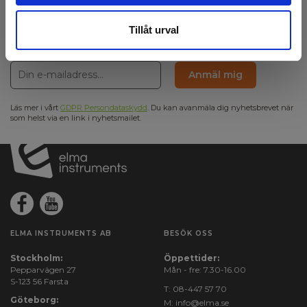
Anmäl dig för att få E-News!
Håll dig uppdaterad, och få våra erbjudanden i din
Tillåt urval
inkorg
Anmäl mig
Läs mer i vårt
GDPR Persondataskydd
. Du kan avanmäla dig nyhetsbrevet när
som helst via en link i nyhetsmailet.
ELMA INSTRUMENTS AB
BESÖK OSS
Stockholm:
Öppettider:
Pepparvägen 27
Mån - fre: 7.30-16.00
S-123 56 Farsta
T:
08-447 57 70
Göteborg:
M:
info@elma.se