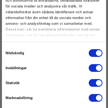
och annonserna till användarna, tillhandahålla funktioner
för sociala medier och analysera vår trafik. Vi
Display:
vidarebefordrar även sådana identifierare och annan
Färgskärm, beröringskänslig
information från din enhet till de sociala medier och
annons- och analysföretag som vi samarbetar med.
Dessa kan i sin tur kombinera informationen med annan
Minne
information som du har tillhandahållit eller som de har
samlat in när du har använt deras tjänster.
Internt:
4 GB
Samtyckesval
Visa mer
Nödvändig
Hukommelse, ekstern
Inställningar
Ladda ner
Kommunikation
Statistik
Broschyrer
Kommunikation:
Elma_Brochure_HIK_AD21P__EN.pdf
USB
Marknadsföring
Declaration of Conformity