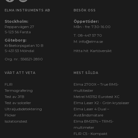
ELMA INSTRUMENTS AB
BESÖK OSS
Stockholm:
Öppettider:
Pepparvägen 27
Mån - fre: 7.30-16.00
S-123 56 Farsta
T:
08-447 57 70
Göteborg:
M:
info@elma.se
Kråketorpsgatan 10 B
S-431 53 Mölndal
Hitta hit:
Kartöversikt
Org. nr.: 556521-2890
VÄRT ATT VETA
MEST SÅLDA
FLIR
Elma 2700X – True RMS-
Termografering
multitester
Test av JFB
Metrel MI3152 Eurotest XC
Test av solceller
Elma Laser X2 - Grön krysslaser
Ultraljudsdetektering
Elma Laser 4 Dual –
Flicker
Avståndsmätare
Isolationstest
Elma BM257s – TRMS-
multimeter
FLIR C5 - Kompakt