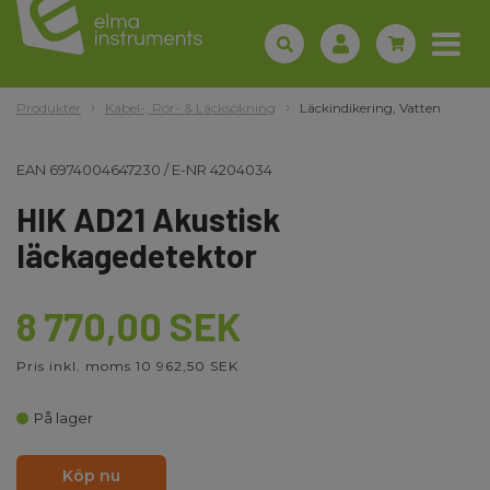
Produkter
Kabel-, Rör- & Läcksökning
Läckindikering, Vatten
EAN
6974004647230
/
E-NR
4204034
HIK AD21 Akustisk
läckagedetektor
8 770,00 SEK
Pris inkl. moms 10 962,50 SEK
På lager
Köp nu