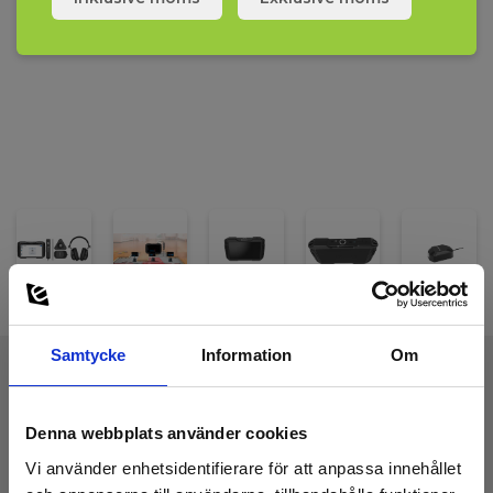
HIKMICRO AD21P har en robust och hållbar design –
upptagningssensorerna är IP66-klassade och de handhållna
sensorerna är IP54-klassade. AD21P klarar falltester på upp till 1,2
meter.
Med ett inbyggt uppladdningsbart Li-ion-batteri ger HIKMICRO
AD21P upp till 11 timmars kontinuerlig drift och en laddningstid på
3 timmar till 90 % och 6 timmar till full laddning.
HIKMICRO AD21P levereras färdig att använda med en
handhållen sensor, upptagningssensor, sensorkabel, ”lyssnastav”,
handtag, aktivt brusreducerande headset, laddare, USB-kabel,
väska, halsrem och snabbguide.
Samtycke
Information
Om
Tekniska Data:
Denna webbplats använder cookies
Vi använder enhetsidentifierare för att anpassa innehållet
Display och indikering