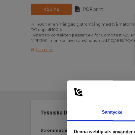
Köp nu
PDF print
HT 4004 är en mångsidig strömtång med två mätom
DC upp till 100 A.
Hypertac-kontakten passar t.ex. för Combitest 425,
MPP300, men kan även användas med PQA819/PQA8
Teknisk data:
Läs mer
Mätområde: 0,1-100 A AC/DC
Utsignal: 10 mV - 1 V
Tångbredd: 30 mm
Batteri: 2x1,5V AAA/LR03
IEC 61010: Cat III 600V
Mått: 175 x 70 x 35 mm
Vikt: 200 g
Tekniska Data:
Samtycke
Strömmätning, AC
Denna webbplats använder 