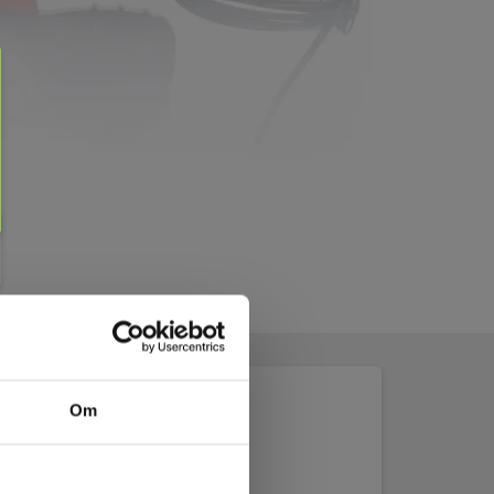
Om
atasheet_HT_HT4004__EN.pdf