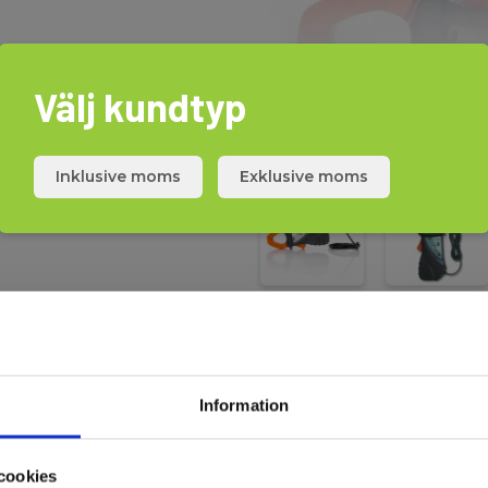
råden, som mäter både AC och
Välj kundtyp
 Macrotest G3, PQA824 och
20 med en adapterkontakt.
Inklusive moms
Exklusive moms
Ladda ner
Information
Datasheet
Elma_D
cookies