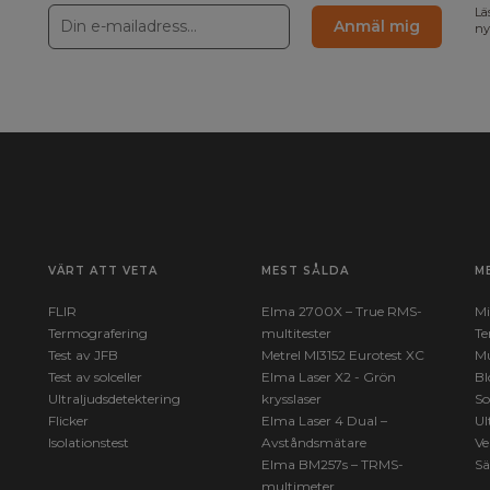
Lä
Anmäl mig
ny
VÄRT ATT VETA
MEST SÅLDA
M
FLIR
Elma 2700X – True RMS-
Mi
Termografering
multitester
Te
Test av JFB
Metrel MI3152 Eurotest XC
Mu
Test av solceller
Elma Laser X2 - Grön
Bl
 mm
Ultraljudsdetektering
krysslaser
So
Flicker
Elma Laser 4 Dual –
Ul
Isolationstest
Avståndsmätare
Ve
Elma BM257s – TRMS-
Sä
multimeter