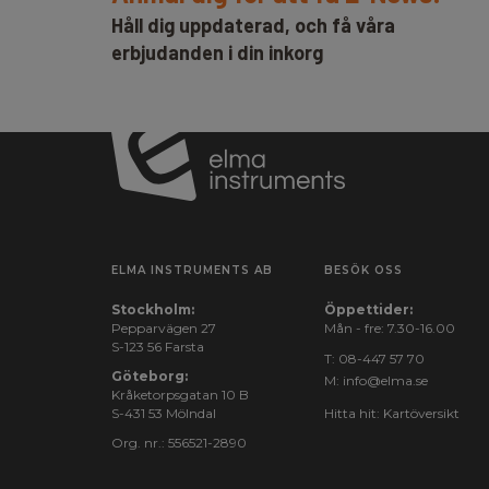
Håll dig uppdaterad, och få våra
erbjudanden i din inkorg
Säkerhetskategori
IEC 61010-1
CAT III 600 V
mätkategori:
Batteri
Batteri:
2 x AAA Alkaliskt (inkl.)
ELMA INSTRUMENTS AB
BESÖK OSS
Stockholm:
Öppettider:
Pepparvägen 27
Mått
Mån - fre: 7.30-16.00
S-123 56 Farsta
T:
08-447 57 70
Göteborg:
M:
info@elma.se
H x B x D:
175 mm x 70 mm x 35
Kråketorpsgatan 10 B
S-431 53 Mölndal
Hitta hit:
Kartöversikt
Org. nr.: 556521-2890
Vikt