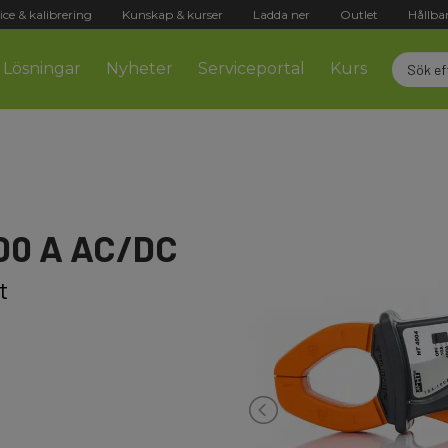
ice & kalibrering
Kunskap & kurser
Ladda ner
Outlet
Hållba
Lösningar
Nyheter
Serviceportal
Kurs
00 A AC/DC
t