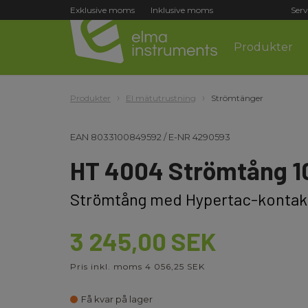
Exklusive moms
Inklusive moms
Serv
Produkter
Produkter
El mätutrustning
Strömtänger
EAN
8033100849592
/
E-NR
4290593
HT 4004 Strömtång 1
Strömtång med Hypertac-kontak
3 245,00 SEK
Pris inkl. moms 4 056,25 SEK
Få kvar på lager