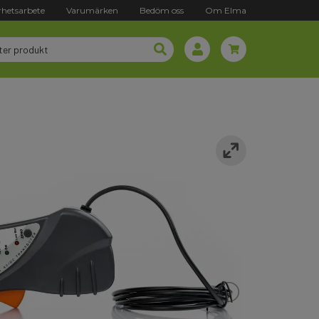
rhetsarbete
Varumärken
Bedöm oss
Om Elma