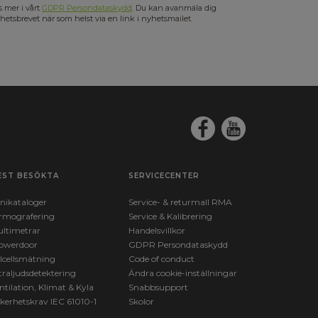
s mer i vårt
GDPR Persondataskydd
. Du kan avanmäla dig
hetsbrevet när som helst via en link i nyhetsmailet.
EST BESÖKTA
SERVICECENTER
nikataloger
Service- & returmall RMA
rmografering
Service & Kalibrering
ltimetrar
Handelsvillkor
owerdoor
GDPR Persondataskydd
lcellsmätning
Code of conduct
traljudsdetektering
Ändra cookie-inställningar
ntilation, Klimat & Kyla
Snabbsupport
kerhetskrav IEC 61010-1
Skolor