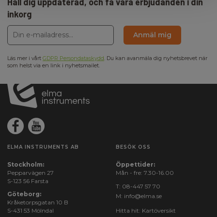
Håll dig uppdaterad, och få våra erbjudanden i din
inkorg
Säkerhetskategori
Anmäl mig
IEC 61010-1 mätkategori:
CAT III 600 V
Läs mer i vårt
GDPR Persondataskydd
. Du kan avanmäla dig nyhetsbrevet när
som helst via en link i nyhetsmailet.
Mått
H x B x D:
128 mm x 81 mm x 36 mm
Vikt
ELMA INSTRUMENTS AB
BESÖK OSS
Stockholm:
Öppettider:
Nettovikt:
Pepparvägen 27
Mån - fre: 7.30-16.00
260 g
S-123 56 Farsta
T:
08-447 57 70
Göteborg:
M:
info@elma.se
Kråketorpsgatan 10 B
S-431 53 Mölndal
Hitta hit:
Kartöversikt