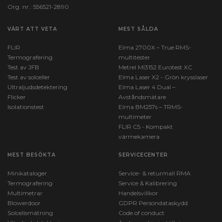
Org. nr.: 556521-2890
VÄRT ATT VETA
MEST SÅLDA
FLIR
Elma 2700X – True RMS-
Termografering
multitester
Test av JFB
Metrel MI3152 Eurotest XC
Test av solceller
Elma Laser X2 - Grön krysslaser
Ultraljudsdetektering
Elma Laser 4 Dual –
Flicker
Avståndsmätare
Isolationstest
Elma BM257s – TRMS-
multimeter
FLIR C5 - Kompakt
värmekamera
MEST BESÖKTA
SERVICECENTER
Minikataloger
Service- & returmall RMA
Termografering
Service & Kalibrering
Multimetrar
Handelsvillkor
Blowerdoor
GDPR Persondataskydd
Solcellsmätning
Code of conduct