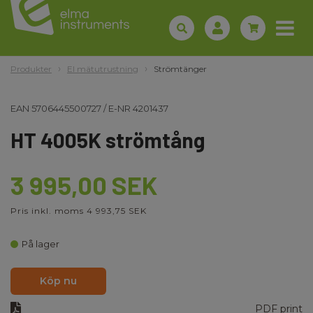
Produkter
El mätutrustning
Strömtänger
EAN
5706445500727
/
E-NR
4201437
HT 4005K strömtång
3 995,00 SEK
Pris inkl. moms 4 993,75 SEK
På lager
Köp nu
PDF print