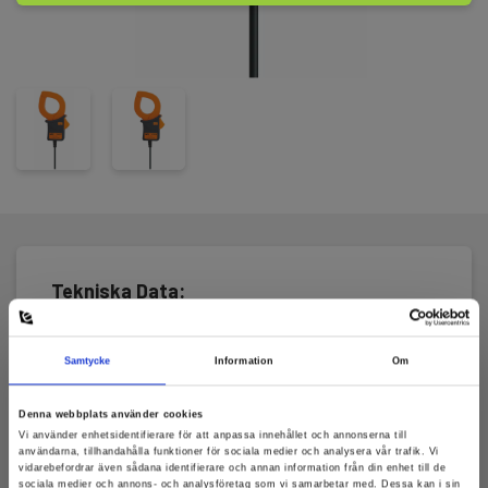
Tekniska Data:
Strömmätning, AC
Samtycke
Information
Om
Mätområde:
Denna webbplats använder cookies
0,1 A - 200 A
Vi använder enhetsidentifierare för att anpassa innehållet och annonserna till
användarna, tillhandahålla funktioner för sociala medier och analysera vår trafik. Vi
vidarebefordrar även sådana identifierare och annan information från din enhet till de
sociala medier och annons- och analysföretag som vi samarbetar med. Dessa kan i sin