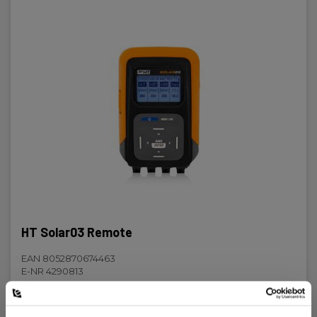
Vikt
Nettovikt:
30 g
HT Solar03 Remote
EAN 8052870674463
E-NR 4290813
På lager
8 870,00 SEK