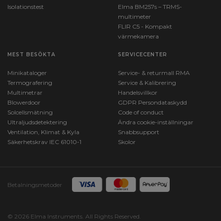
Isolationstest
Elma BM257s – TRMS-
multimeter
FLIR C5 - Kompakt
värmekamera
MEST BESÖKTA
SERVICECENTER
Minikataloger
Service- & returmall RMA
Termografering
Service & Kalibrering
Multimetrar
Handelsvillkor
Blowerdoor
GDPR Persondataskydd
Solcellsmätning
Code of conduct
Ultraljudsdetektering
Ändra cookie-inställningar
Ventilation, Klimat & Kyla
Snabbsupport
Säkerhetskrav IEC 61010-1
Skolor
Betalningsmetoder
© 2026 Elma Instruments. All Rights Reserved.