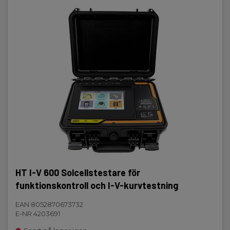
HT I-V 600 Solcellstestare för
funktionskontroll och I-V-kurvtestning
EAN 8052870673732
E-NR 4203691