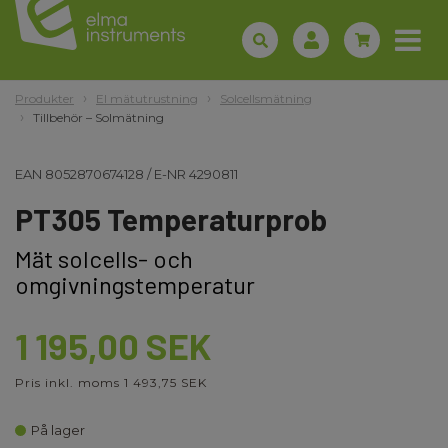
Produkter
El mätutrustning
Solcellsmätning
Tillbehör – Solmätning
EAN
8052870674128
/
E-NR
4290811
PT305 Temperaturprob
Mät solcells- och
omgivningstemperatur
1 195,00 SEK
Pris inkl. moms 1 493,75 SEK
På lager