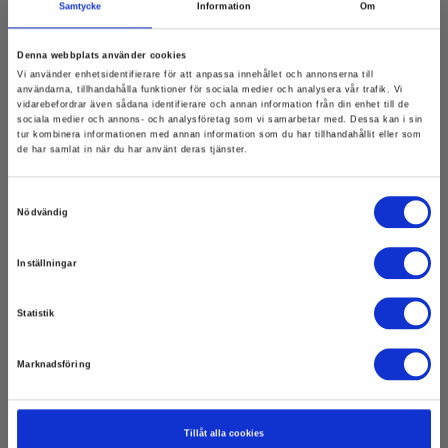
Exkl. moms
Samtycke
Information
Om
Läs mer
Lägg i korg
Denna webbplats använder cookies
Vi använder enhetsidentifierare för att anpassa innehållet och annonserna till
användarna, tillhandahålla funktioner för sociala medier och analysera vår trafik. Vi
vidarebefordrar även sådana identifierare och annan information från din enhet till de
sociala medier och annons- och analysföretag som vi samarbetar med. Dessa kan i sin
tur kombinera informationen med annan information som du har tillhandahållit eller som
de har samlat in när du har använt deras tjänster.
Samtyckesval
Nödvändig
Inställningar
Statistik
Marknadsföring
Tillåt alla cookies