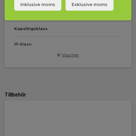
Sensortype:
Inklusive moms
Exklusive moms
PT1000
Kapslingsklass
IP-klass:
IP65
Visa mer
Mått
H x B x D:
30 mm x 10 mm x 5 mm
Tillbehör
Mått | Längd
Längd:
230 mm