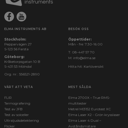
ELMA INSTRUMENTS AB
BESÖK OSS
Stockholm:
Öppettider:
Pepparvägen 27
Mån - fre: 7.30-16.00
S-123 56 Farsta
T:
08-447 57 70
Göteborg:
M:
info@elma.se
Kråketorpsgatan 10 B
S-431 53 Mölndal
Hitta hit:
Kartöversikt
Org. nr.: 556521-2890
VÄRT ATT VETA
MEST SÅLDA
FLIR
Elma 2700X – True RMS-
Termografering
multitester
Test av JFB
Metrel MI3152 Eurotest XC
Test av solceller
Elma Laser X2 - Grön krysslaser
Ultraljudsdetektering
Elma Laser 4 Dual –
Flicker
Avståndsmätare