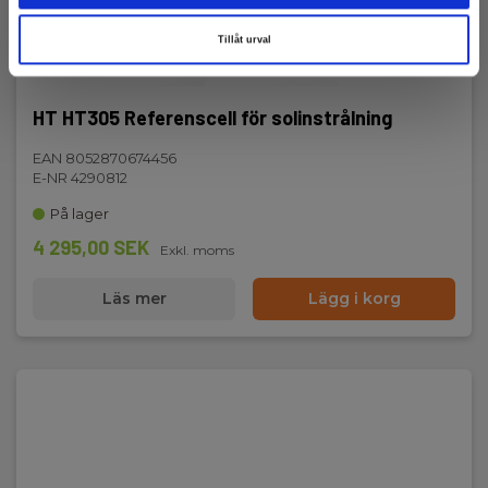
Tillåt urval
HT HT305 Referenscell för solinstrålning
EAN 8052870674456
E-NR 4290812
På lager
4 295,00 SEK
Exkl. moms
Läs mer
Lägg i korg