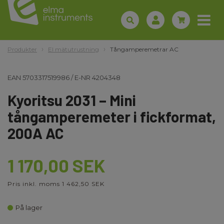
Produkter
El mätutrustning
Tångamperemetrar AC
EAN
5703317519986
/
E-NR
4204348
Kyoritsu 2031 – Mini
tångamperemeter i fickformat,
200A AC
1 170,00 SEK
Pris inkl. moms 1 462,50 SEK
På lager