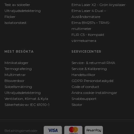
Test av solceller
Elma Laser X2 - Grön krysslaser
Ultraljudsdetektering
Elma Laser 4 Dual –
Flicker
Avståndsmätare
Isolationstest
Elma BM257s – TRMS-
multimeter
FLIR C5 - Kompakt
värmekamera
MEST BESÖKTA
SERVICECENTER
Minikataloger
Service- & returmall RMA
Termografering
Service & Kalibrering
Multimetrar
Handelsvillkor
Blowerdoor
GDPR Persondataskydd
Solcellsmätning
Code of conduct
Ultraljudsdetektering
Ändra cookie-inställningar
Ventilation, Klimat & Kyla
Snabbsupport
Säkerhetskrav IEC 61010-1
Skolor
Betalningsmetoder