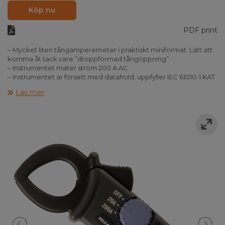
Köp nu
PDF print
– Mycket liten tångamperemeter i praktiskt miniformat. Lätt att
komma åt tack vare ”droppformad tångöppning”
– Instrumentet mäter ström 200 A AC
– Instrumentet är försett med datahold, uppfyller IEC 61010-1 KAT
III 300V och levereras komplett i väska inkl. batterier och
Läs mer
manual.