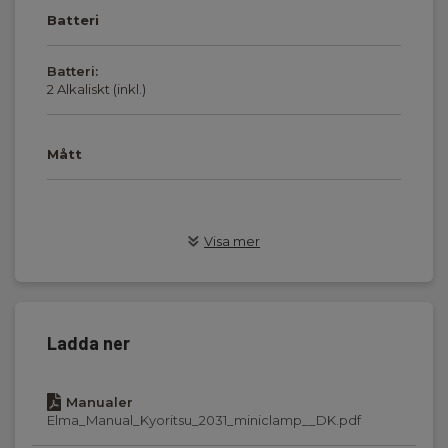
Batteri
Batteri:
2 Alkaliskt (inkl.)
Mått
Visa mer
Strömmätning, AC (A):
200
Display :
LCD
Ladda ner
Batteri:
Manualer
2 st, Inkl.
Elma_Manual_Kyoritsu_2031_miniclamp__DK.pdf