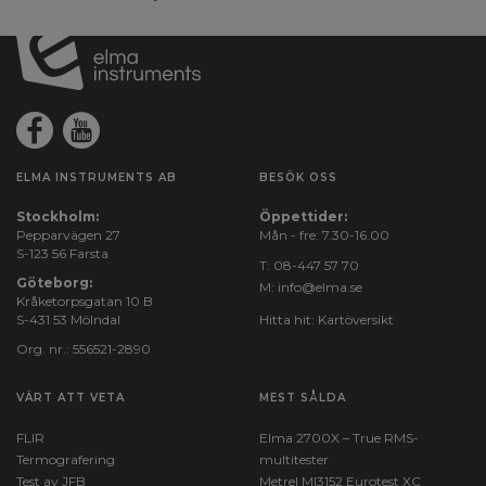
ELMA INSTRUMENTS AB
BESÖK OSS
Stockholm:
Öppettider:
Pepparvägen 27
Mån - fre: 7.30-16.00
S-123 56 Farsta
T:
08-447 57 70
Göteborg:
M:
info@elma.se
Kråketorpsgatan 10 B
S-431 53 Mölndal
Hitta hit:
Kartöversikt
Org. nr.: 556521-2890
VÄRT ATT VETA
MEST SÅLDA
FLIR
Elma 2700X – True RMS-
Termografering
multitester
Test av JFB
Metrel MI3152 Eurotest XC