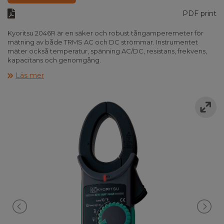
PDF print
Kyoritsu 2046R är en säker och robust tångamperemeter för
mätning av både TRMS AC och DC strömmar. Instrumentet
mäter också temperatur, spänning AC/DC, resistans, frekvens,
kapacitans och genomgång.
Läs mer
Kyoritsu 2046R har inbyggd polsökare och är utrustad med
belyst display, datahold, min-/max-/peakhold, automatisk
nolljustering samt autoavstängning. Instrumentet uppfyller IEC
61010-1 KAT IV 600V och levereras komplett i väska inkl.
testledningar, batterier och manual.