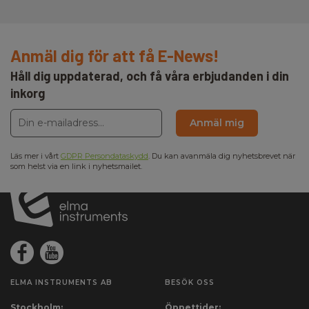
Anmäl dig för att få E-News!
Håll dig uppdaterad, och få våra erbjudanden i din
inkorg
Anmäl mig
Läs mer i vårt
GDPR Persondataskydd
. Du kan avanmäla dig nyhetsbrevet när
som helst via en link i nyhetsmailet.
ELMA INSTRUMENTS AB
BESÖK OSS
Stockholm:
Öppettider: