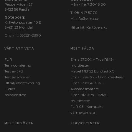
Pepparvägen 27
Mån - fre: 7.30-16.00
S-123 56 Farsta
T:
08-447 57 70
Göteborg:
M:
info@elma.se
Kråketorpsgatan 10 B
S-431 53 Mölndal
Hitta hit:
Kartöversikt
Org. nr.: 556521-2890
VÄRT ATT VETA
MEST SÅLDA
FLIR
Elma 2700X – True RMS-
Termografering
multitester
Test av JFB
Metrel MI3152 Eurotest XC
Test av solceller
Elma Laser X2 - Grön krysslaser
Ultraljudsdetektering
Elma Laser 4 Dual –
Flicker
Avståndsmätare
Isolationstest
Elma BM257s – TRMS-
multimeter
FLIR C5 - Kompakt
värmekamera
MEST BESÖKTA
SERVICECENTER