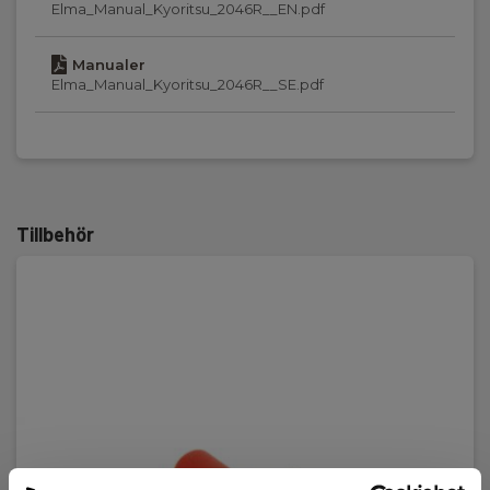
Elma_Manual_Kyoritsu_2046R__EN.pdf
Spänningsmätning:
Manualer
AC/DC
Elma_Manual_Kyoritsu_2046R__SE.pdf
True RMS:
Ja
Batteri:
2 st, AAA, Inkl.
Tillbehör
Vikt (g):
300
Dimensioner HxBxD (mm):
243 x 77 x 36