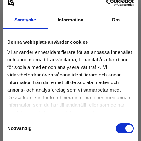
Samtycke
Information
Om
Denna webbplats använder cookies
Vi använder enhetsidentifierare för att anpassa innehållet
och annonserna till användarna, tillhandahålla funktioner
för sociala medier och analysera vår trafik. Vi
Temperaturadapter för Standard typ K-givare
vidarebefordrar även sådana identifierare och annan
information från din enhet till de sociala medier och
EAN 5703317660077
annons- och analysföretag som vi samarbetar med.
På lager
Dessa kan i sin tur kombinera informationen med annan
210,00 SEK
information som du har tillhandahållit eller som de har
Exkl. moms
samlat in när du har använt deras tjänster.
Läs mer
Lägg i korg
Samtyckesval
Nödvändig