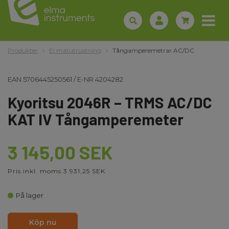
Produkter
El mätutrustning
Tångamperemetrar AC/DC
EAN
5706445250561
/
E-NR
4204282
Kyoritsu 2046R – TRMS AC/DC
KAT IV Tångamperemeter
3 145,00 SEK
Pris inkl. moms 3 931,25 SEK
På lager
Köp nu