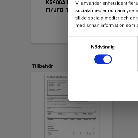
K5406A Digital
Vi använder enhetsidentifierar
FI/JFB-Testare
sociala medier och analysera 
till de sociala medier och a
med annan information som du 
Samtyckesval
Nödvändig
Tillbehör