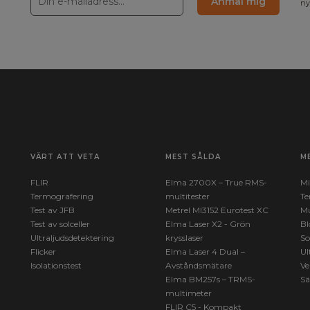
Anmäl mig
ny
VÄRT ATT VETA
MEST SÅLDA
M
FLIR
Elma 2700X – True RMS-
Mi
Termografering
multitester
Te
Test av JFB
Metrel MI3152 Eurotest XC
Mu
Test av solceller
Elma Laser X2 - Grön
Bl
Ultraljudsdetektering
krysslaser
So
Flicker
Elma Laser 4 Dual –
Ul
Isolationstest
Avståndsmätare
Ve
Elma BM257s – TRMS-
Sä
multimeter
FLIR C5 - Kompakt