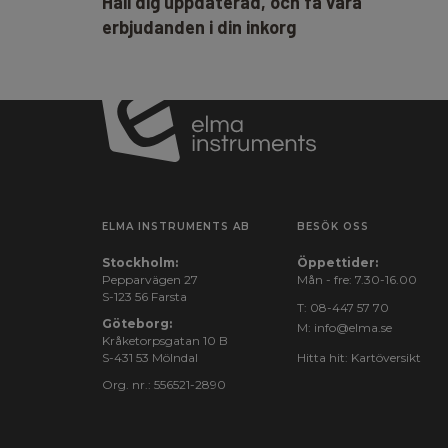
Håll dig uppdaterad, och få våra
erbjudanden i din inkorg
ELMA INSTRUMENTS AB
BESÖK OSS
Stockholm:
Öppettider:
Pepparvägen 27
Mån - fre: 7.30-16.00
S-123 56 Farsta
T:
08-447 57 70
Göteborg:
M:
info@elma.se
Kråketorpsgatan 10 B
S-431 53 Mölndal
Hitta hit:
Kartöversikt
Org. nr.: 556521-2890