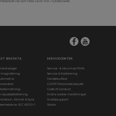
hetsbrevet när som helst via en link i nyhetsmailet.
EST BESÖKTA
SERVICECENTER
nikataloger
Service- & returmall RMA
rmografering
Service & Kalibrering
ltimetrar
Handelsvillkor
owerdoor
GDPR Persondataskydd
lcellsmätning
Code of conduct
traljudsdetektering
Ändra cookie-inställningar
ntilation, Klimat & Kyla
Snabbsupport
kerhetskrav IEC 61010-1
Skolor