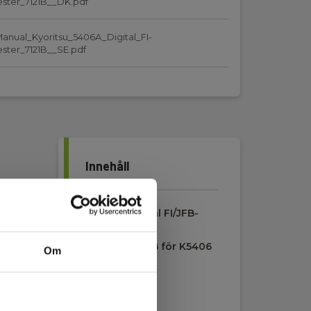
ester_7121B__DK.pdf
anual_Kyoritsu_5406A_Digital_FI-
ester_7121B__SE.pdf
Innehåll
K5406A Digital FI/JFB-
Testare
Kyoritsu 7121B för K5406
Om
& K6050