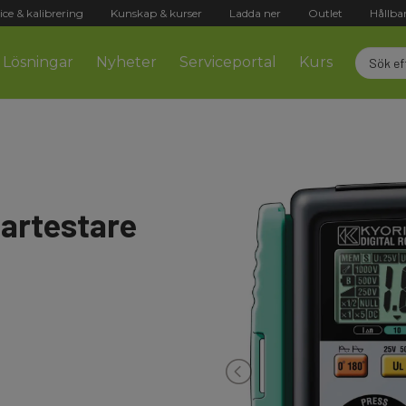
ice & kalibrering
Kunskap & kurser
Ladda ner
Outlet
Hållba
Lösningar
Nyheter
Serviceportal
Kurs
tartestare