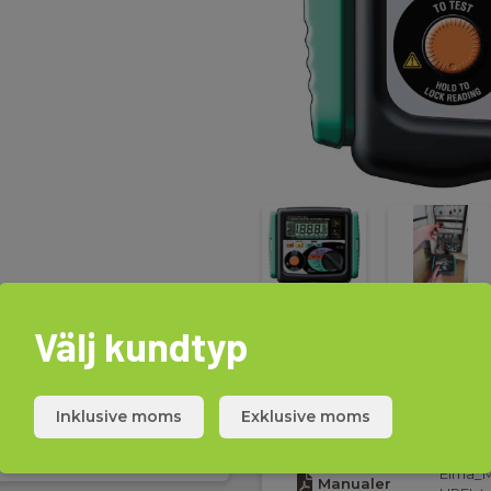
Välj kundtyp
Ladda ner
Inklusive moms
Exklusive moms
Elma_M
Manualer