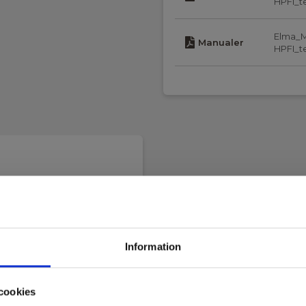
HPFI_t
Elma_M
Manualer
HPFI_t
Information
cookies