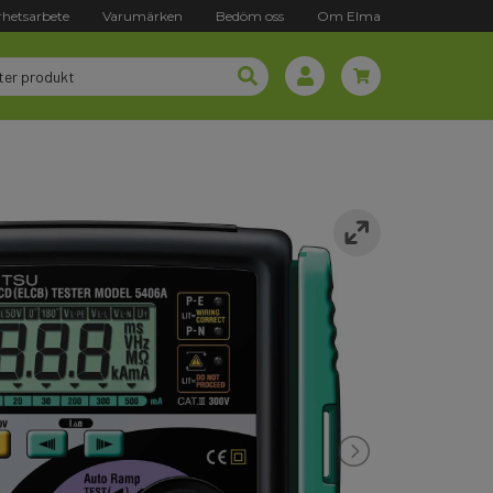
rhetsarbete
Varumärken
Bedöm oss
Om Elma