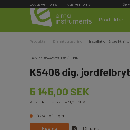
Exklusive moms
Inklusive moms
Serv
Produkter
Produkter
El mätutrustning
Installation & besiktning
EAN
5706445250196
/
E-NR
K5406 dig. jordfelbry
5 145,00 SEK
Pris inkl. moms 6 431,25 SEK
Få kvar på lager
Köp nu
PDF print