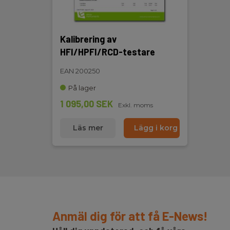
Kalibrering av
HFI/HPFI/RCD-testare
EAN 200250
På lager
1 095,00 SEK
Exkl. moms
Läs mer
Lägg i korg
Anmäl dig för att få E-News!