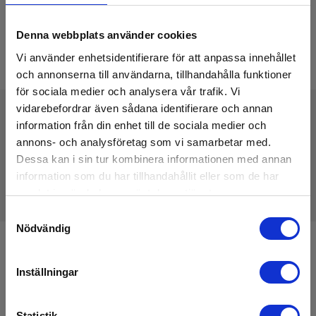
Denna webbplats använder cookies
Vi använder enhetsidentifierare för att anpassa innehållet
och annonserna till användarna, tillhandahålla funktioner
för sociala medier och analysera vår trafik. Vi
vidarebefordrar även sådana identifierare och annan
information från din enhet till de sociala medier och
Tekniske Data
annons- och analysföretag som vi samarbetar med.
Dessa kan i sin tur kombinera informationen med annan
information som du har tillhandahållit eller som de har
samlat in när du har använt deras tjänster.
Samtyckesval
Nödvändig
Anmäl dig för att få E-News!
Inställningar
Håll dig uppdaterad, och få våra erbjudanden i din
inkorg
Statistik