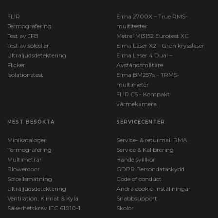
FLIR
Elma 2700X – True RMS-
Termografering
multitester
Test av JFB
Metrel MI3152 Eurotest XC
Test av solceller
Elma Laser X2 - Grön krysslaser
Ultraljudsdetektering
Elma Laser 4 Dual –
Flicker
Avståndsmätare
Isolationstest
Elma BM257s – TRMS-
multimeter
FLIR C5 - Kompakt
värmekamera
MEST BESÖKTA
SERVICECENTER
Minikataloger
Service- & returmall RMA
Termografering
Service & Kalibrering
Multimetrar
Handelsvillkor
Blowerdoor
GDPR Persondataskydd
Solcellsmätning
Code of conduct
Ultraljudsdetektering
Ändra cookie-inställningar
Ventilation, Klimat & Kyla
Snabbsupport
Säkerhetskrav IEC 61010-1
Skolor