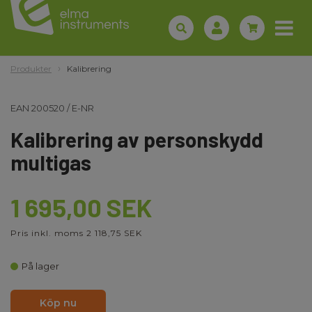
Produkter
Kalibrering
EAN
200520
/
E-NR
Kalibrering av personskydd
multigas
1 695,00 SEK
Pris inkl. moms 2 118,75 SEK
På lager
Köp nu