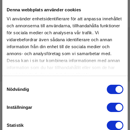
Denna webbplats använder cookies
Vi använder enhetsidentifierare för att anpassa innehållet
och annonserna till användarna, tillhandahålla funktioner
för sociala medier och analysera vår trafik. Vi
vidarebefordrar även sådana identifierare och annan
information från din enhet till de sociala medier och
Tekniske Data
annons- och analysföretag som vi samarbetar med.
Dessa kan i sin tur kombinera informationen med annan
information som du har tillhandahållit eller som de har
samlat in när du har använt deras tjänster.
Samtyckesval
Nödvändig
Anmäl dig för att få E-News!
Håll dig uppdaterad, och få våra erbjudanden i din
Inställningar
inkorg
Anmäl mig
Statistik