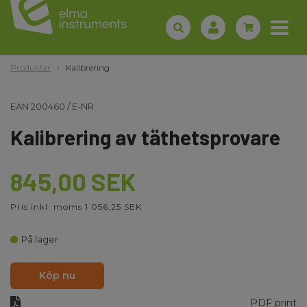
Produkter
Kalibrering
EAN
200460
/
E-NR
Kalibrering av täthetsprovare
845,00 SEK
Pris inkl. moms 1 056,25 SEK
På lager
Köp nu
PDF print