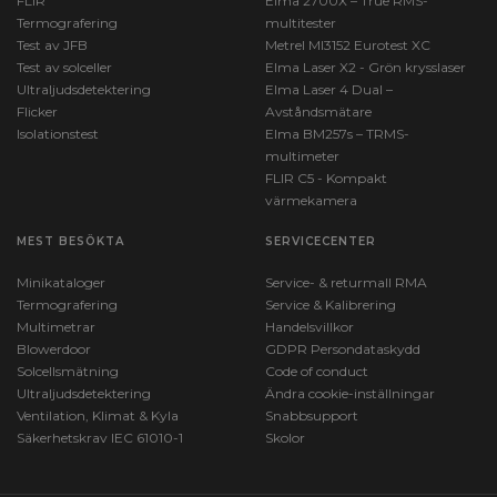
FLIR
Elma 2700X – True RMS-
Termografering
multitester
Test av JFB
Metrel MI3152 Eurotest XC
Test av solceller
Elma Laser X2 - Grön krysslaser
Ultraljudsdetektering
Elma Laser 4 Dual –
Flicker
Avståndsmätare
Isolationstest
Elma BM257s – TRMS-
multimeter
FLIR C5 - Kompakt
värmekamera
MEST BESÖKTA
SERVICECENTER
Minikataloger
Service- & returmall RMA
Termografering
Service & Kalibrering
Multimetrar
Handelsvillkor
Blowerdoor
GDPR Persondataskydd
Solcellsmätning
Code of conduct
Ultraljudsdetektering
Ändra cookie-inställningar
Ventilation, Klimat & Kyla
Snabbsupport
Säkerhetskrav IEC 61010-1
Skolor