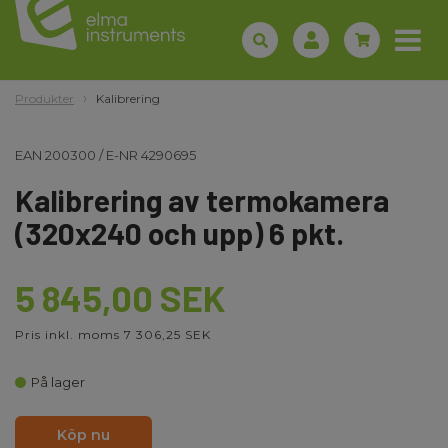
Produkter
Kalibrering
EAN
200300
/
E-NR
4290695
Kalibrering av termokamera
(320x240 och upp) 6 pkt.
5 845,00 SEK
Pris inkl. moms 7 306,25 SEK
På lager
Köp nu