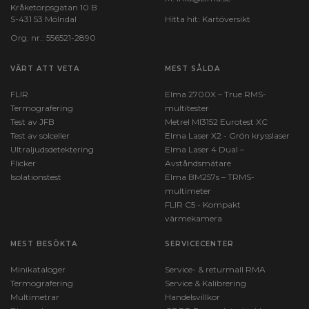
Kråketorpsgatan 10 B
S-431 53 Mölndal
Hitta hit:
Kartöversikt
Org. nr.: 556521-2890
VÄRT ATT VETA
MEST SÅLDA
FLIR
Elma 2700X – True RMS-
Termografering
multitester
Test av JFB
Metrel MI3152 Eurotest XC
Test av solceller
Elma Laser X2 - Grön krysslaser
Ultraljudsdetektering
Elma Laser 4 Dual –
Flicker
Avståndsmätare
Isolationstest
Elma BM257s – TRMS-
multimeter
FLIR C5 - Kompakt
värmekamera
MEST BESÖKTA
SERVICECENTER
Minikataloger
Service- & returmall RMA
Termografering
Service & Kalibrering
Multimetrar
Handelsvillkor