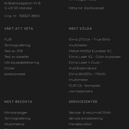
Kråketorpsgatan 10 B
S-431 53 Mölndal
Hitta hit:
Kartöversikt
Org. nr.: 556521-2890
VÄRT ATT VETA
MEST SÅLDA
FLIR
Elma 2700X – True RMS-
Termografering
multitester
Test av JFB
Metrel MI3152 Eurotest XC
Test av solceller
Elma Laser X2 - Grön krysslaser
Ultraljudsdetektering
Elma Laser 4 Dual –
Flicker
Avståndsmätare
Isolationstest
Elma BM257s – TRMS-
multimeter
FLIR C5 - Kompakt
värmekamera
MEST BESÖKTA
SERVICECENTER
Minikataloger
Service- & returmall RMA
Termografering
Service & Kalibrering
Multimetrar
Handelsvillkor