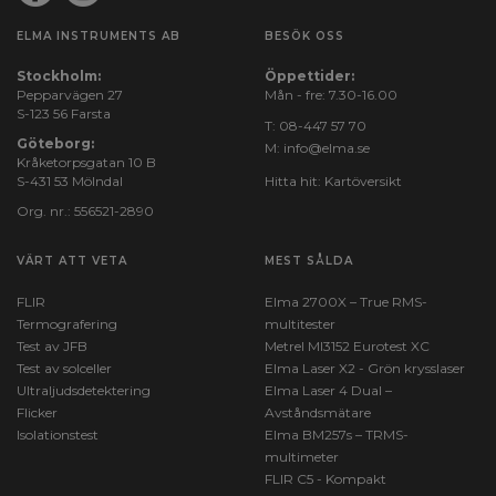
ELMA INSTRUMENTS AB
BESÖK OSS
Stockholm:
Öppettider:
Pepparvägen 27
Mån - fre: 7.30-16.00
S-123 56 Farsta
T:
08-447 57 70
Göteborg:
M:
info@elma.se
Kråketorpsgatan 10 B
S-431 53 Mölndal
Hitta hit:
Kartöversikt
Org. nr.: 556521-2890
VÄRT ATT VETA
MEST SÅLDA
FLIR
Elma 2700X – True RMS-
Termografering
multitester
Test av JFB
Metrel MI3152 Eurotest XC
Test av solceller
Elma Laser X2 - Grön krysslaser
Ultraljudsdetektering
Elma Laser 4 Dual –
Flicker
Avståndsmätare
Isolationstest
Elma BM257s – TRMS-
multimeter
FLIR C5 - Kompakt