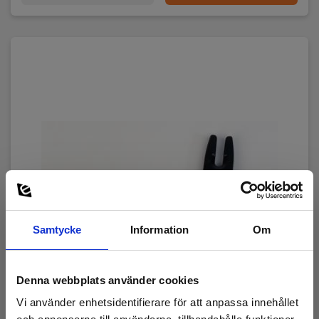
CAT II 600 V,CAT III 300 V
Batteri
Batteri:
2 x AAA Alkaliskt (inkl.)
Mått
H x B x D:
128 mm x 87 mm x 24 mm
Samtycke
Information
Om
Vikt
Nettovikt:
Denna webbplats använder cookies
220 g
Vi använder enhetsidentifierare för att anpassa innehållet