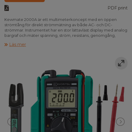
PDF print
Kewmate 2000A är ett multimeterkoncept med en öppen
strömtång för direkt strömmätning av både AC- och DC-
strömmar. Instrumentet har en stor lättavläst display med analog
bargraf och mäter spänning, ström, resistans, genomgång,
frekvens samt är utrustat med automatiskt områdesval,
Läs mer
datahold samt autoavstängning.
Kewmate 2000A är i fickformat och levereras med robust
gummiskyddskåpa, där testledningarna och strömtången kan
monteras och skyddas. Instrumentet uppfyller IEC 61010-1 KAT III
300V och levereras komplett med testledningar, strömtång,
gummiskyddskåpa, batterier samt manual.