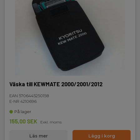
Mätområde:
0.000 kHz - 10.00 kHz
Display och indikering
Display:
Digital display
Standarder och normer
Väska till KEWMATE 2000/2001/2012
Instrumentegenskaper:
IEC/EN 50581,IEC/EN 61010-1,IEC/EN 61010-2-032,IEC/EN
EAN 5706445250158
61010-031,IEC/EN 61326-1
E-NR 4210696
På lager
Säkerhetskategori
155,00 SEK
Exkl. moms
Läs mer
Lägg i korg
IEC 61010-1 mätkategori: