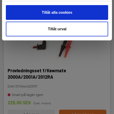
Tillåt alla cookies
Tillåt urval
Provledningsset f/Kewmate
2000A/2001A/2012RA
EAN 5706445251117
Snart på lager igen
225,00 SEK
Exkl. moms