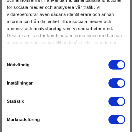
och annonserna till användarna, tillhandahålla funktioner
för sociala medier och analysera vår trafik. Vi
Tång till Kewmate 2000
vidarebefordrar även sådana identifierare och annan
information från din enhet till de sociala medier och
EAN 5706445250493
annons- och analysföretag som vi samarbetar med.
E-NR 4200185
Dessa kan i sin tur kombinera informationen med annan
På lager
information som du har tillhandahållit eller som de har
395,00 SEK
samlat in när du har använt deras tjänster.
Exkl. moms
Samtyckesval
Läs mer
Lägg i korg
Nödvändig
Inställningar
Statistik
Marknadsföring