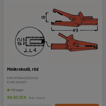
Minikrokodil, röd
EAN 5706445320042
E-NR 4210671
På lager
89,00 SEK
Exkl. moms