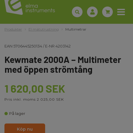
Produkter
El mätutrustning
Multimetrar
EAN
5706445250134
/
E-NR
4203142
Kewmate 2000A – Multimeter
med öppen strömtång
1 620,00 SEK
Pris inkl. moms 2 025,00 SEK
På lager
Köp nu