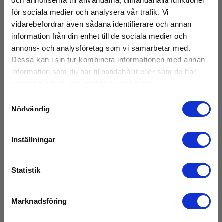
och annonserna till användarna, tillhandahålla funktioner
för sociala medier och analysera vår trafik. Vi
Mätområde:
vidarebefordrar även sådana identifierare och annan
0 °C - 50 °C
information från din enhet till de sociala medier och
annons- och analysföretag som vi samarbetar med.
Dessa kan i sin tur kombinera informationen med annan
Display och indikering
information som du har tillhandahållit eller som de har
samlat in när du har använt deras tjänster.
Display:
Analog display, bakgrundsbelyst
Samtyckesval
Visa mer
Nödvändig
Minne
Inställningar
Internt:
Ladda ner
20000000 datapunkter
Statistik
Datasheet
Elma_Datasheet_Kimo_Kistock_KNT320__EN.pdf
Batteri
Marknadsföring
Programvara
Batteri: