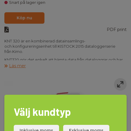
Snart på lager igen
Köp nu
PDF print
KNT 320 är en kombinerad datainsamlings-
och konfigureringsenhet till KISTOCK 2015 dataloggerserie
från Kimo.
KNT320 gör det enkelt att hämta data från dataloggrar och har
en kapacitet att lagra 20 000 000 mätvärden. KNT320 ger dig
Läs mer
även möjligheten att överföra en ny konfiguration från PC till
KNT320 och sedan över till en eller fler dataloggers.
Inhämtningen av data eller överföring av konfiguration sker med
medföljande kabel.
Uppmätta värden kan avläsas direkt i displayen på KNT320, eller
överföras till PC med kabel.
Välj kundtyp
Kimo KNT320 levereras inkl. adapter med USB-hona/mikro-USB-
hane.
Inklusive moms
Exklusive moms