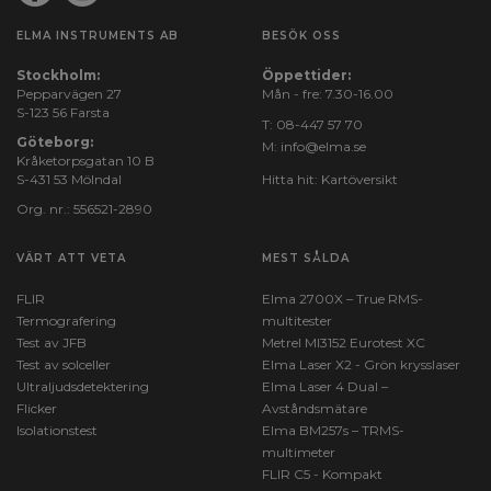
ELMA INSTRUMENTS AB
BESÖK OSS
Stockholm:
Öppettider:
Pepparvägen 27
Mån - fre: 7.30-16.00
S-123 56 Farsta
T:
08-447 57 70
Göteborg:
M:
info@elma.se
Kråketorpsgatan 10 B
S-431 53 Mölndal
Hitta hit:
Kartöversikt
Org. nr.: 556521-2890
VÄRT ATT VETA
MEST SÅLDA
FLIR
Elma 2700X – True RMS-
Termografering
multitester
Test av JFB
Metrel MI3152 Eurotest XC
Test av solceller
Elma Laser X2 - Grön krysslaser
Ultraljudsdetektering
Elma Laser 4 Dual –
Flicker
Avståndsmätare
Isolationstest
Elma BM257s – TRMS-
multimeter
FLIR C5 - Kompakt