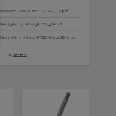
atasheet_Kimo_Kistock_KT320__EN.pdf
anual_Kimo_Kistock_KT320__EN.pdf
anual_Kimo_Kistock_KT320_Kilog2015_EN.pdf
oftware_Kimo_KILOG_Lite.zip
Visa mer