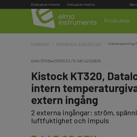
Exklusive moms
Inklusive moms
Serv
Produkter
Produkter
Temperatur, Fukt & Tryck
Datainsamling f
EAN
5706445791033
/
E-NR
4202829
Kistock KT320, Data
intern temperaturgiv
extern ingång
2 externa ingångar: ström, spänni
luftfuktighet och impuls