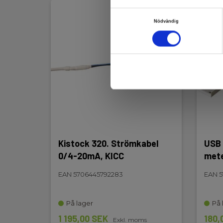
H x B x D:
111 mm x 79 mm x 36
Samtyckesval
Nödvändig
USB 
Vikt
Nettovikt:
206 g
Kistock 320. Strömkabel
USB 
0/4-20mA, KICC
met
EAN 5706445792283
EAN 5
På lager
På 
1 195,00 SEK
180,
Exkl. moms