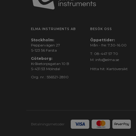
ELMA INSTRUMENTS AB
BESÖK OSS
Stockholm:
Öppettider:
Pepparvägen 27
Mån - fre: 7.30-16.00
S-123 56 Farsta
T:
08-447 57 70
Göteborg:
M:
info@elma.se
Kråketorpsgatan 10 B
S-431 53 Mölndal
Hitta hit:
Kartöversikt
Org. nr.: 556521-2890
Betalningsmetoder