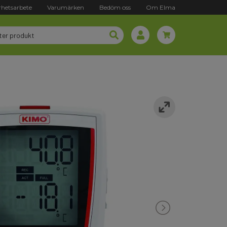
rhetsarbete
Varumärken
Bedöm oss
Om Elma