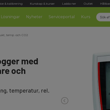
ice & kalibrering
Kunskap & kurser
Ladda ner
Outlet
Hållba
Lösningar
Nyheter
Serviceportal
Kurs
ukt, temp. och CO2
logger med
are och
ng, temperatur, rel.