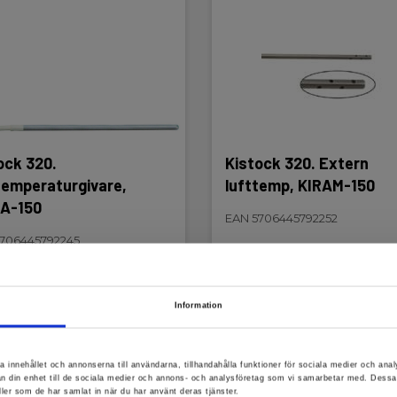
ock 320.
Kistock 320. Extern
temperaturgivare,
lufttemp, KIRAM-150
A-150
EAN 5706445792252
706445792245
lager
På lager
5,00 SEK
1 395,00 SEK
Exkl. moms
Exkl. moms
Information
äs mer
Lägg i korg
Läs mer
Lägg i
a innehållet och annonserna till användarna, tillhandahålla funktioner för sociala medier och anal
rån din enhet till de sociala medier och annons- och analysföretag som vi samarbetar med. Dessa
ller som de har samlat in när du har använt deras tjänster.