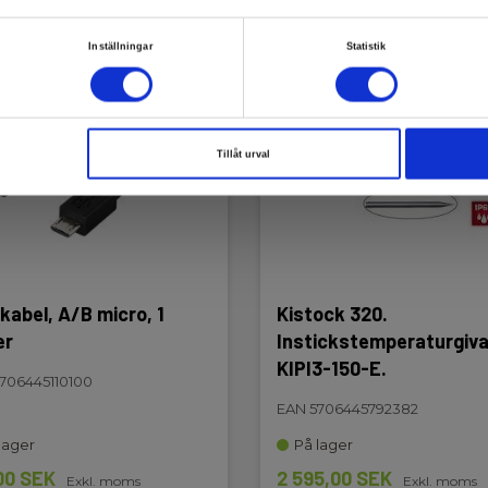
 mm
Inställningar
Statistik
kabel, A/B micro, 1meter
Tillåt urval
kabel, A/B micro, 1
Kistock 320.
er
Instickstemperaturgiva
KIPI3-150-E.
706445110100
EAN 5706445792382
lager
På lager
00 SEK
2 595,00 SEK
Exkl. moms
Exkl. moms