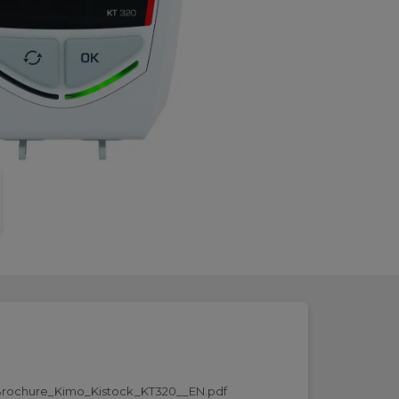
rochure_Kimo_Kistock_KT320__EN.pdf