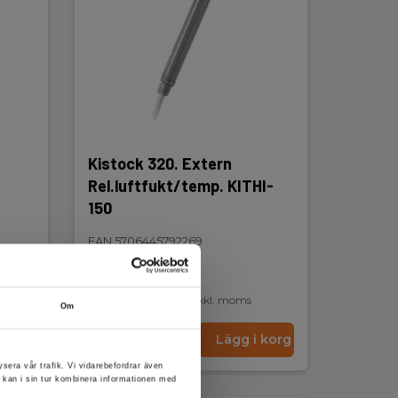
Kistock 320. Extern
Rel.luftfukt/temp. KITHI-
150
EAN 5706445792269
Få kvar på lager
2 770,00 SEK
Exkl. moms
Om
 korg
Läs mer
Lägg i korg
ysera vår trafik. Vi vidarebefordrar även
 kan i sin tur kombinera informationen med