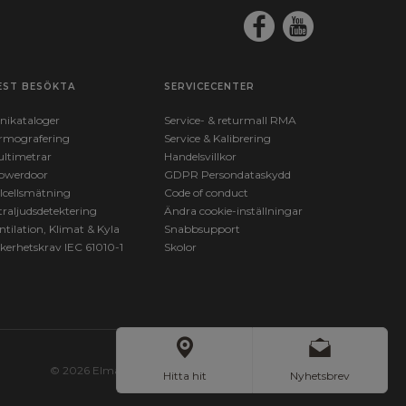
EST BESÖKTA
SERVICECENTER
nikataloger
Service- & returmall RMA
rmografering
Service & Kalibrering
ltimetrar
Handelsvillkor
owerdoor
GDPR Persondataskydd
lcellsmätning
Code of conduct
traljudsdetektering
Ändra cookie-inställningar
ntilation, Klimat & Kyla
Snabbsupport
kerhetskrav IEC 61010-1
Skolor
© 2026 Elma Instruments. All Rights Reserved.
Hitta hit
Nyhetsbrev