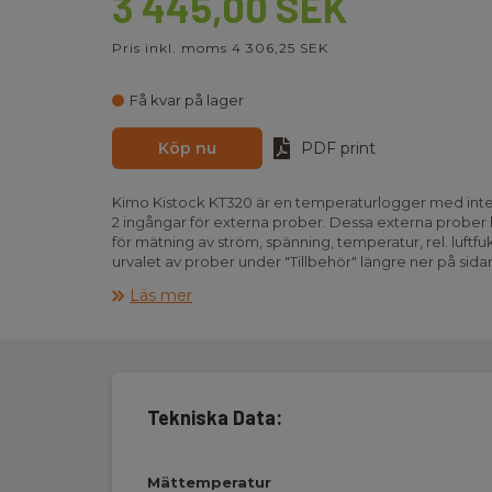
3 445,00 SEK
Pris inkl. moms 4 306,25 SEK
Få kvar på lager
Köp nu
PDF print
Kimo Kistock KT320 är en temperaturlogger med int
2 ingångar för externa prober. Dessa externa prober 
för mätning av ström, spänning, temperatur, rel. luftf
urvalet av prober under "Tillbehör" längre ner på sida
I displayen visas mätvärdena samt status för minne, l
Läs mer
inbyggda larmfunktionen, ger en visuell indikering i 
inlagda larmgränserna överskrids, med angivning av 
låga eller höga larmgränsen som är överskriden. Loggni
sekund upp till var 24:e timme. Minnet har plats för 2
KT320 har dessutom bluetooth som via gratis-appen "
Tekniska Data:
möjligheten att konfigurera och läsa av loggern från
t.ex. en smartphone eller tablet.
Med gratisprogramvaran KILOG-LITE, som kan laddas 
Mättemperatur