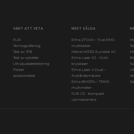
VÄRT ATT VETA
MEST SÅLDA
M
FLIR
Elma 2700X – True RMS-
Mi
Termografering
multitester
Te
Test av JFB
Metrel MI3152 Eurotest XC
Mu
Test av solceller
Elma Laser X2 - Grön
Bl
Ultraljudsdetektering
krysslaser
So
Flicker
Elma Laser 4 Dual –
Ul
Isolationstest
Avståndsmätare
Ve
Elma BM257s – TRMS-
Sä
multimeter
FLIR C5 - Kompakt
värmekamera