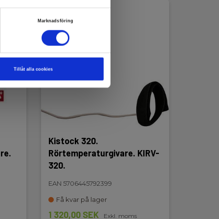
Marknadsföring
Tillåt alla cookies
Kistock 320.
re.
Rörtemperaturgivare. KIRV-
320.
EAN 5706445792399
Få kvar på lager
1 320,00 SEK
Exkl. moms