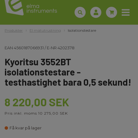
Produkter
El mätutrustning
Isolationstestare
EAN
4560187066931
/
E-NR
4202378
Kyoritsu 3552BT
isolationstestare -
testhastighet bara 0,5 sekund!
8 220,00 SEK
Pris inkl. moms 10 275,00 SEK
Få kvar på lager