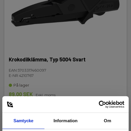
Nettovikt:
490 kg
Krokodilklämma, Typ 5004 Svart
EAN 5703317460097
E-NR 4210767
På lager
89,00 SEK
Exkl. moms
Läs mer
Lägg i korg
Samtycke
Information
Om