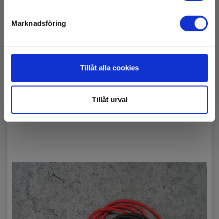
EAN 5706445320233
E-NR 4210780
Marknadsföring
Få kvar på lager
235,00 SEK
Exkl. moms
Tillåt alla cookies
Läs mer
Lägg i korg
Tillåt urval