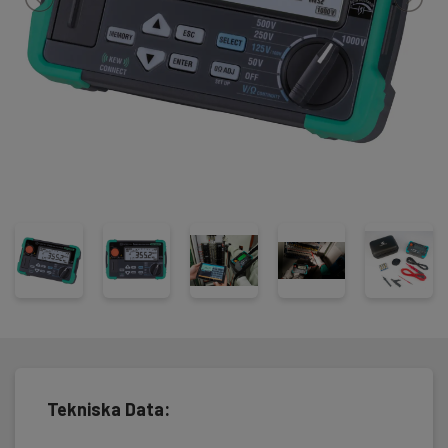
Instrumentet har nolljustering i lågohmsområdet, så
man kompenserar för resistansen i testledningarna. Kyoritsu
3552BT uppfyller IEC 61010-1 KAT III 600V och levereras komplett
med en väska, testledningar, batteri och manual.
Tekniska Data: