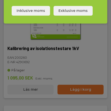
Display och indikering
Inklusive moms
Exklusive moms
Display:
Digital display, bakgrundsbelyst
Minne
Kalibrering av isolationstestare 1kV
Internt:
999 datapunkter
EAN 200260
E-NR 4290692
På lager
Kommunikation
1 095,00 SEK
Exkl. moms
Kommunikation:
USB,Bluetooth
Läs mer
Lägg i korg
Mobilapp