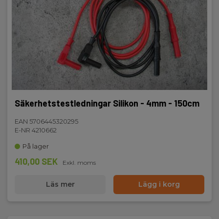
Säkerhetstestledningar Silikon - 4mm - 150cm
EAN 5706445320295
E-NR 4210662
På lager
410,00 SEK
Exkl. moms
Läs mer
Lägg i korg