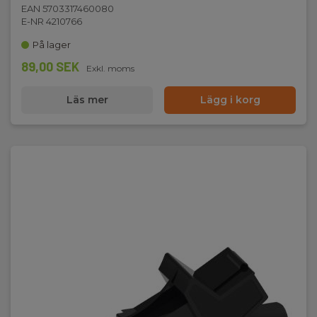
EAN 5703317460080
E-NR 4210766
Batteri
På lager
Batteri:
89,00 SEK
Exkl. moms
4 x AA Alkaliskt (inkl.)
Läs mer
Lägg i korg
Kapslingsklass
IP-klass:
IP40
Mått
H x B x D:
97 mm x 156 mm x 46 mm
Vikt