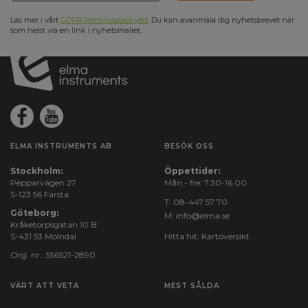
Läs mer i vårt
GDPR Persondataskydd
. Du kan avanmäla dig nyhetsbrevet när
som helst via en link i nyhetsmailet.
ELMA INSTRUMENTS AB
BESÖK OSS
Stockholm:
Öppettider:
Pepparvägen 27
Mån - fre: 7.30-16.00
S-123 56 Farsta
T:
08-447 57 70
Göteborg:
M:
info@elma.se
Kråketorpsgatan 10 B
S-431 53 Mölndal
Hitta hit:
Kartöversikt
Org. nr.: 556521-2890
VÄRT ATT VETA
MEST SÅLDA