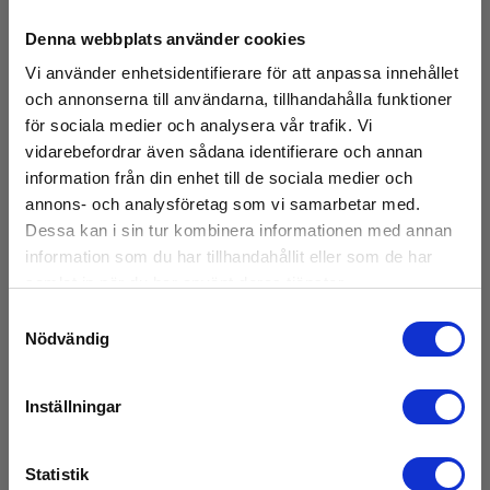
Denna webbplats använder cookies
Vi använder enhetsidentifierare för att anpassa innehållet
och annonserna till användarna, tillhandahålla funktioner
för sociala medier och analysera vår trafik. Vi
vidarebefordrar även sådana identifierare och annan
information från din enhet till de sociala medier och
annons- och analysföretag som vi samarbetar med.
Dessa kan i sin tur kombinera informationen med annan
information som du har tillhandahållit eller som de har
samlat in när du har använt deras tjänster.
Samtyckesval
Nödvändig
Inställningar
Elma TS402 Testprobset, CAT IV, svart/röd
Statistik