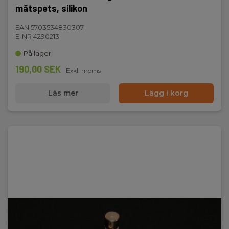
mätspets, silikon
EAN 5703534830307
E-NR 4290213
På lager
190,00 SEK
Exkl. moms
Läs mer
Lägg i korg