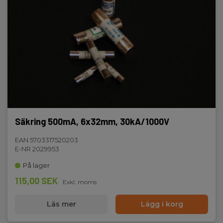
Säkring 500mA, 6x32mm, 30kA/1000V
EAN 5703317520203
E-NR 2029953
På lager
115,00 SEK
Exkl. moms
Läs mer
Lägg i korg