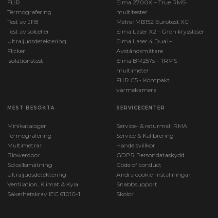
FLIR
Elma 2700X – True RMS-
Termografering
multitester
Test av JFB
Metrel MI3152 Eurotest XC
Test av solceller
Elma Laser X2 - Grön krysslaser
Ultraljudsdetektering
Elma Laser 4 Dual –
Flicker
Avståndsmätare
Isolationstest
Elma BM257s – TRMS-
multimeter
FLIR C5 - Kompakt
värmekamera
MEST BESÖKTA
SERVICECENTER
Minikataloger
Service- & returmall RMA
Termografering
Service & Kalibrering
Multimetrar
Handelsvillkor
Blowerdoor
GDPR Persondataskydd
Solcellsmätning
Code of conduct
Ultraljudsdetektering
Ändra cookie-inställningar
Ventilation, Klimat & Kyla
Snabbsupport
Säkerhetskrav IEC 61010-1
Skolor