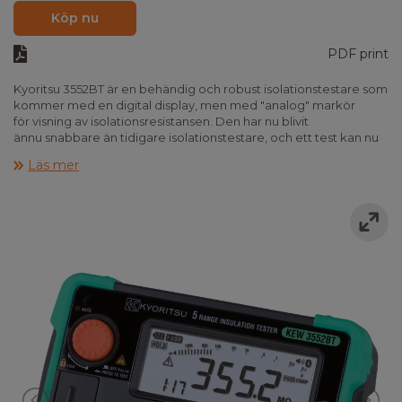
Köp nu
PDF print
Kyoritsu 3552BT är en behändig och robust isolationstestare som
kommer med en digital display, men med "analog" markör
för visning av isolationsresistansen. Den har nu blivit
ännu snabbare än tidigare isolationstestare, och ett test kan nu
utföras på bara 0,5 sekunder!
Läs mer
3552BT har en rad fördelar:
Extremt snabb testhastighet på 0,5 sekunder
6 valfria testspänningar: 50V, 100V, 125V, 250V, 500V
och 1000V
Kontinuitetstest
Låsbar testknapp - så båda händerna blir fria
Kan testa upp till 40GΩ
Automatisk urladdning
Diagnostiserande isolationstest: PI och DAR
Bakgrundsbelyst display som slås på automatiskt vid dålig
belysning
Minne och PC-kommunikation
Bluetooth för kommunikation med smartphone
och tablet