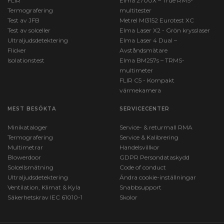
FLIR
Elma 2700X – True RMS-
Termografering
multitester
Test av JFB
Metrel MI3152 Eurotest XC
Test av solceller
Elma Laser X2 - Grön krysslaser
Ultraljudsdetektering
Elma Laser 4 Dual –
Flicker
Avståndsmätare
Isolationstest
Elma BM257s – TRMS-
multimeter
FLIR C5 - Kompakt
värmekamera
MEST BESÖKTA
SERVICECENTER
Minikataloger
Service- & returmall RMA
Termografering
Service & Kalibrering
Multimetrar
Handelsvillkor
Blowerdoor
GDPR Persondataskydd
Solcellsmätning
Code of conduct
Ultraljudsdetektering
Ändra cookie-inställningar
Ventilation, Klimat & Kyla
Snabbsupport
Säkerhetskrav IEC 61010-1
Skolor