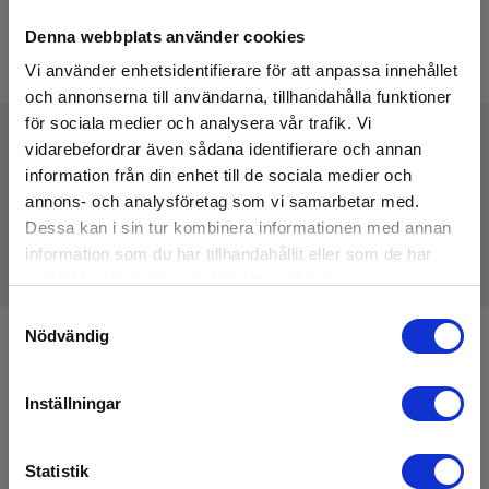
Denna webbplats använder cookies
Vi använder enhetsidentifierare för att anpassa innehållet
och annonserna till användarna, tillhandahålla funktioner
för sociala medier och analysera vår trafik. Vi
vidarebefordrar även sådana identifierare och annan
information från din enhet till de sociala medier och
Tekniske Data
annons- och analysföretag som vi samarbetar med.
Dessa kan i sin tur kombinera informationen med annan
information som du har tillhandahållit eller som de har
samlat in när du har använt deras tjänster.
Samtyckesval
Nödvändig
Anmäl dig för att få E-News!
Håll dig uppdaterad, och få våra erbjudanden i din
Inställningar
inkorg
Anmäl mig
Statistik