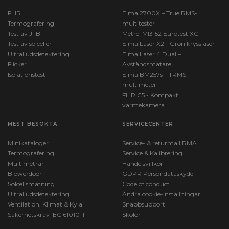
FLIR
Elma 2700X – True RMS-
Termografering
multitester
Test av JFB
Metrel MI3152 Eurotest XC
Test av solceller
Elma Laser X2 - Grön krysslaser
Ultraljudsdetektering
Elma Laser 4 Dual –
Flicker
Avståndsmätare
Isolationstest
Elma BM257s – TRMS-
multimeter
FLIR C5 - Kompakt
värmekamera
MEST BESÖKTA
SERVICECENTER
Minikataloger
Service- & returmall RMA
Termografering
Service & Kalibrering
Multimetrar
Handelsvillkor
Blowerdoor
GDPR Persondataskydd
Solcellsmätning
Code of conduct
Ultraljudsdetektering
Ändra cookie-inställningar
Ventilation, Klimat & Kyla
Snabbsupport
Säkerhetskrav IEC 61010-1
Skolor