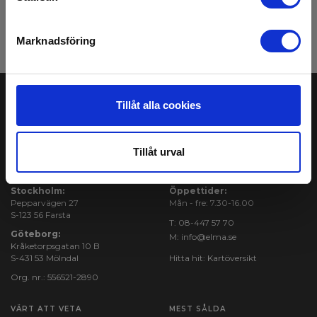
Anmäl mig
Läs mer i vårt
GDPR Persondataskydd
. Du kan avanmäla dig nyhetsbrevet när
Marknadsföring
som helst via en link i nyhetsmailet.
Tillåt alla cookies
Tillåt urval
ELMA INSTRUMENTS AB
BESÖK OSS
Stockholm:
Öppettider:
Pepparvägen 27
Mån - fre: 7.30-16.00
S-123 56 Farsta
T:
08-447 57 70
Göteborg:
M:
info@elma.se
Kråketorpsgatan 10 B
S-431 53 Mölndal
Hitta hit:
Kartöversikt
Org. nr.: 556521-2890
VÄRT ATT VETA
MEST SÅLDA