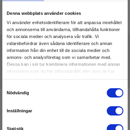
Denna webbplats använder cookies
Vi använder enhetsidentifierare för att anpassa innehållet
och annonserna till användarna, tillhandahålla funktioner
för sociala medier och analysera vår trafik. Vi
vidarebefordrar även sådana identifierare och annan
information från din enhet till de sociala medier och
Tekniske Data
annons- och analysföretag som vi samarbetar med.
Dessa kan i sin tur kombinera informationen med annan
information som du har tillhandahållit eller som de har
samlat in när du har använt deras tjänster.
Samtyckesval
Nödvändig
Anmäl dig för att få E-News!
Håll dig uppdaterad, och få våra erbjudanden i din
Inställningar
inkorg
Statistik