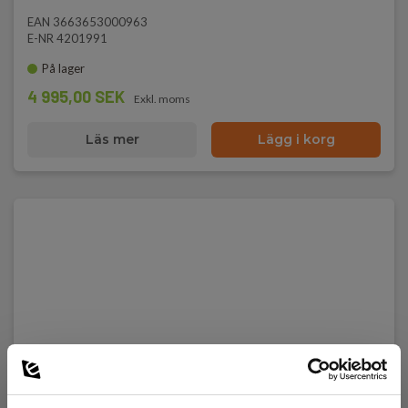
EAN 3663653000963
E-NR 4201991
På lager
4 995,00 SEK
Exkl. moms
Läs mer
Lägg i korg