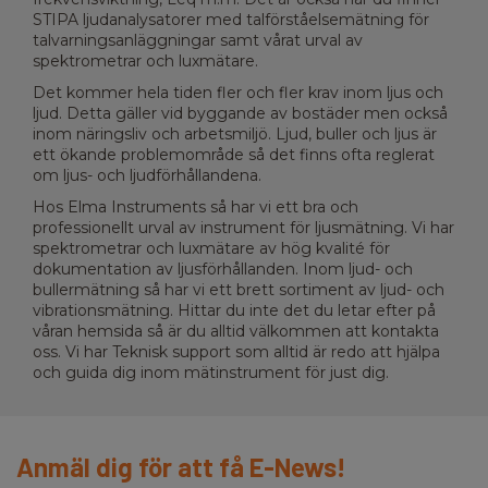
STIPA ljudanalysatorer med talförståelsemätning för
talvarningsanläggningar samt vårat urval av
spektrometrar och luxmätare.
Det kommer hela tiden fler och fler krav inom ljus och
ljud. Detta gäller vid byggande av bostäder men också
inom näringsliv och arbetsmiljö. Ljud, buller och ljus är
ett ökande problemområde så det finns ofta reglerat
om ljus- och ljudförhållandena.
Hos Elma Instruments så har vi ett bra och
professionellt urval av instrument för ljusmätning. Vi har
spektrometrar och luxmätare av hög kvalité för
dokumentation av ljusförhållanden. Inom ljud- och
bullermätning så har vi ett brett sortiment av ljud- och
vibrationsmätning. Hittar du inte det du letar efter på
våran hemsida så är du alltid välkommen att kontakta
oss. Vi har Teknisk support som alltid är redo att hjälpa
och guida dig inom mätinstrument för just dig.
Anmäl dig för att få E-News!