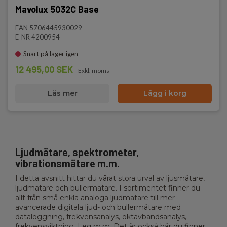
Mavolux 5032C Base
EAN 5706445930029
E-NR 4200954
Snart på lager igen
12 495,00 SEK
Exkl. moms
Läs mer
Lägg i korg
Ljudmätare, spektrometer,
vibrationsmätare m.m.
I detta avsnitt hittar du vårat stora urval av ljusmätare,
ljudmätare och bullermätare. I sortimentet finner du
allt från små enkla analoga ljudmätare till mer
avancerade digitala ljud- och bullermätare med
dataloggning, frekvensanalys, oktavbandsanalys,
frekvensviktning, Leq m.m. Det är också här du finner