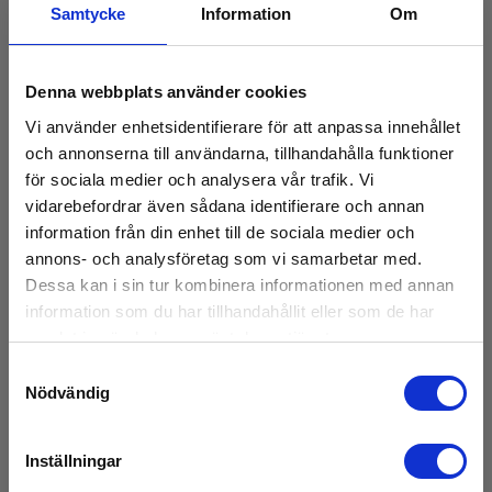
Samtycke
Information
Om
Denna webbplats använder cookies
Vi använder enhetsidentifierare för att anpassa innehållet
och annonserna till användarna, tillhandahålla funktioner
för sociala medier och analysera vår trafik. Vi
vidarebefordrar även sådana identifierare och annan
information från din enhet till de sociala medier och
Elma 1337 luminansmeter
annons- och analysföretag som vi samarbetar med.
EAN 5706445340316
Dessa kan i sin tur kombinera informationen med annan
E-NR 4201029
information som du har tillhandahållit eller som de har
På lager
samlat in när du har använt deras tjänster.
5 470,00 SEK
Samtyckesval
Exkl. moms
Nödvändig
Läs mer
Lägg i korg
Inställningar