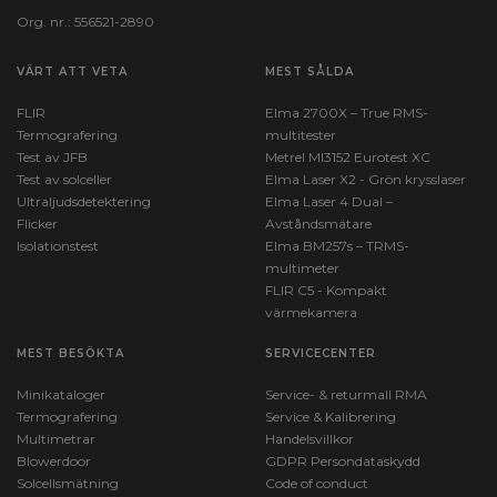
Org. nr.: 556521-2890
VÄRT ATT VETA
MEST SÅLDA
FLIR
Elma 2700X – True RMS-
Termografering
multitester
Test av JFB
Metrel MI3152 Eurotest XC
Test av solceller
Elma Laser X2 - Grön krysslaser
Ultraljudsdetektering
Elma Laser 4 Dual –
Flicker
Avståndsmätare
Isolationstest
Elma BM257s – TRMS-
multimeter
FLIR C5 - Kompakt
värmekamera
MEST BESÖKTA
SERVICECENTER
Minikataloger
Service- & returmall RMA
Termografering
Service & Kalibrering
Multimetrar
Handelsvillkor
Blowerdoor
GDPR Persondataskydd
Solcellsmätning
Code of conduct