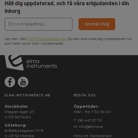
Håll dig uppdaterad, och få våra erbjudanden i din
inkorg
Anmäl mig
Läs mer i vårt
GDPR Persondataskydd
. Du kan avanmäla dig nyhetsbrevet när
som helst via en link i nyhetsmailet.
ELMA INSTRUMENTS AB
BESÖK OSS
Stockholm:
Öppettider:
Pepparvägen 27
Mån - fre: 7.30-16.00
S-123 56 Farsta
T:
08-447 57 70
Göteborg:
M:
info@elma.se
Kråketorpsgatan 10 B
S-431 53 Mölndal
Hitta hit:
Kartöversikt