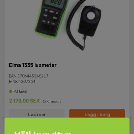
Elma 1335 luxmeter
EAN 5706445340217
E-NR 4207254
På lager
2 170,00 SEK
Exkl. moms
Läs mer
Lägg i korg