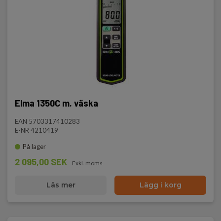
Elma 1350C m. väska
EAN 5703317410283
E-NR 4210419
På lager
2 095,00 SEK
Exkl. moms
Läs mer
Lägg i korg