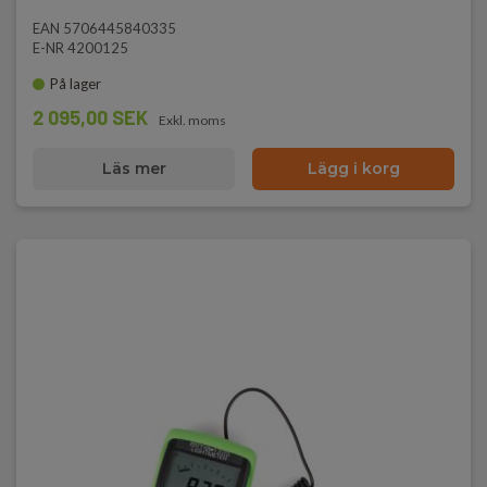
EAN 5706445840335
E-NR 4200125
På lager
2 095,00 SEK
Exkl. moms
Läs mer
Lägg i korg