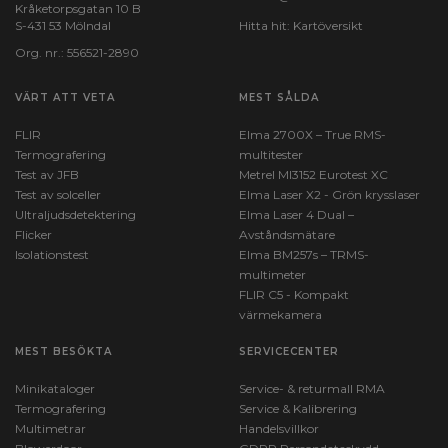
Kråketorpsgatan 10 B
S-431 53 Mölndal
Hitta hit:
Kartöversikt
Org. nr.: 556521-2890
VÄRT ATT VETA
MEST SÅLDA
FLIR
Elma 2700X – True RMS-
Termografering
multitester
Test av JFB
Metrel MI3152 Eurotest XC
Test av solceller
Elma Laser X2 - Grön krysslaser
Ultraljudsdetektering
Elma Laser 4 Dual –
Flicker
Avståndsmätare
Isolationstest
Elma BM257s – TRMS-
multimeter
FLIR C5 - Kompakt
värmekamera
MEST BESÖKTA
SERVICECENTER
Minikataloger
Service- & returmall RMA
Termografering
Service & Kalibrering
Multimetrar
Handelsvillkor