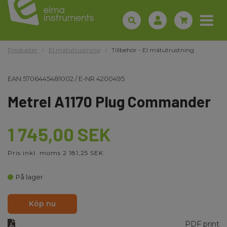
Produkter
El mätutrustning
Tillbehör - El mätutrustning
EAN
5706445481002
/
E-NR
4200495
Metrel A1170 Plug Commander
1 745,00 SEK
Pris inkl. moms 2 181,25 SEK
På lager
Köp nu
PDF print