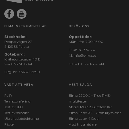
ELMA INSTRUMENTS AB
BESÖK OSS
Stockholm:
Öppettider:
Pepparvägen 27
Mån - fre: 7.30-16.00
S-123 56 Farsta
T:
08-447 57 70
Göteborg:
M:
info@elma.se
Kråketorpsgatan 10 B
S-431 53 Mölndal
Hitta hit:
Kartöversikt
Org. nr.: 556521-2890
VÄRT ATT VETA
MEST SÅLDA
FLIR
Elma 2700X – True RMS-
Termografering
multitester
Test av JFB
Metrel MI3152 Eurotest XC
Test av solceller
Elma Laser X2 - Grön krysslaser
Ultraljudsdetektering
Elma Laser 4 Dual –
Flicker
Avståndsmätare