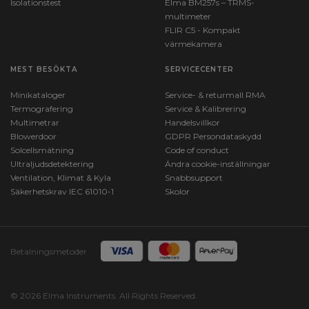
Isolationstest
Elma BM257s – TRMS-
multimeter
FLIR C5 - Kompakt
värmekamera
MEST BESÖKTA
SERVICECENTER
Minikataloger
Service- & returmall RMA
Termografering
Service & Kalibrering
Multimetrar
Handelsvillkor
Blowerdoor
GDPR Persondataskydd
Solcellsmätning
Code of conduct
Ultraljudsdetektering
Ändra cookie-inställningar
Ventilation, Klimat & Kyla
Snabbsupport
Säkerhetskrav IEC 61010-1
Skolor
Betalningsmetoder
© 2026 Elma Instruments. All Rights Reserved.