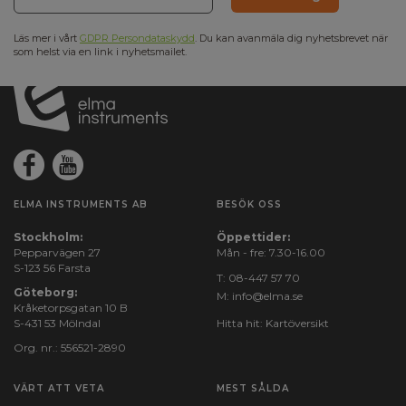
Läs mer i vårt
GDPR Persondataskydd
. Du kan avanmäla dig nyhetsbrevet när
som helst via en link i nyhetsmailet.
ELMA INSTRUMENTS AB
BESÖK OSS
Stockholm:
Öppettider:
Pepparvägen 27
Mån - fre: 7.30-16.00
S-123 56 Farsta
T:
08-447 57 70
Göteborg:
M:
info@elma.se
Kråketorpsgatan 10 B
S-431 53 Mölndal
Hitta hit:
Kartöversikt
Org. nr.: 556521-2890
VÄRT ATT VETA
MEST SÅLDA