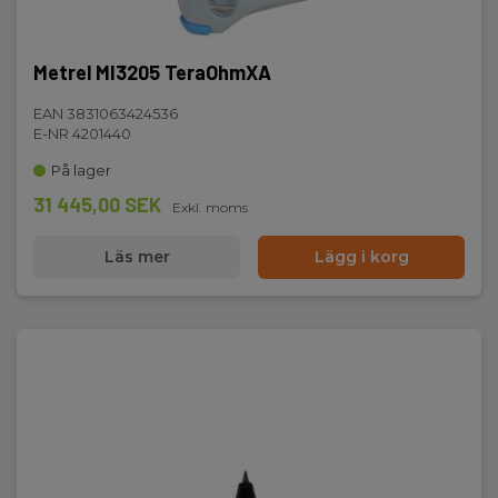
Metrel MI3205 TeraOhmXA
EAN 3831063424536
E-NR 4201440
På lager
31 445,00 SEK
Exkl. moms
Läs mer
Lägg i korg