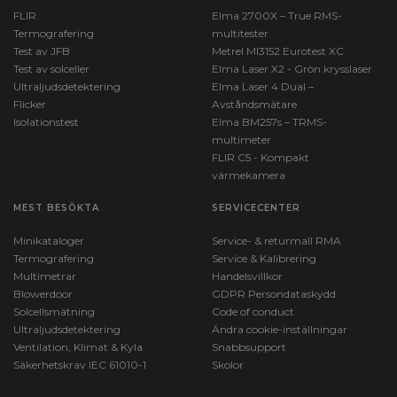
FLIR
Elma 2700X – True RMS-
Termografering
multitester
Test av JFB
Metrel MI3152 Eurotest XC
Test av solceller
Elma Laser X2 - Grön krysslaser
Ultraljudsdetektering
Elma Laser 4 Dual –
Flicker
Avståndsmätare
Isolationstest
Elma BM257s – TRMS-
multimeter
FLIR C5 - Kompakt
värmekamera
MEST BESÖKTA
SERVICECENTER
Minikataloger
Service- & returmall RMA
Termografering
Service & Kalibrering
Multimetrar
Handelsvillkor
Blowerdoor
GDPR Persondataskydd
Solcellsmätning
Code of conduct
Ultraljudsdetektering
Ändra cookie-inställningar
Ventilation, Klimat & Kyla
Snabbsupport
Säkerhetskrav IEC 61010-1
Skolor