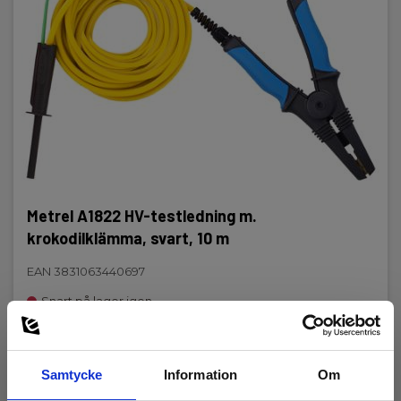
Metrel A1822 HV-testledning m.
krokodilklämma, svart, 10 m
EAN 3831063440697
Snart på lager igen
3 920,00 SEK
Exkl. moms
Läs mer
Lägg i korg
Samtycke
Information
Om