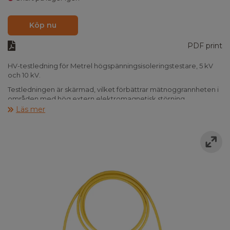
Köp nu
PDF print
HV-testledning för Metrel högspänningsisoleringstestare, 5 kV
och 10 kV.
Testledningen är skärmad, vilket förbättrar mätnoggrannheten i
områden med hög extern elektromagnetisk störning.
Läs mer
Finns i längderna 2 m, 3 m, 5 m, 8 m, 10 m och 15 m.