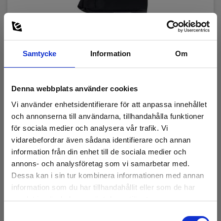
Samtycke
Information
Om
Denna webbplats använder cookies
Vi använder enhetsidentifierare för att anpassa innehållet
och annonserna till användarna, tillhandahålla funktioner
för sociala medier och analysera vår trafik. Vi
vidarebefordrar även sådana identifierare och annan
A1271 väska till Metrel Smartec
information från din enhet till de sociala medier och
annons- och analysföretag som vi samarbetar med.
EAN 5706445480357
Dessa kan i sin tur kombinera informationen med annan
E-NR 4210033
information som du har tillhandahållit eller som de har
På lager
samlat in när du har använt deras tjänster.
665,00 SEK
Exkl. moms
Samtyckesval