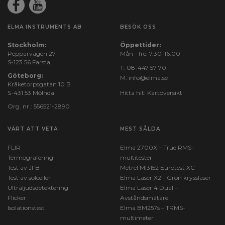
ELMA INSTRUMENTS AB
BESÖK OSS
Stockholm:
Öppettider:
Pepparvägen 27
Mån - fre: 7.30-16.00
S-123 56 Farsta
T:
08-447 57 70
Göteborg:
M:
info@elma.se
Kråketorpsgatan 10 B
S-431 53 Mölndal
Hitta hit:
Kartöversikt
Org. nr.: 556521-2890
VÄRT ATT VETA
MEST SÅLDA
FLIR
Elma 2700X – True RMS-
Termografering
multitester
Test av JFB
Metrel MI3152 Eurotest XC
Test av solceller
Elma Laser X2 - Grön krysslaser
Ultraljudsdetektering
Elma Laser 4 Dual –
Flicker
Avståndsmätare
Isolationstest
Elma BM257s – TRMS-
multimeter