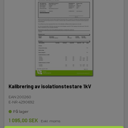
0.00 Hz - 500 Hz
Display och indikering
Display:
Digital display, bakgrundsbelyst,Analog bargraf
Minne
Internt:
1900 Test
Kalibrering av isolationstestare 1kV
Kommunikation
EAN 200260
E-NR 4290692
Kommunikation:
På lager
USB,RS232
1 095,00 SEK
Exkl. moms