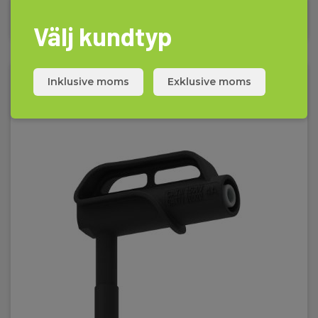
Läs mer
Lägg i korg
Programvara
Välj kundtyp
Programvara:
Windows (ekskl.)
Inklusive moms
Exklusive moms
Standarder och normer
Mätegenskaper:
IEC/EN 61557-1,IEC/EN 61557-2,IEC/EN 61557-4,IEC/EN
61557-10
Instrumentegenskaper:
IEC/EN 61010-1
Säkerhetskategori
IEC 61010-1 mätkategori: