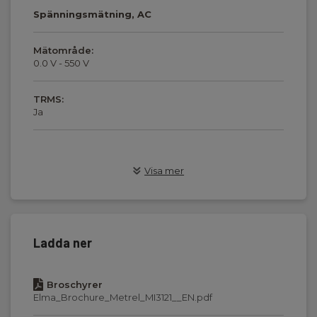
Spänningsmätning, AC
Mätområde:
0.0 V - 550 V
TRMS:
Ja
Isolationsresistansmätning
Visa mer
Mätområde:
0.15 MΩ - 29.9 GΩ
Ladda ner
Testspänning:
50 V,100 V,250 V,500 V,1000 V
Broschyrer
Elma_Brochure_Metrel_MI3121__EN.pdf
Resistans och genomgång