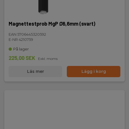
CAT III 600 V,CAT IV 300 V
Batteri
Magnettestprob MgP Ø6,6mm (svart)
Batteri:
EAN 5706445320592
6 x AA NiMH (inkl.)
E-NR 4210759
På lager
225,00 SEK
Kapslingsklass
Exkl. moms
Läs mer
Lägg i korg
IP-klass:
IP40
Mått
H x B x D:
230 mm x 140 mm x 80 mm