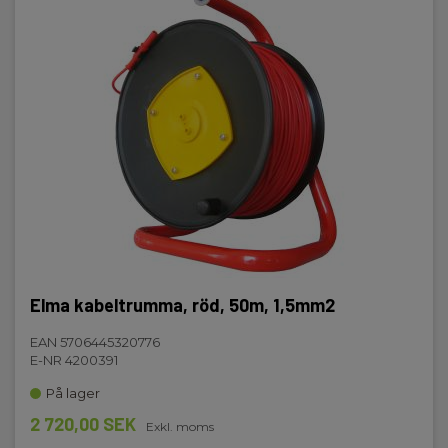
Elma kabeltrumma, röd, 50m, 1,5mm2
EAN 5706445320776
E-NR 4200391
På lager
2 720,00 SEK
Exkl. moms