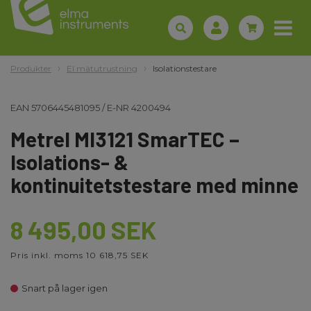
Produkter
El mätutrustning
Isolationstestare
EAN
5706445481095
/
E-NR
4200494
Metrel MI3121 SmarTEC –
Isolations- &
kontinuitetstestare med minne
8 495,00 SEK
Pris inkl. moms 10 618,75 SEK
Snart på lager igen