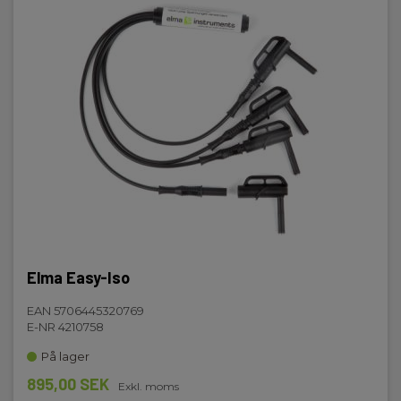
Vikt
Nettovikt:
0.8 kg
Elma Easy-Iso
EAN 5706445320769
E-NR 4210758
På lager
895,00 SEK
Exkl. moms