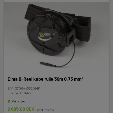
Elma B-Reel kabelrulle 30m 0.75 mm²
EAN 5706445320981
E-NR 4200445
På lager
2 695,00 SEK
Exkl. moms