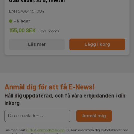
USB kabel, A/B, 1meter
EAN 5706445110841
På lager
155,00 SEK
Exkl. moms
Läs mer
Lägg i korg
Anmäl dig för att få E-News!
Håll dig uppdaterad, och få våra erbjudanden i din
inkorg
Anmäl mig
Läs mer i vårt
GDPR Persondataskydd
. Du kan avanmäla dig nyhetsbrevet när