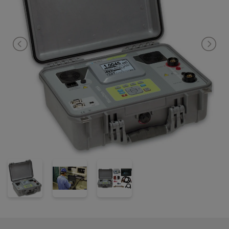
noggranhet på 0,25% av avläst värde. Denna egenskap gör
instrumentet perfekt till verifikationsmätningar och ger
användaren alla förutsättningar att få noggranna och exakta
resultat. Man sätter in sina gränsvärden i testaren, som man
sedan jämför sina resultat med. Däretfer godkänns eller
kasseras de. Man kan spara upp till 1000 resultat i det interna
minnet som sedan kan analyseras i den medföljande
windowsprogramvaran.
Instrumentet är transportabelt och kommer inbyggt i ett robust
chassi som skyddar mot stötar etc. Instrumentet håller IP-klass
64. Metrel MI 3252 levereras komplett med strömtestledning,
potentialtestledning, krokodilklämmor, windowsprogramvara,
väska, kommunikationkablar, manual och kalibreringscertifikat.