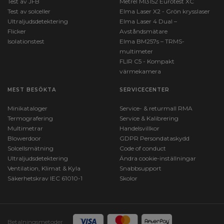
Test av JFB
Metrel MI3152 Eurotest XC
Test av solceller
Elma Laser X2 - Grön krysslaser
Ultraljudsdetektering
Elma Laser 4 Dual –
Flicker
Avståndsmätare
Isolationstest
Elma BM257s – TRMS-
multimeter
FLIR C5 - Kompakt
värmekamera
MEST BESÖKTA
SERVICECENTER
Minikataloger
Service- & returmall RMA
Termografering
Service & Kalibrering
Multimetrar
Handelsvillkor
Blowerdoor
GDPR Persondataskydd
Solcellsmätning
Code of conduct
Ultraljudsdetektering
Ändra cookie-inställningar
Ventilation, Klimat & Kyla
Snabbsupport
Säkerhetskrav IEC 61010-1
Skolor
Betalningsmetoder