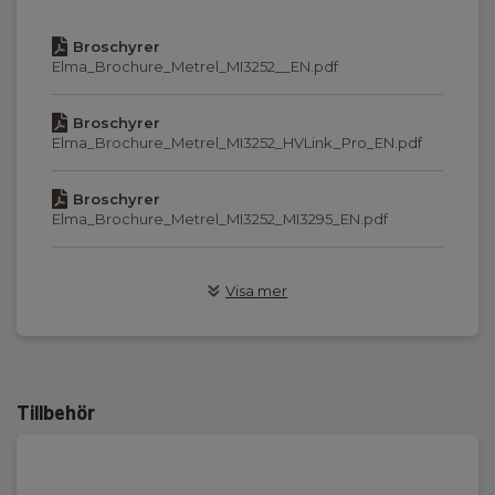
Broschyrer
IP-klass:
Elma_Brochure_Metrel_MI3252__EN.pdf
64
Broschyrer
Kommunikation:
Elma_Brochure_Metrel_MI3252_HVLink_Pro_EN.pdf
USB
Broschyrer
Programvara Inkluderat:
Elma_Brochure_Metrel_MI3252_MI3295_EN.pdf
Windows
Declaration of Conformity
Batteri:
Visa mer
Elma_DoC_Metrel_MI3252.pdf
12 Vdc / 12 Ah
Manualer
Dimensioner:
Elma_Manual_Metrel_MI3252__EN.pdf
410x175x370 mm
Tillbehör
MSDS Datablad
Matningsspänning:
83006992_Panasonic_MSDS_LC_series.pdf
230 V AC