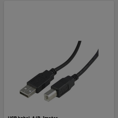
USB kabel, A/B, 1meter