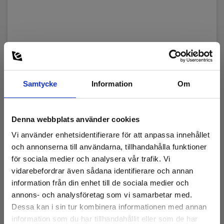
Programvara
Minne:
Elma_Software_Metrel_MI3252__EN.zip
512 kb/1000 tests
Programvara
Interface:
Metrel HVLink PRO 11.8_Elma.zip
USB og RS232
Resistans noggrannhet:
Samtycke
Information
Om
+/- 0,25%
Resistans område:
Denna webbplats använder cookies
10,000µ-19,9999Ω;
Vi använder enhetsidentifierare för att anpassa innehållet
Resistans upplösning:
och annonserna till användarna, tillhandahålla funktioner
1n-100µΩ;
för sociala medier och analysera vår trafik. Vi
vidarebefordrar även sådana identifierare och annan
Nettovikt:
information från din enhet till de sociala medier och
11,8 kg
Krokodilklämma - Typ 5066, ø32mm tångvidd-
annons- och analysföretag som vi samarbetar med.
Röd
Dessa kan i sin tur kombinera informationen med annan
Testström:
information som du har tillhandahållit eller som de har
10 A,600 A,100 mA,2 A