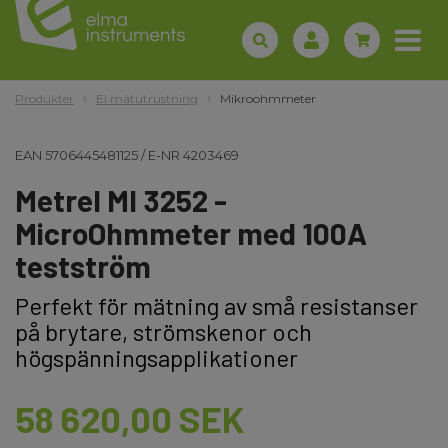
Produkter
El mätutrustning
Mikroohmmeter
EAN
5706445481125
/
E-NR
4203469
Metrel MI 3252 -
MicroOhmmeter med 100A
testström
Perfekt för mätning av små resistanser
på brytare, strömskenor och
högspänningsapplikationer
58 620,00 SEK