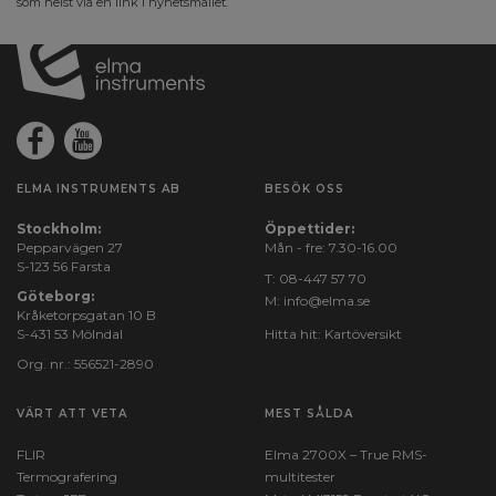
som helst via en link i nyhetsmailet.
ELMA INSTRUMENTS AB
BESÖK OSS
Stockholm:
Öppettider:
Pepparvägen 27
Mån - fre: 7.30-16.00
S-123 56 Farsta
T:
08-447 57 70
Göteborg:
M:
info@elma.se
Kråketorpsgatan 10 B
S-431 53 Mölndal
Hitta hit:
Kartöversikt
Org. nr.: 556521-2890
VÄRT ATT VETA
MEST SÅLDA
FLIR
Elma 2700X – True RMS-
Termografering
multitester