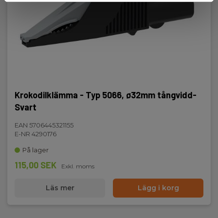
Krokodilklämma - Typ 5066, ø32mm tångvidd-
Svart
EAN 5706445321155
E-NR 4290176
På lager
115,00 SEK
Exkl. moms
Läs mer
Lägg i korg