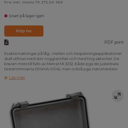
Pris inkl. moms 73 275,00 SEK
Snart på lager igen
Köp nu
PDF print
Exakta mätningar på låg-, mellan och höspänningsapplikationer
skall utföras med stor noggrannhet och med hög säkerhet. De
kraven möts till fullo av Metrel MI 3252, både pga de justerbara
testströmmarna (100mA-100A), men också pga instrumentets
säkerhetskategori - kat IV. Fokus på säkerheten. I fall av felaktig
Läs mer
anslutning, detekterar instrumentet automatiskt kontinuitet i
strömkretsen och står emot externa spänningar. Använd
instrumentet till att mäta kontaktresistans på t ex
högspänningsbrytare, där IEC 62271-100 säger att man skall testa
med minst 50A.Möjligheten till att testa med ända upp till 100A
ger mer pålitliga resultat, då belastningen kommer närmare
normala friftsförhållanden.
Metrel MI 3252 har ett mätområde som går från 10 mikroohm
upp till 20 ohm, med en upplösning på 1nanoohm samt en