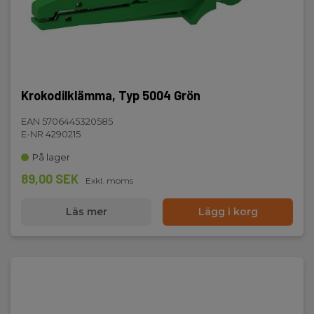
Krokodilklämma, Typ 5004 Grön
EAN 5706445320585
E-NR 4290215
På lager
89,00 SEK
Exkl. moms
Läs mer
Lägg i korg