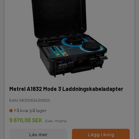
Metrel A1832 Mode 3 Laddningskabeladapter
EAN 3831063439653
Få kvar på lager
9 670,00 SEK
Exkl. moms
Läs mer
Lägg i korg