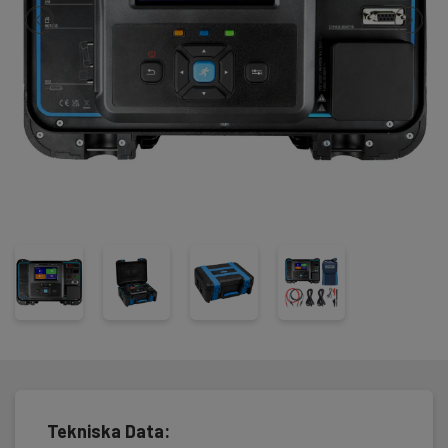
Mätfunktioner:
• Visuella inspektioner
• Funktionsbesiktningar
• Kontinuitetstest, 200 mA
• Kontinuitetstest, 10 A och 25 A (MI3365 F)
• Isolationstest
• Läckström
• Effektmätning
• Testning av RCD, PRCD och ICD-CPD
• Högspänningstest/flash test, 1500 V/3000 V AC (MI3365 F)
• EVSE-diagnostisktest (tillbehör)
• Kontrollera säkringar
Metrel MI3365 levereras klar att använda inklusive
matningskabel, testledning(ar) och krokodilklämma, USB-kabel
och programvara.
Tekniska Data: