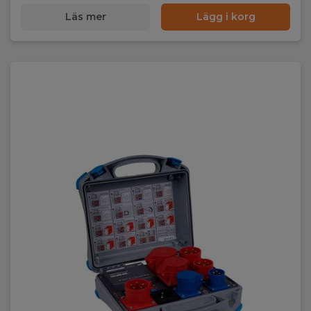
Läs mer
Lägg i korg
Ekstern:
microSD
Kommunikation
Kommunikation:
USB,Wi-Fi,Bluetooth
Programvara
Programvara:
Windows (inkl.)
Mobilapp
Mobilapp: