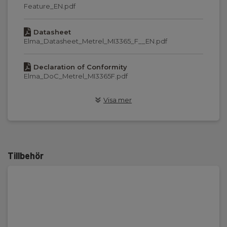
Feature_EN.pdf
Type A/F, IΔn:
Datasheet
10 mA,15 mA,30 mA
Elma_Datasheet_Metrel_MI3365_F__EN.pdf
Type B, IΔn:
Declaration of Conformity
10 mA,15 mA,30 mA
Elma_DoC_Metrel_MI3365F.pdf
RCD-type:
Visa mer
Manualer
G - Generel
Elma_Manual_Metrel_MI3365__EN.pdf
Testfunktion:
Manualer
Udkoblingstid, RDC t,Berøringsspænding, Ub,Autotest
Elma_Manual_Metrel_MI3365_F__EN.pdf
Tillbehör
Isolationsresistansmätning
MSDS Datablad
83004706_MSDS_Minamoto_Ni-MH.pdf
Mätområde:
0.08 MΩ - 199.9 MΩ
MSDS Datablad
Elma_Certificate_Metrel_MI3365_F_MSDS_EN.pdf