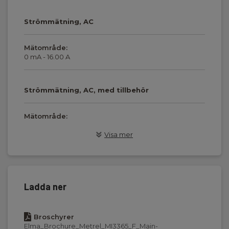
Strömmätning, AC
Mätområde:
0 mA - 16.00 A
Strömmätning, AC, med tillbehör
Mätområde:
0.10 mA - 24.9 A
Visa mer
Effektmätning
Ladda ner
RCD-test
Broschyrer
Type AC, IΔn:
Elma_Brochure_Metrel_MI3365_F_Main-
10 mA,15 mA,30 mA