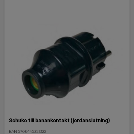
Schuko till banankontakt (jordanslutning)
EAN 5706445321322