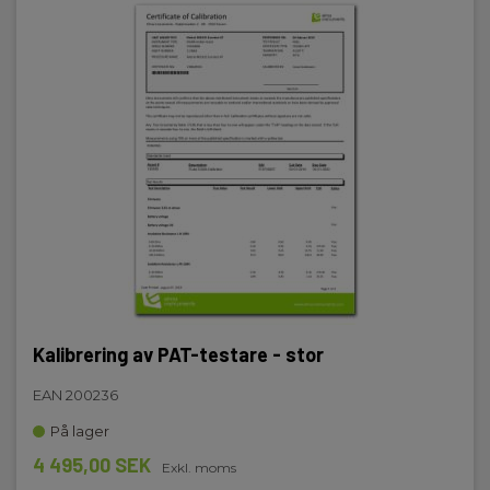
Testspänning:
250 V,500 V
Programvara
Elma_Software_Metrel_MI3365_F_ES-
Manager_EN.pdf
Kontnuitetstest (LågΩ)
Mätområde:
0.08 Ω - 199.9 Ω
Testström:
200 mA,10 A,25 A
Display och indikering
Kalibrering av PAT-testare - stor
Display:
EAN 200236
Färgskärm, beröringskänslig
På lager
4 495,00 SEK
Exkl. moms
Hukommelse, ekstern