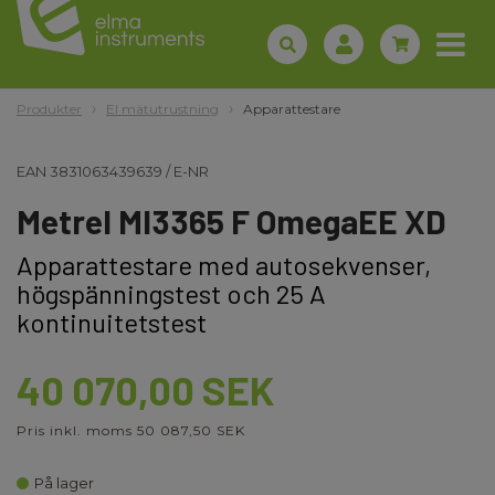
Produkter
El mätutrustning
Apparattestare
EAN
3831063439639
/
E-NR
Metrel MI3365 F OmegaEE XD
Apparattestare med autosekvenser,
högspänningstest och 25 A
kontinuitetstest
40 070,00 SEK
Pris inkl. moms 50 087,50 SEK
På lager