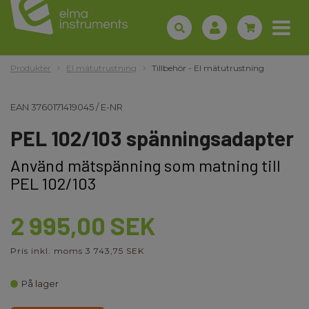
Produkter
El mätutrustning
Tillbehör - El mätutrustning
EAN
3760171419045
/
E-NR
PEL 102/103 spänningsadapter
Använd mätspänning som matning till
PEL 102/103
2 995,00 SEK
Pris inkl. moms 3 743,75 SEK
På lager