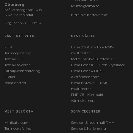
Göteborg:
M:
info@elma.se
Kråketorpsgatan 10 B
S-431 53 Mölndal
Hitta hit:
Kartöversikt
Org. nr.: 556521-2890
VÄRT ATT VETA
MEST SÅLDA
FLIR
Elma 2700X – True RMS-
Termografering
multitester
Test av JFB
Metrel MI3152 Eurotest XC
Test av solceller
Elma Laser X2 - Grön krysslaser
Ultraljudsdetektering
Elma Laser 4 Dual –
Flicker
Avståndsmätare
Isolationstest
Elma BM257s – TRMS-
multimeter
FLIR C5 - Kompakt
värmekamera
MEST BESÖKTA
SERVICECENTER
Minikataloger
Service- & returmall RMA
Termografering
Service & Kalibrering