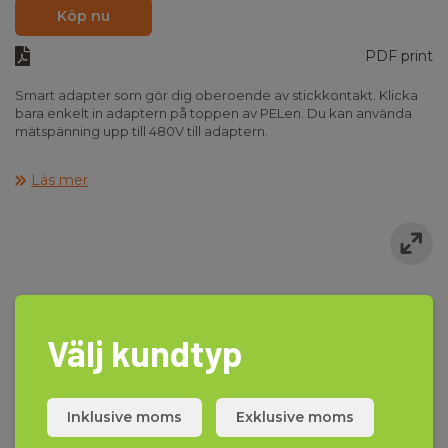
Köp nu
PDF print
Smart adapter som gör dig oberoende av stickkontakt. Klicka
bara enkelt in adaptern på toppen av PELen. Du kan använda
mätspänning upp till 480V till adaptern.
Läs mer
Välj kundtyp
Inklusive moms
Exklusive moms