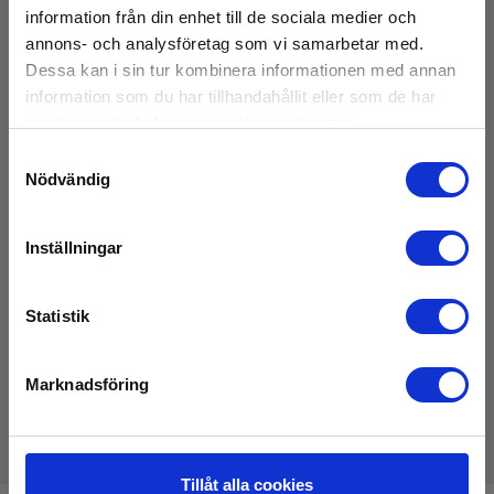
IEC/EN 60529,IEC/EN 61010-2-030
information från din enhet till de sociala medier och
annons- och analysföretag som vi samarbetar med.
Dessa kan i sin tur kombinera informationen med annan
Säkerhetskategori
information som du har tillhandahållit eller som de har
samlat in när du har använt deras tjänster.
IEC 61010-1 mätkategori:
Samtyckesval
CAT III 300 V
Nödvändig
Visa mer
Strömförsörjning/laddare
Inställningar
Matningsspänning:
Ladda ner
100 V - 600 V AC
Statistik
Manualer
Elma_CA_PEL_adapter_manual.pdf
Kapslingsklass
Marknadsföring
IP-klass:
IP40
Tillåt alla cookies