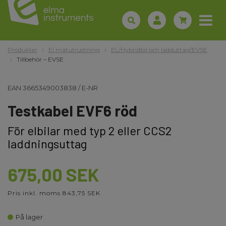
Produkter
El mätutrustning
EL/Hybridbil och ladduttag/EVSE
Tillbehör – EVSE
EAN
3665349003838
/
E-NR
Testkabel EVF6 röd
För elbilar med typ 2 eller CCS2
laddningsuttag
675,00 SEK
Pris inkl. moms 843,75 SEK
På lager