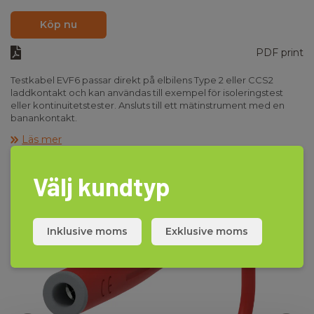
Köp nu
PDF print
Testkabel EVF6 passar direkt på elbilens Type 2 eller CCS2
laddkontakt och kan användas till exempel för isoleringstest
eller kontinuitetstester. Ansluts till ett mätinstrument med en
banankontakt.
Testkabel EVF6 är 150 cm lång, tillverkad av 0,75 mm2 PVC-
Läs mer
ledning, och finns i svart och rött.
Uppfyller IEC 61010-031 CAT III 1000 V och CAT IV 600 V.
Välj kundtyp
Inklusive moms
Exklusive moms