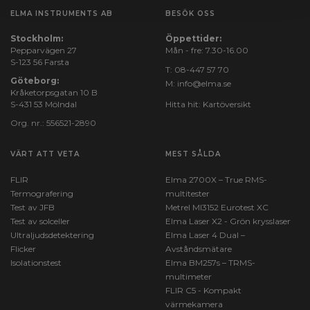
ELMA INSTRUMENTS AB
BESÖK OSS
Stockholm:
Öppettider:
Pepparvägen 27
Mån - fre: 7.30-16.00
S-123 56 Farsta
T:
08-447 57 70
Göteborg:
M:
info@elma.se
Kråketorpsgatan 10 B
S-431 53 Mölndal
Hitta hit:
Kartöversikt
Org. nr.: 556521-2890
VÄRT ATT VETA
MEST SÅLDA
FLIR
Elma 2700X – True RMS-
Termografering
multitester
Test av JFB
Metrel MI3152 Eurotest XC
Test av solceller
Elma Laser X2 - Grön krysslaser
Ultraljudsdetektering
Elma Laser 4 Dual –
Flicker
Avståndsmätare
Isolationstest
Elma BM257s – TRMS-
multimeter
FLIR C5 - Kompakt
värmekamera