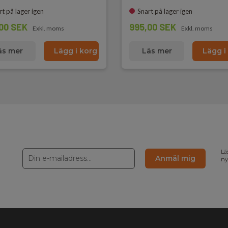
rt på lager igen
Snart på lager igen
00 SEK
995,00 SEK
Exkl. moms
Exkl. moms
äs mer
Lägg i korg
Läs mer
Lägg i
Lä
Anmäl mig
ny