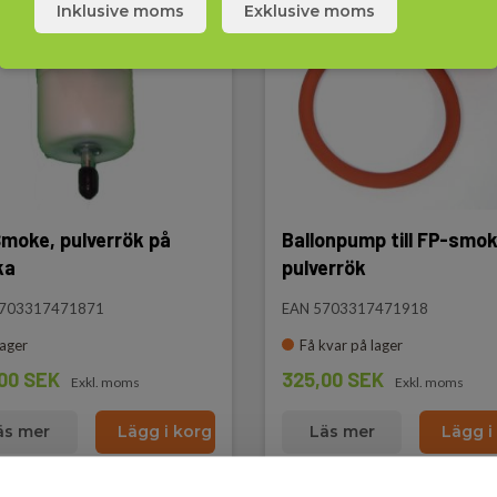
Inklusive moms
Exklusive moms
moke, pulverrök på
Ballonpump till FP-smok
ka
pulverrök
5703317471871
EAN 5703317471918
lager
Få kvar på lager
00 SEK
325,00 SEK
Exkl. moms
Exkl. moms
äs mer
Lägg i korg
Läs mer
Lägg i