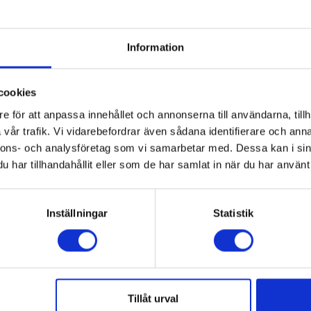
Information
cookies
e för att anpassa innehållet och annonserna till användarna, tillh
vår trafik. Vi vidarebefordrar även sådana identifierare och anna
nnons- och analysföretag som vi samarbetar med. Dessa kan i sin
har tillhandahållit eller som de har samlat in när du har använt 
DAX KS rökpatron
Colour BRANDAX KSO
Inställningar
Statistik
rökpatron
5703317471840
EAN 5703317471833
lager
Snart på lager igen
00 SEK
565,00 SEK
Exkl. moms
Exkl. moms
Tillåt urval