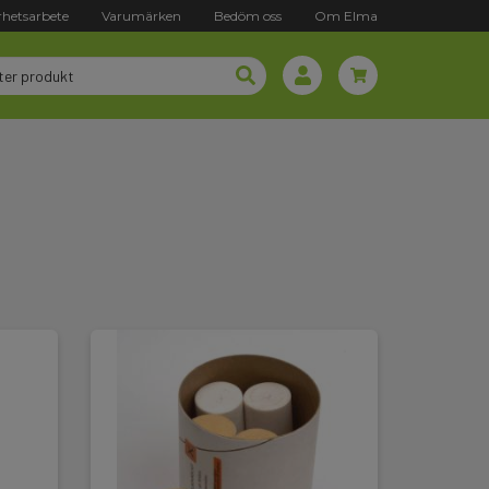
rhetsarbete
Varumärken
Bedöm oss
Om Elma