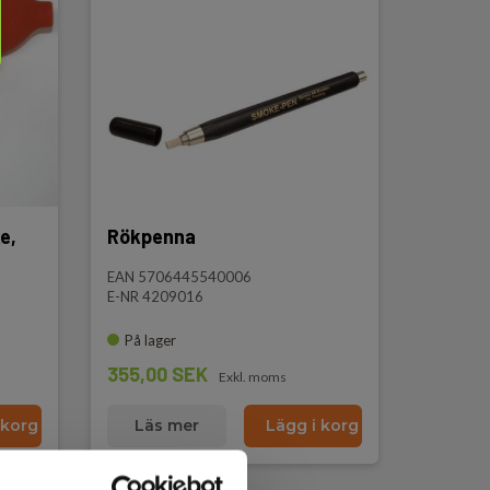
e,
Rökpenna
EAN 5706445540006
E-NR 4209016
På lager
355,00 SEK
Exkl. moms
 korg
Läs mer
Lägg i korg