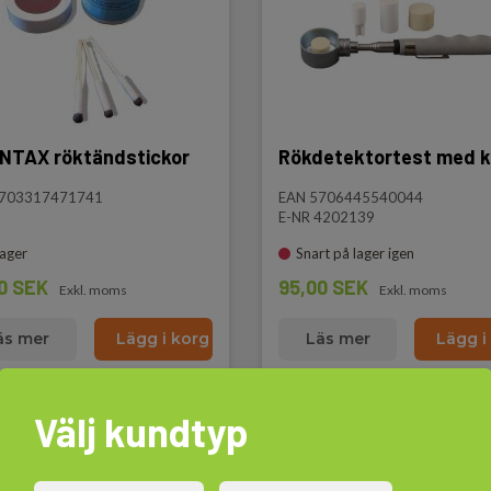
NTAX röktändstickor
Rökdetektortest med 
5703317471741
EAN 5706445540044
E-NR 4202139
lager
Snart på lager igen
0 SEK
95,00 SEK
Exkl. moms
Exkl. moms
äs mer
Lägg i korg
Läs mer
Lägg i
Välj kundtyp