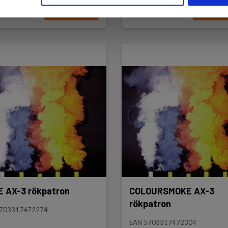
äs mer
Lägg i korg
Läs mer
Lägg i
 AX-3 rökpatron
COLOURSMOKE AX-3
rökpatron
5703317472274
EAN 5703317472304