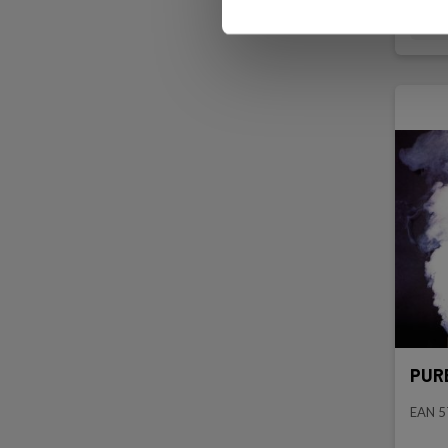
L
PURE
EAN 