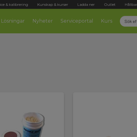
ice & kalibrering
Kunskap & kurser
Ladda ner
Outlet
Hållba
Lösningar
Nyheter
Serviceportal
Kurs