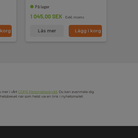
På lager
1 045,00 SEK
Exkl. moms
 korg
Läs mer
Lägg i korg
s mer i vårt
GDPR Persondataskydd
. Du kan avanmäla dig
hetsbrevet när som helst via en link i nyhetsmailet.