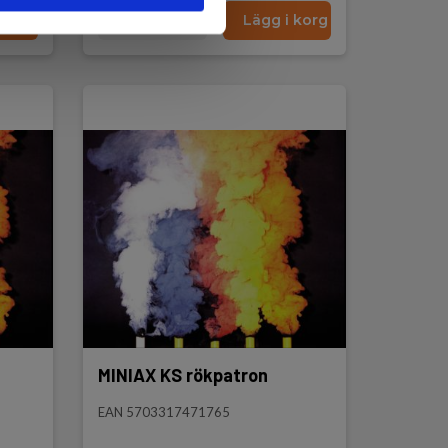
 korg
Läs mer
Lägg i korg
MINIAX KS rökpatron
EAN 5703317471765