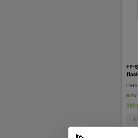
FP-S
flas
EAN 
På 
290,
L