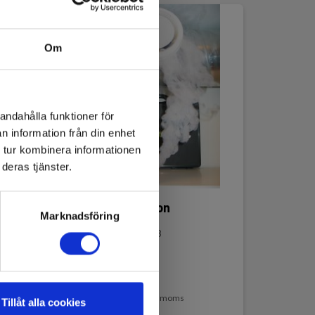
Om
andahålla funktioner för
n information från din enhet
 tur kombinera informationen
deras tjänster.
MINIAX rökpatron
Marknadsföring
EAN 5703317471758
På lager
920,00 SEK
Exkl. moms
Tillåt alla cookies