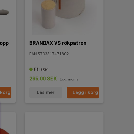
kopp
BRANDAX VS rökpatron
EAN 5703317471802
På lager
265,00 SEK
Exkl. moms
 korg
Läs mer
Lägg i korg