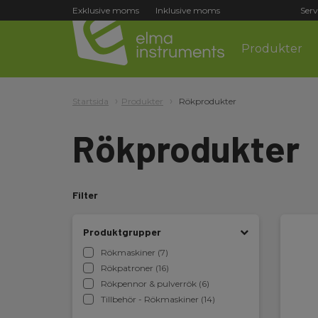
Exklusive moms
Inklusive moms
Serv
Produkter
Startsida
Produkter
Rökprodukter
Rökprodukter
Filter
Produktgrupper
Rökmaskiner (7)
Rökpatroner (16)
Rökpennor & pulverrök (6)
Tillbehör - Rökmaskiner (14)